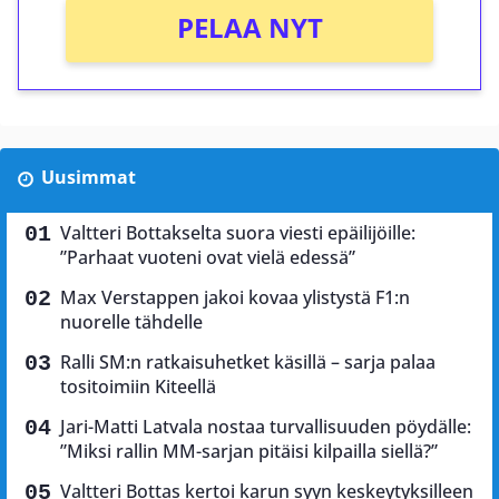
PELAA NYT
Uusimmat
Valtteri Bottakselta suora viesti epäilijöille:
”Parhaat vuoteni ovat vielä edessä”
Max Verstappen jakoi kovaa ylistystä F1:n
nuorelle tähdelle
Ralli SM:n ratkaisuhetket käsillä – sarja palaa
tositoimiin Kiteellä
Jari-Matti Latvala nostaa turvallisuuden pöydälle:
”Miksi rallin MM-sarjan pitäisi kilpailla siellä?”
Valtteri Bottas kertoi karun syyn keskeytyksilleen