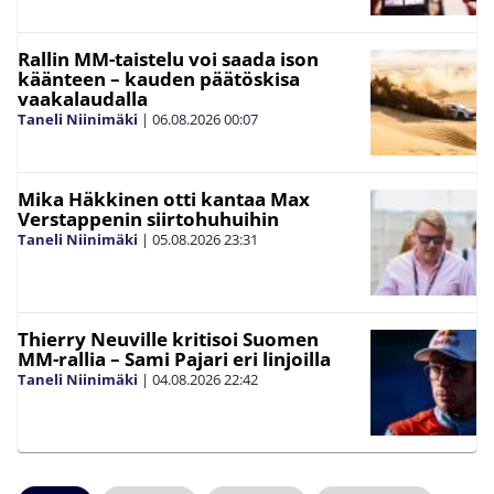
Rallin MM-taistelu voi saada ison
käänteen – kauden päätöskisa
vaakalaudalla
Taneli Niinimäki
|
06.08.2026
00:07
Mika Häkkinen otti kantaa Max
Verstappenin siirtohuhuihin
Taneli Niinimäki
|
05.08.2026
23:31
Thierry Neuville kritisoi Suomen
MM-rallia – Sami Pajari eri linjoilla
Taneli Niinimäki
|
04.08.2026
22:42