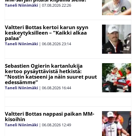
Taneli Niinimäki
|
07.08.2026
22:26
Valtteri Bottas kertoi karun syyn
keskeytyksilleen – ”Kaikki alkaa
palaa”
Taneli Niinimäki
|
06.08.2026
23:14
Sebastien Ogierin kartanlukija
kertoo pysäyttävistä hetkistä:
”Nostin katseeni ja näin suuret puut
edessämme”
Taneli Niinimäki
|
06.08.2026
16:44
Valtteri Bottas nappasi paikan MM-
kisoihin
Taneli Niinimäki
|
06.08.2026
12:49