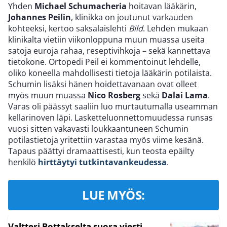
Yhden
Michael Schumacheria
hoitavan lääkärin,
Johannes Peilin
, klinikka on joutunut varkauden
kohteeksi, kertoo saksalaislehti
Bild
. Lehden mukaan
klinikalta vietiin viikonloppuna muun muassa useita
satoja euroja rahaa, reseptivihkoja – sekä kannettava
tietokone. Ortopedi Peil ei kommentoinut lehdelle,
oliko koneella mahdollisesti tietoja lääkärin potilaista.
Schumin lisäksi hänen hoidettavanaan ovat olleet
myös muun muassa
Nico Rosberg
sekä
Dalai Lama
.
Varas oli päässyt saaliin luo murtautumalla useamman
kellarinoven läpi. Lasketteluonnettomuudessa runsas
vuosi sitten vakavasti loukkaantuneen Schumin
potilastietoja yritettiin varastaa myös viime kesänä.
Tapaus päättyi dramaattisesti, kun teosta epäilty
henkilö
hirttäytyi tutkintavankeudessa
.
LUE MYÖS:
Valtteri Bottakselta suora viesti