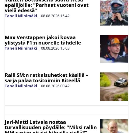
epäilijöille: ”Parhaat vuoteni ovat
vielä edessä”
Taneli Niinimäki
|
08.08.2026
15:42
Max Verstappen jakoi kovaa
ylistystä F1:n nuorelle tähdelle
Taneli Niinimäki
|
08.08.2026
15:03
Ralli SM:n ratkaisuhetket käsillä –
sarja palaa tositoimiin Kiteellä
Taneli Niinimäki
|
08.08.2026
00:42
Jari-Matti Latvala nostaa
turvallisuuden pöydälle: ”Miksi rallin
MM-sarjan pitäisi kilpailla siellä?”