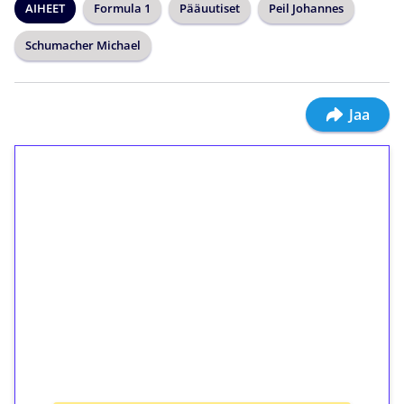
AIHEET
Formula 1
Pääuutiset
Peil Johannes
Schumacher Michael
Jaa
1€ = 10€ arvosta
ilmaiskierroksia ilman
kierrätystä!
Talleta 1€
Saat heti 50 ilmaiskierrosta Tuohi 1000 -
peliin (arvo 0,20€ per kierros)!
Ei kierrätysvaatimusta!