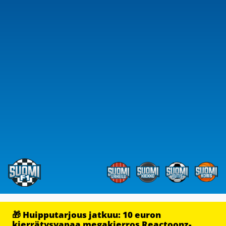
🎁 Huipputarjous jatkuu: 10 euron
kierrätysvapaa megakierros Reactoonz-