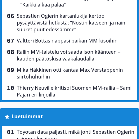
– ”Kaikki alkaa palaa”
Sebastien Ogierin kartanlukija kertoo
pysäyttävistä hetkistä: ”Nostin katseeni ja näin
suuret puut edessämme”
Valtteri Bottas nappasi paikan MM-kisoihin
Rallin MM-taistelu voi saada ison käänteen –
kauden päätöskisa vaakalaudalla
Mika Häkkinen otti kantaa Max Verstappenin
siirtohuhuihin
Thierry Neuville kritisoi Suomen MM-rallia – Sami
Pajari eri linjoilla
Luetuimmat
Toyotan data paljasti, mikä johti Sebastien Ogierin
rajuun ulosajoon