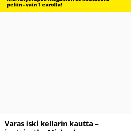
peliin - vain 1 eurolla!
Varas iski kellarin kautta –