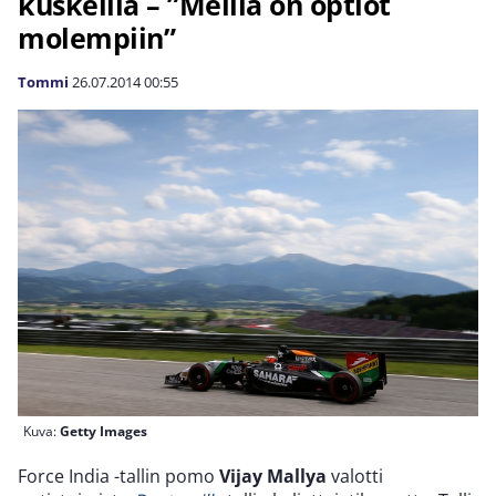
kuskeilla – ”Meillä on optiot
molempiin”
Tommi
26.07.2014
00:55
Kuva:
Getty Images
Force India -tallin pomo
Vijay Mallya
valotti