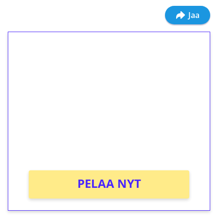
Jaa
1€ = 10€ arvosta
ilmaiskierroksia ilman
kierrätystä!
Talleta 1€
Saat heti 50 ilmaiskierrosta Tuohi 1000 -
peliin (arvo 0,20€ per kierros)!
Ei kierrätysvaatimusta!
PELAA NYT