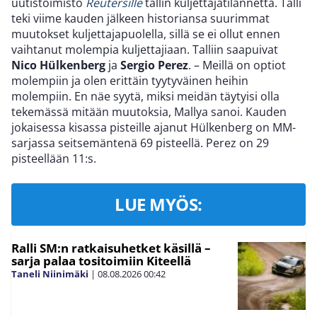
uutistoimisto
Reutersille
tallin kuljettajatilannetta. Talli
teki viime kauden jälkeen historiansa suurimmat
muutokset kuljettajapuolella, sillä se ei ollut ennen
vaihtanut molempia kuljettajiaan. Talliin saapuivat
Nico Hülkenberg
ja
Sergio Perez
. – Meillä on optiot
molempiin ja olen erittäin tyytyväinen heihin
molempiin. En näe syytä, miksi meidän täytyisi olla
tekemässä mitään muutoksia, Mallya sanoi. Kauden
jokaisessa kisassa pisteille ajanut Hülkenberg on MM-
sarjassa seitsemäntenä 69 pisteellä. Perez on 29
pisteellään 11:s.
LUE MYÖS:
Ralli SM:n ratkaisuhetket käsillä –
sarja palaa tositoimiin Kiteellä
Taneli Niinimäki
|
08.08.2026
00:42