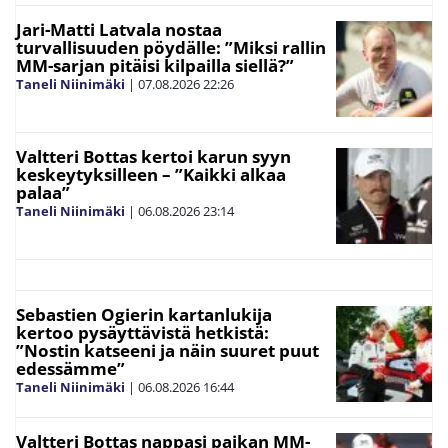
Jari-Matti Latvala nostaa
turvallisuuden pöydälle: ”Miksi rallin
MM-sarjan pitäisi kilpailla siellä?”
Taneli Niinimäki
|
07.08.2026
22:26
Valtteri Bottas kertoi karun syyn
keskeytyksilleen – ”Kaikki alkaa
palaa”
Taneli Niinimäki
|
06.08.2026
23:14
Sebastien Ogierin kartanlukija
kertoo pysäyttävistä hetkistä:
”Nostin katseeni ja näin suuret puut
edessämme”
Taneli Niinimäki
|
06.08.2026
16:44
Valtteri Bottas nappasi paikan MM-