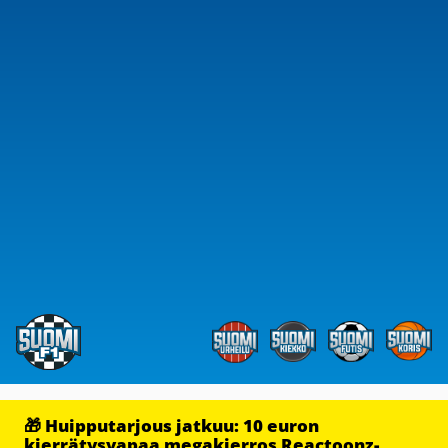
🎁 Huipputarjous jatkuu: 10 euron
kierrätysvapaa megakierros Reactoonz-