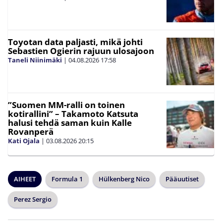
Toyotan data paljasti, mikä johti
Sebastien Ogierin rajuun ulosajoon
Taneli Niinimäki
|
04.08.2026
17:58
”Suomen MM-ralli on toinen
kotirallini” – Takamoto Katsuta
halusi tehdä saman kuin Kalle
Rovanperä
Kati Ojala
|
03.08.2026
20:15
AIHEET
Formula 1
Hülkenberg Nico
Pääuutiset
Perez Sergio