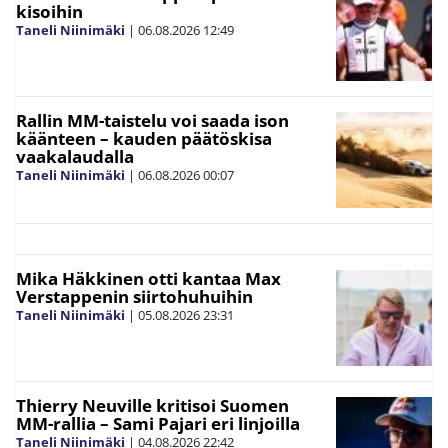
kisoihin
Taneli Niinimäki
|
06.08.2026
12:49
Rallin MM-taistelu voi saada ison
käänteen – kauden päätöskisa
vaakalaudalla
Taneli Niinimäki
|
06.08.2026
00:07
Mika Häkkinen otti kantaa Max
Verstappenin siirtohuhuihin
Taneli Niinimäki
|
05.08.2026
23:31
Thierry Neuville kritisoi Suomen
MM-rallia – Sami Pajari eri linjoilla
Taneli Niinimäki
|
04.08.2026
22:42