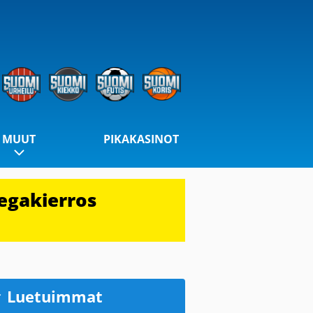
MUUT
PIKAKASINOT
egakierros
Luetuimmat