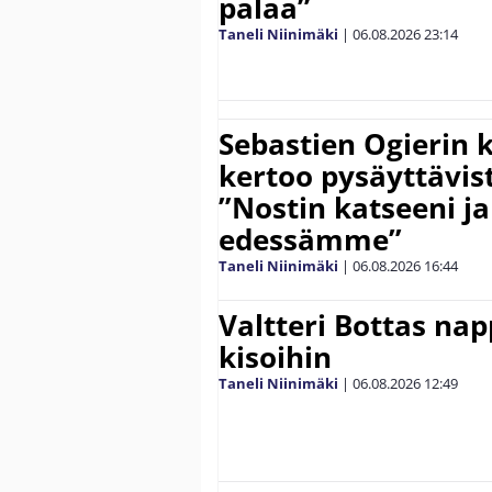
palaa”
Taneli Niinimäki
|
06.08.2026
23:14
Sebastien Ogierin 
kertoo pysäyttävist
”Nostin katseeni j
edessämme”
Taneli Niinimäki
|
06.08.2026
16:44
Valtteri Bottas na
kisoihin
Taneli Niinimäki
|
06.08.2026
12:49