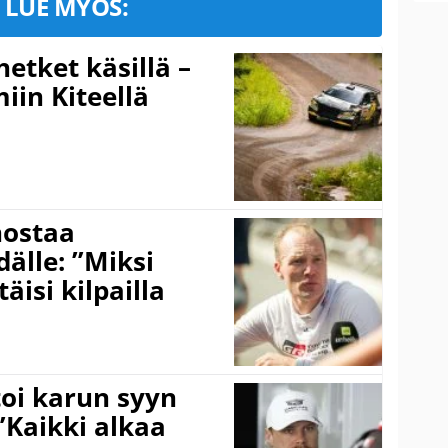
LUE MYÖS:
hetket käsillä –
iin Kiteellä
nostaa
älle: ”Miksi
äisi kilpailla
toi karun syyn
”Kaikki alkaa