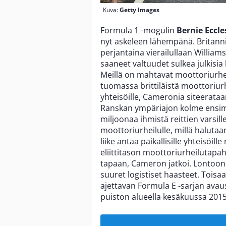
Kuva:
Getty Images
Formula 1 -mogulin
Bernie Eccle
nyt askeleen lähempänä. Britann
perjantaina vierailullaan Williams
saaneet valtuudet sulkea julkisi
Meillä on mahtavat moottoriurhe
tuomassa brittiläistä moottoriurheil
yhteisöille, Cameronia siteerata
Ranskan ympäriajon kolme ensimmä
miljoonaa ihmistä reittien varsi
moottoriurheilulle, millä halutaa
liike antaa paikallisille yhteisöi
eliittitason moottoriurheilutap
tapaan, Cameron jatkoi. Lontoon
suuret logistiset haasteet. Toisa
ajettavan Formula E -sarjan ava
puiston alueella kesäkuussa 2015