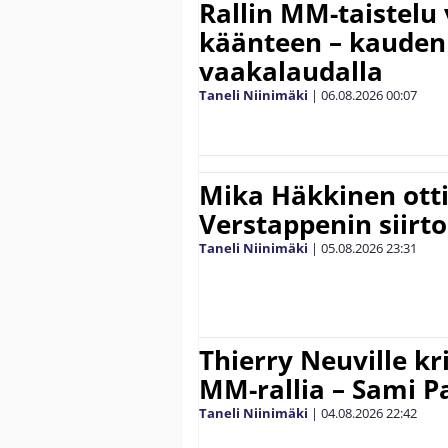
Rallin MM-taistelu 
käänteen – kauden
vaakalaudalla
Taneli Niinimäki
|
06.08.2026
00:07
Mika Häkkinen ott
Verstappenin siirt
Taneli Niinimäki
|
05.08.2026
23:31
Thierry Neuville kr
MM-rallia – Sami Paj
Taneli Niinimäki
|
04.08.2026
22:42