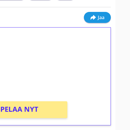
Jaa
ilmaiskierroksia ilman
osta Tuohi 1000 -peliin (arvo 0,20€ per
PELAA NYT