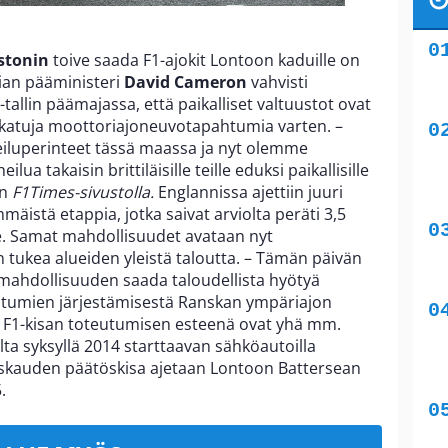
stonin
toive saada F1-ajokit Lontoon kaduille on
ian pääministeri
David Cameron
vahvisti
-tallin päämajassa, että paikalliset valtuustot ovat
a katuja moottoriajoneuvotapahtumia varten. –
iluperinteet tässä maassa ja nyt olemme
ua takaisin brittiläisille teille eduksi paikallisille
an
F1Times-sivustolla.
Englannissa ajettiin juuri
istä etappia, jotka saivat arviolta peräti 3,5
lle. Samat mahdollisuudet avataan nyt
n tukea alueiden yleistä taloutta. – Tämän päivän
lle mahdollisuuden saada taloudellista hyötyä
ahtumien järjestämisestä Ranskan ympäriajon
 F1-kisan toteutumisen esteenä ovat yhä mm.
alta syksyllä 2014 starttaavan sähköautoilla
uskauden päätöskisa ajetaan Lontoon Battersean
.