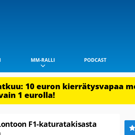
1
MM-RALLI
PODCAST
jatkuu: 10 euron kierrätysvapaa m
vain 1 eurolla!
ontoon F1-katuratakisasta
ä