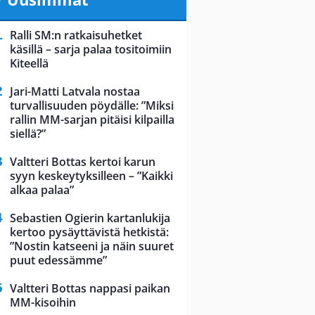
Ralli SM:n ratkaisuhetket
käsillä – sarja palaa tositoimiin
Kiteellä
Jari-Matti Latvala nostaa
turvallisuuden pöydälle: ”Miksi
rallin MM-sarjan pitäisi kilpailla
siellä?”
Valtteri Bottas kertoi karun
syyn keskeytyksilleen – ”Kaikki
alkaa palaa”
Sebastien Ogierin kartanlukija
kertoo pysäyttävistä hetkistä:
”Nostin katseeni ja näin suuret
puut edessämme”
Valtteri Bottas nappasi paikan
MM-kisoihin