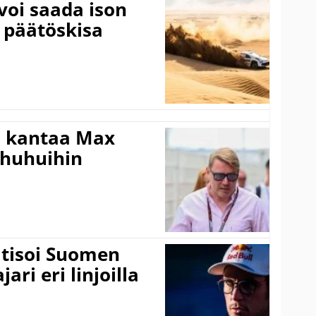
voi saada ison
 päätöskisa
i kantaa Max
ohuhuihin
itisoi Suomen
ari eri linjoilla