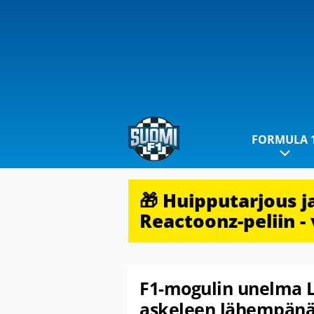
FORMULA 
🎁 Huipputarjous 
Reactoonz-peliin - 
F1-mogulin unelma L
askeleen lähempän