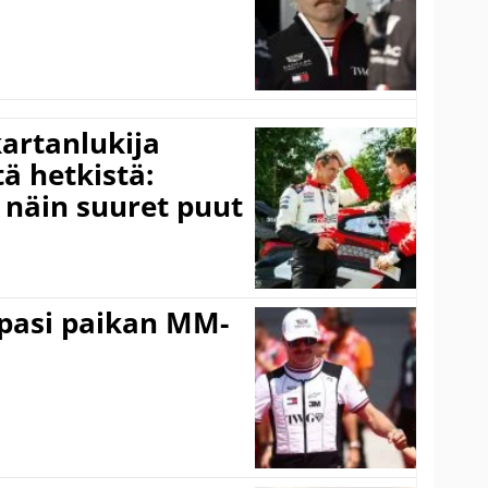
kartanlukija
ä hetkistä:
a näin suuret puut
ppasi paikan MM-