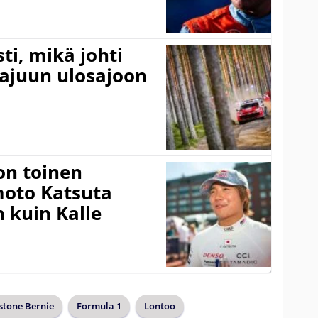
ti, mikä johti
rajuun ulosajoon
on toinen
amoto Katsuta
 kuin Kalle
stone Bernie
Formula 1
Lontoo