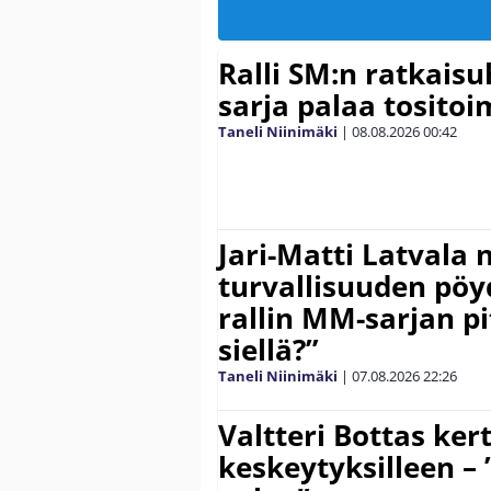
Ralli SM:n ratkaisu
sarja palaa tositoim
Taneli Niinimäki
|
08.08.2026
00:42
Jari-Matti Latvala 
turvallisuuden pöyd
rallin MM-sarjan pit
siellä?”
Taneli Niinimäki
|
07.08.2026
22:26
Valtteri Bottas ker
keskeytyksilleen – 