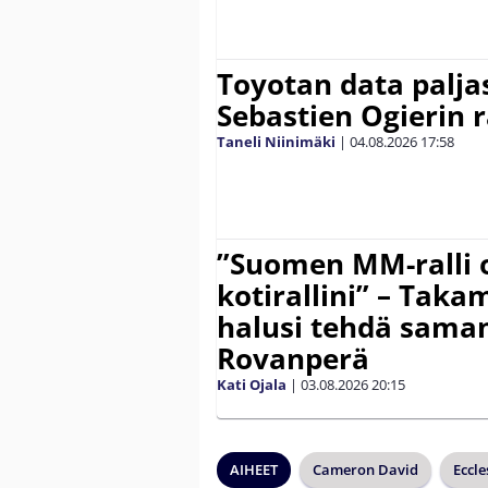
Toyotan data paljas
Sebastien Ogierin 
Taneli Niinimäki
|
04.08.2026
17:58
”Suomen MM-ralli 
kotirallini” – Tak
halusi tehdä saman
Rovanperä
Kati Ojala
|
03.08.2026
20:15
AIHEET
Cameron David
Eccle