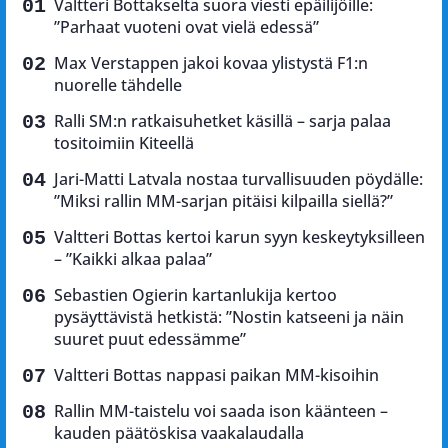
Valtteri Bottakselta suora viesti epäilijöille:
”Parhaat vuoteni ovat vielä edessä”
Max Verstappen jakoi kovaa ylistystä F1:n
nuorelle tähdelle
Ralli SM:n ratkaisuhetket käsillä – sarja palaa
tositoimiin Kiteellä
Jari-Matti Latvala nostaa turvallisuuden pöydälle:
”Miksi rallin MM-sarjan pitäisi kilpailla siellä?”
Valtteri Bottas kertoi karun syyn keskeytyksilleen
– ”Kaikki alkaa palaa”
Sebastien Ogierin kartanlukija kertoo
pysäyttävistä hetkistä: ”Nostin katseeni ja näin
suuret puut edessämme”
Valtteri Bottas nappasi paikan MM-kisoihin
Rallin MM-taistelu voi saada ison käänteen –
kauden päätöskisa vaakalaudalla