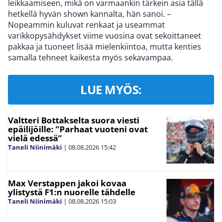
leikkaamiseen, mikä on varmaankin tärkein asia tällä
hetkellä hyvän shown kannalta, hän sanoi. –
Nopeammin kuluvat renkaat ja useammat
varikkopysähdykset viime vuosina ovat sekoittaneet
pakkaa ja tuoneet lisää mielenkiintoa, mutta kenties
samalla tehneet kaikesta myös sekavampaa.
LUE MYÖS:
Valtteri Bottakselta suora viesti
epäilijöille: ”Parhaat vuoteni ovat
vielä edessä”
Taneli Niinimäki
|
08.08.2026
15:42
Max Verstappen jakoi kovaa
ylistystä F1:n nuorelle tähdelle
Taneli Niinimäki
|
08.08.2026
15:03