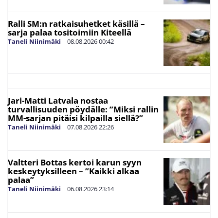
Ralli SM:n ratkaisuhetket käsillä –
sarja palaa tositoimiin Kiteellä
Taneli Niinimäki
|
08.08.2026
00:42
Jari-Matti Latvala nostaa
turvallisuuden pöydälle: ”Miksi rallin
MM-sarjan pitäisi kilpailla siellä?”
Taneli Niinimäki
|
07.08.2026
22:26
Valtteri Bottas kertoi karun syyn
keskeytyksilleen – ”Kaikki alkaa
palaa”
Taneli Niinimäki
|
06.08.2026
23:14