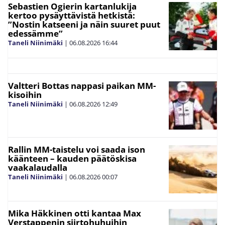
Sebastien Ogierin kartanlukija
kertoo pysäyttävistä hetkistä:
”Nostin katseeni ja näin suuret puut
edessämme”
Taneli Niinimäki
|
06.08.2026
16:44
Valtteri Bottas nappasi paikan MM-
kisoihin
Taneli Niinimäki
|
06.08.2026
12:49
Rallin MM-taistelu voi saada ison
käänteen – kauden päätöskisa
vaakalaudalla
Taneli Niinimäki
|
06.08.2026
00:07
Mika Häkkinen otti kantaa Max
Verstappenin siirtohuhuihin