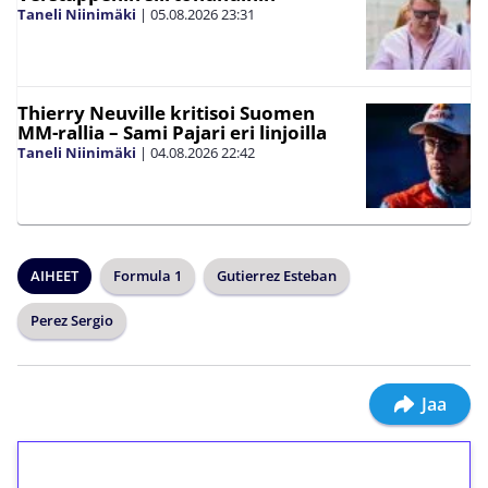
Taneli Niinimäki
|
05.08.2026
23:31
Thierry Neuville kritisoi Suomen
MM-rallia – Sami Pajari eri linjoilla
Taneli Niinimäki
|
04.08.2026
22:42
AIHEET
Formula 1
Gutierrez Esteban
Perez Sergio
Jaa
1€ = 10€ arvosta