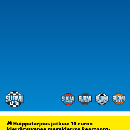
🎁 Huipputarjous jatkuu: 10 euron
kierrätysvapaa megakierros Reactoonz-