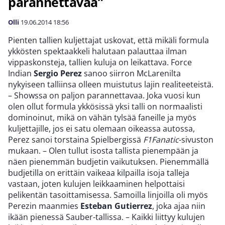
parannettavaa”
Olli
19.06.2014
18:56
Pienten tallien kuljettajat uskovat, että mikäli formula
ykkösten spektaakkeli halutaan palauttaa ilman
vippaskonsteja, tallien kuluja on leikattava. Force
Indian
Sergio Perez
sanoo siirron McLarenilta
nykyiseen talliinsa olleen muistutus lajin realiteeteistä.
– Showssa on paljon parannettavaa. Joka vuosi kun
olen ollut formula ykkösissä yksi talli on normaalisti
dominoinut, mikä on vähän tylsää faneille ja myös
kuljettajille, jos ei satu olemaan oikeassa autossa,
Perez sanoi torstaina Spielbergissä
F1Fanatic
-sivuston
mukaan. – Olen tullut isosta tallista pienempään ja
näen pienemmän budjetin vaikutuksen. Pienemmällä
budjetilla on erittäin vaikeaa kilpailla isoja talleja
vastaan, joten kulujen leikkaaminen helpottaisi
pelikentän tasoittamisessa. Samoilla linjoilla oli myös
Perezin maanmies
Esteban Gutierrez
, joka ajaa niin
ikään pienessä Sauber-tallissa. – Kaikki liittyy kulujen