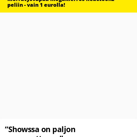
peliin - vain 1 eurolla!
”Showssa on paljon