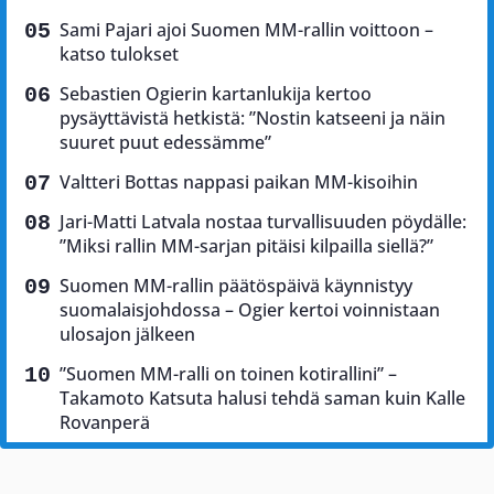
Sami Pajari ajoi Suomen MM-rallin voittoon –
katso tulokset
Sebastien Ogierin kartanlukija kertoo
pysäyttävistä hetkistä: ”Nostin katseeni ja näin
suuret puut edessämme”
Valtteri Bottas nappasi paikan MM-kisoihin
Jari-Matti Latvala nostaa turvallisuuden pöydälle:
”Miksi rallin MM-sarjan pitäisi kilpailla siellä?”
Suomen MM-rallin päätöspäivä käynnistyy
suomalaisjohdossa – Ogier kertoi voinnistaan
ulosajon jälkeen
”Suomen MM-ralli on toinen kotirallini” –
Takamoto Katsuta halusi tehdä saman kuin Kalle
Rovanperä