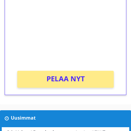
ilmaiskierroksia ilman
kierrätystä!
Talleta 1€
Saat heti 50 ilmaiskierrosta Tuohi 1000 -
peliin (arvo 0,20€ per kierros)!
Ei kierrätysvaatimusta!
PELAA NYT
Uusimmat