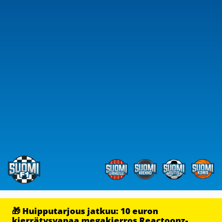
🎁 Huipputarjous jatkuu: 10 euron
kierrätysvapaa megakierros Reactoonz-