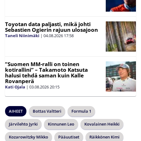
Toyotan data paljasti, mikä johti
Sebastien Ogierin rajuun ulosajoon
Taneli Niinimäki
|
04.08.2026
17:58
”Suomen MM-ralli on toinen
kotirallini” – Takamoto Katsuta
halusi tehdä saman kuin Kalle
Rovanperä
Kati Ojala
|
03.08.2026
20:15
AIHEET
Bottas Valtteri
Formula 1
Järvilehto Jyrki
Kinnunen Leo
Kovalainen Heikki
Kozarowitzky Mikko
Pääuutiset
Räikkönen Kimi