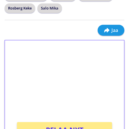
Rosberg Keke
Salo Mika
Jaa
1€ = 10€ arvosta
ilmaiskierroksia ilman
kierrätystä!
Talleta 1€
Saat heti 50 ilmaiskierrosta Tuohi 1000 -
peliin (arvo 0,20€ per kierros)!
Ei kierrätysvaatimusta!