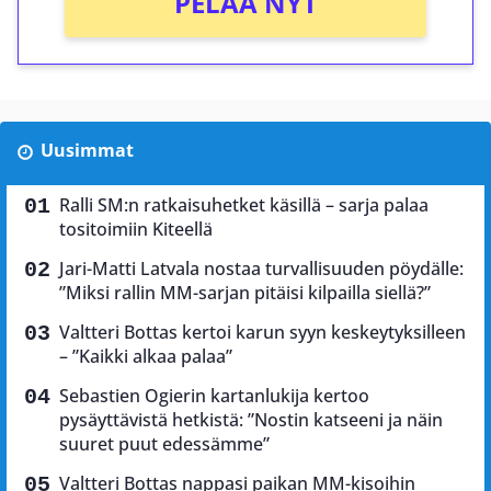
PELAA NYT
Uusimmat
Ralli SM:n ratkaisuhetket käsillä – sarja palaa
tositoimiin Kiteellä
Jari-Matti Latvala nostaa turvallisuuden pöydälle:
”Miksi rallin MM-sarjan pitäisi kilpailla siellä?”
Valtteri Bottas kertoi karun syyn keskeytyksilleen
– ”Kaikki alkaa palaa”
Sebastien Ogierin kartanlukija kertoo
pysäyttävistä hetkistä: ”Nostin katseeni ja näin
suuret puut edessämme”
Valtteri Bottas nappasi paikan MM-kisoihin