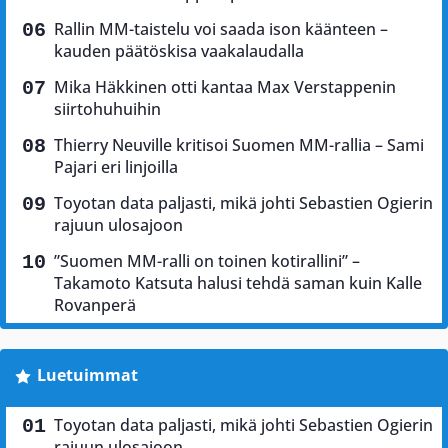
Rallin MM-taistelu voi saada ison käänteen –
kauden päätöskisa vaakalaudalla
Mika Häkkinen otti kantaa Max Verstappenin
siirtohuhuihin
Thierry Neuville kritisoi Suomen MM-rallia – Sami
Pajari eri linjoilla
Toyotan data paljasti, mikä johti Sebastien Ogierin
rajuun ulosajoon
”Suomen MM-ralli on toinen kotirallini” –
Takamoto Katsuta halusi tehdä saman kuin Kalle
Rovanperä
Luetuimmat
Toyotan data paljasti, mikä johti Sebastien Ogierin
rajuun ulosajoon