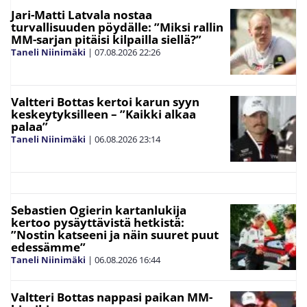
Jari-Matti Latvala nostaa
turvallisuuden pöydälle: ”Miksi rallin
MM-sarjan pitäisi kilpailla siellä?”
Taneli Niinimäki
|
07.08.2026
22:26
Valtteri Bottas kertoi karun syyn
keskeytyksilleen – ”Kaikki alkaa
palaa”
Taneli Niinimäki
|
06.08.2026
23:14
Sebastien Ogierin kartanlukija
kertoo pysäyttävistä hetkistä:
”Nostin katseeni ja näin suuret puut
edessämme”
Taneli Niinimäki
|
06.08.2026
16:44
Valtteri Bottas nappasi paikan MM-