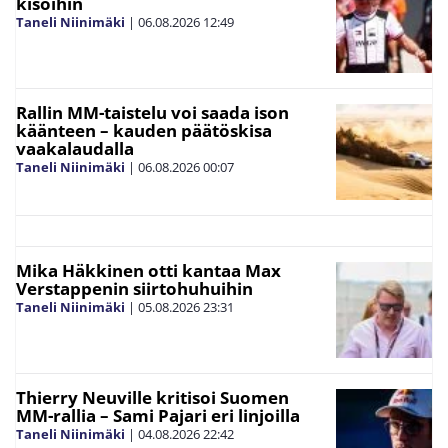
kisoihin
Taneli Niinimäki
|
06.08.2026
12:49
Rallin MM-taistelu voi saada ison
käänteen – kauden päätöskisa
vaakalaudalla
Taneli Niinimäki
|
06.08.2026
00:07
Mika Häkkinen otti kantaa Max
Verstappenin siirtohuhuihin
Taneli Niinimäki
|
05.08.2026
23:31
Thierry Neuville kritisoi Suomen
MM-rallia – Sami Pajari eri linjoilla
Taneli Niinimäki
|
04.08.2026
22:42