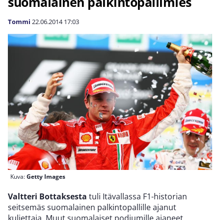
suomalainen palkintopallimies
Tommi
22.06.2014
17:03
Kuva:
Getty Images
Valtteri Bottaksesta
tuli Itävallassa F1-historian
seitsemäs suomalainen palkintopallille ajanut
kuljettaja. Muut suomalaiset podiumille ajaneet