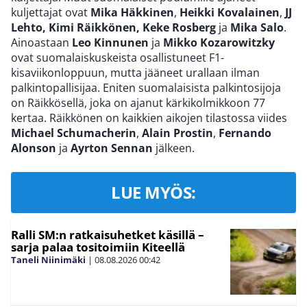
kuljettajat ovat
Mika Häkkinen
,
Heikki Kovalainen
,
JJ
Lehto, Kimi Räikkönen, Keke Rosberg
ja
Mika Salo
.
Ainoastaan
Leo Kinnunen
ja
Mikko Kozarowitzky
ovat suomalaiskuskeista osallistuneet F1-
kisaviikonloppuun, mutta jääneet urallaan ilman
palkintopallisijaa. Eniten suomalaisista palkintosijoja
on Räikkösellä, joka on ajanut kärkikolmikkoon 77
kertaa. Räikkönen on kaikkien aikojen tilastossa viides
Michael Schumacherin
,
Alain Prostin
,
Fernando
Alonson
ja
Ayrton Sennan
jälkeen.
LUE MYÖS:
Ralli SM:n ratkaisuhetket käsillä –
sarja palaa tositoimiin Kiteellä
Taneli Niinimäki
|
08.08.2026
00:42