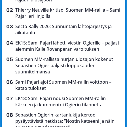
Thierry Neuville kritisoi Suomen MM-rallia – Sami
Pajari eri linjoilla
Secto Rally 2026: Sunnuntain lähtöjärjestys ja
aikataulu
EK15: Sami Pajari lähetti viestin Ogierille – paljasti
aiemmin Kalle Rovanperän varoituksen
Suomen MM-rallissa hurjan ulosajon kokenut
Sebastien Ogier paljasti loppukauden
suunnitelmansa
Sami Pajari ajoi Suomen MM-rallin voittoon –
katso tulokset
EK18: Sami Pajari nousi Suomen MM-rallin
kärkeen ja kommentoi Ogierin tilannetta
Sebastien Ogierin kartanlukija kertoo
pysäyttävistä hetkistä: ”Nostin katseeni ja näin