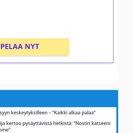
osta Tuohi 1000 -peliin (arvo 0,20€ per
PELAA NYT
 syyn keskeytyksilleen – ”Kaikki alkaa palaa”
ja kertoo pysäyttävistä hetkistä: ”Nostin katseeni
ämme”