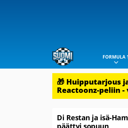
FORMULA 
🎁 Huipputarjous 
Reactoonz-peliin - 
Di Restan ja isä-Ha
päättyi sopuun