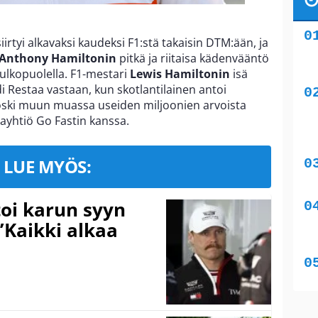
siirtyi alkavaksi kaudeksi F1:stä takaisin DTM:ään, ja
Anthony Hamiltonin
pitkä ja riitaisa kädenvääntö
 ulkopuolella. F1-mestari
Lewis Hamiltonin
isä
i Restaa vastaan, kun skotlantilainen antoi
koski muun muassa useiden miljoonien arvoista
yhtiö Go Fastin kanssa.
LUE MYÖS:
toi karun syyn
”Kaikki alkaa