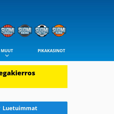
MUUT
PIKAKASINOT
egakierros
Luetuimmat