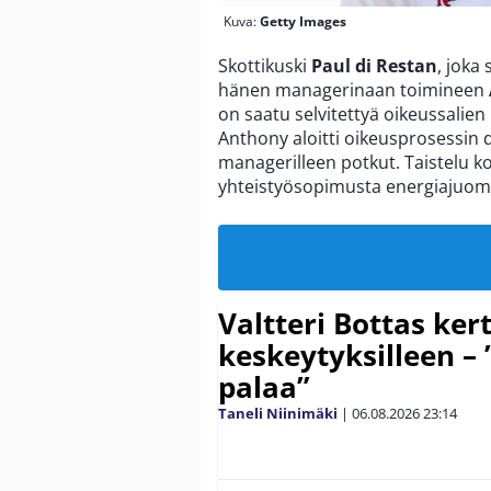
Kuva:
Getty Images
Skottikuski
Paul di Restan
, joka 
hänen managerinaan toimineen
on saatu selvitettyä oikeussalien
Anthony aloitti oikeusprosessin d
managerilleen potkut. Taistelu 
yhteistyösopimusta energiajuoma
Valtteri Bottas ker
keskeytyksilleen – 
palaa”
Taneli Niinimäki
|
06.08.2026
23:14