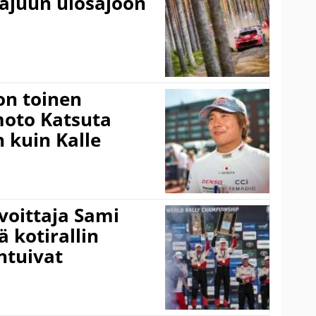
rajuun ulosajoon
on toinen
amoto Katsuta
 kuin Kalle
voittaja Sami
ä kotirallin
ntuivat