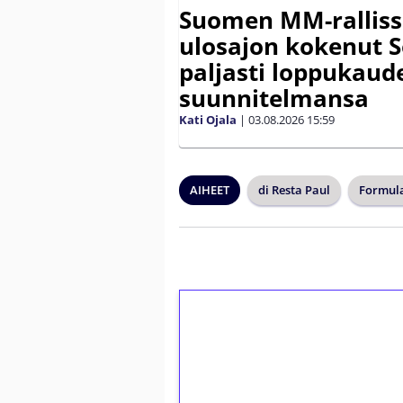
Suomen MM-ralliss
ulosajon kokenut S
paljasti loppukaud
suunnitelmansa
Kati Ojala
|
03.08.2026
15:59
AIHEET
di Resta Paul
Formula
1€ = 10€ arvosta 
kierrätystä!
Talleta 1€