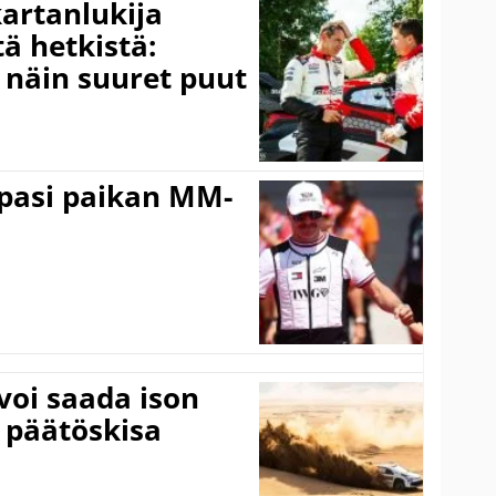
kartanlukija
ä hetkistä:
a näin suuret puut
ppasi paikan MM-
voi saada ison
 päätöskisa