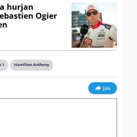
a hurjan
ebastien Ogier
en
 1
Hamilton Anthony
Jaa
ilmaiskierroksia ilman