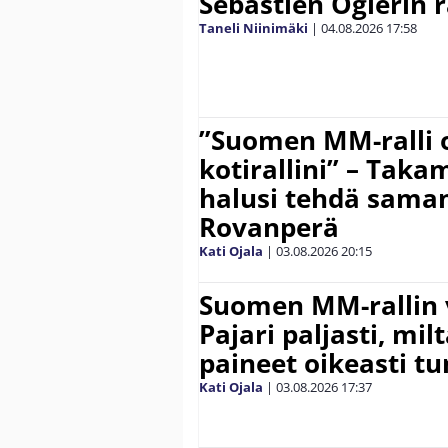
Sebastien Ogierin 
Taneli Niinimäki
|
04.08.2026
17:58
”Suomen MM-ralli 
kotirallini” – Tak
halusi tehdä saman
Rovanperä
Kati Ojala
|
03.08.2026
20:15
Suomen MM-rallin 
Pajari paljasti, milt
paineet oikeasti tu
Kati Ojala
|
03.08.2026
17:37