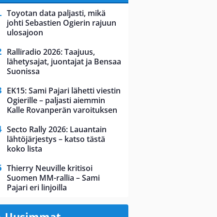
Toyotan data paljasti, mikä
johti Sebastien Ogierin rajuun
ulosajoon
Ralliradio 2026: Taajuus,
lähetysajat, juontajat ja Bensaa
Suonissa
EK15: Sami Pajari lähetti viestin
Ogierille – paljasti aiemmin
Kalle Rovanperän varoituksen
Secto Rally 2026: Lauantain
lähtöjärjestys – katso tästä
koko lista
Thierry Neuville kritisoi
Suomen MM-rallia – Sami
Pajari eri linjoilla
Uusimmat