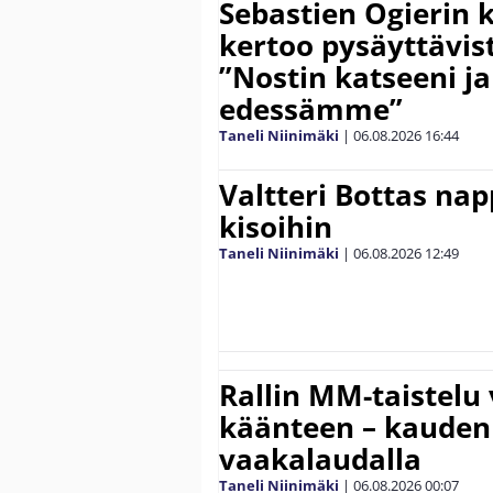
Sebastien Ogierin 
kertoo pysäyttävist
”Nostin katseeni j
edessämme”
Taneli Niinimäki
|
06.08.2026
16:44
Valtteri Bottas na
kisoihin
Taneli Niinimäki
|
06.08.2026
12:49
Rallin MM-taistelu 
käänteen – kauden
vaakalaudalla
Taneli Niinimäki
|
06.08.2026
00:07