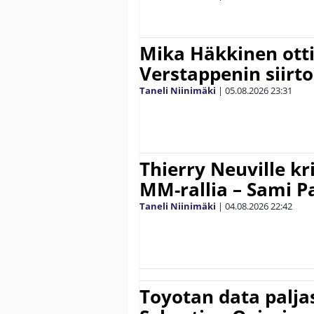
Mika Häkkinen ott
Verstappenin siirt
Taneli Niinimäki
|
05.08.2026
23:31
Thierry Neuville kr
MM-rallia – Sami Paj
Taneli Niinimäki
|
04.08.2026
22:42
Toyotan data paljas