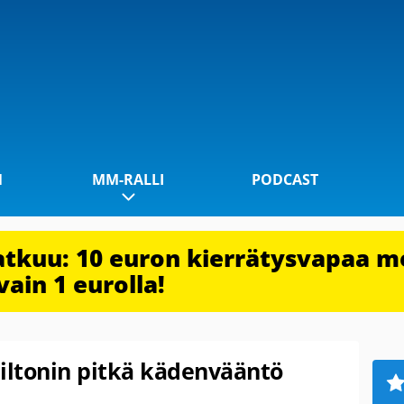
1
MM-RALLI
PODCAST
jatkuu: 10 euron kierrätysvapaa m
vain 1 eurolla!
miltonin pitkä kädenvääntö