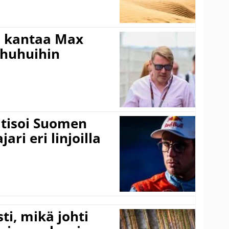
i kantaa Max
ohuhuihin
itisoi Suomen
ari eri linjoilla
ti, mikä johti