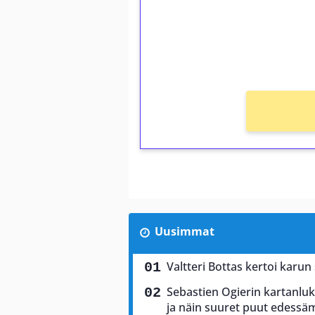
Saat heti 50 ilmaiskierr
kierros)!
Ei kierrätysvaatimusta!
Uusimmat
Valtteri Bottas kertoi karun
Sebastien Ogierin kartanluki
ja näin suuret puut edess