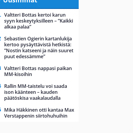
Valtteri Bottas kertoi karun
syyn keskeytyksilleen – ”Kaikki
alkaa palaa”
Sebastien Ogierin kartanlukija
kertoo pysäyttävistä hetkistä:
”Nostin katseeni ja näin suuret
puut edessämme”
Valtteri Bottas nappasi paikan
MM-kisoihin
Rallin MM-taistelu voi saada
ison käänteen – kauden
päätöskisa vaakalaudalla
Mika Häkkinen otti kantaa Max
Verstappenin siirtohuhuihin