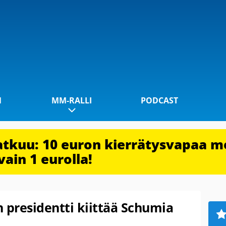
1
MM-RALLI
PODCAST
jatkuu: 10 euron kierrätysvapaa m
vain 1 eurolla!
 presidentti kiittää Schumia