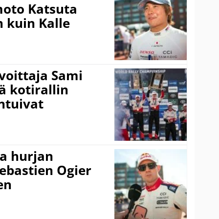
amoto Katsuta
 kuin Kalle
voittaja Sami
ä kotirallin
ntuivat
a hurjan
ebastien Ogier
en