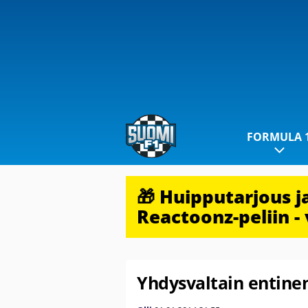
FORMULA 
🎁 Huipputarjous 
Reactoonz-peliin - 
Yhdysvaltain entinen