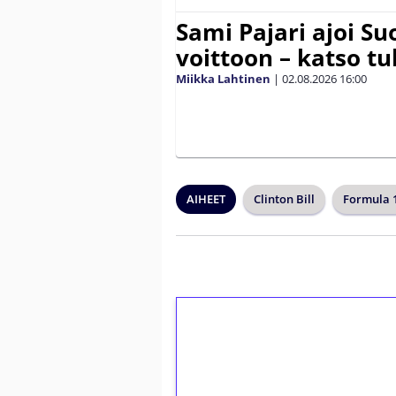
Sami Pajari ajoi S
voittoon – katso tu
Miikka Lahtinen
|
02.08.2026
16:00
AIHEET
Clinton Bill
Formula 
1€ = 10€ arvosta 
kierrätystä!