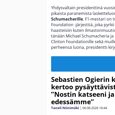
Yhdysvaltain presidenttinä vuos
pikaista paranemista laskettel
Schumacherille
. F1-mestari on 
Foundation -järjestöä, joka pyrkii
haasteisiin kuten ilmastonmuutos
tänään Michael Schumacheria ja o
Clinton Foundationille sekä muill
perheensä luona, presidentti kirjo
Sebastien Ogierin 
kertoo pysäyttävist
”Nostin katseeni j
edessämme”
Taneli Niinimäki
|
06.08.2026
16:44