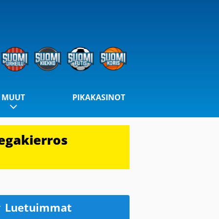
MUUT
PIKAKASINOT
egakierros
Luetuimmat