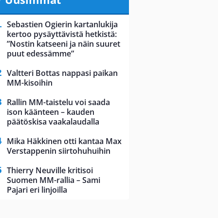
Sebastien Ogierin kartanlukija
kertoo pysäyttävistä hetkistä:
”Nostin katseeni ja näin suuret
puut edessämme”
Valtteri Bottas nappasi paikan
MM-kisoihin
Rallin MM-taistelu voi saada
ison käänteen – kauden
päätöskisa vaakalaudalla
Mika Häkkinen otti kantaa Max
Verstappenin siirtohuhuihin
Thierry Neuville kritisoi
Suomen MM-rallia – Sami
Pajari eri linjoilla