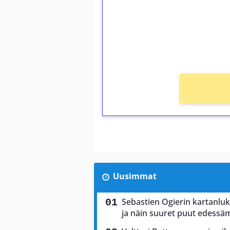
Talleta 1€
Saat heti 50 ilmaiskierr
kierros)!
Ei kierrätysvaatimusta!
Uusimmat
Sebastien Ogierin kartanluki
ja näin suuret puut edess