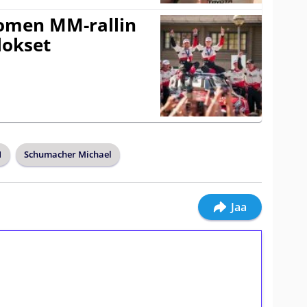
uomen MM-rallin
lokset
1
Schumacher Michael
Jaa
ilmaiskierroksia ilman