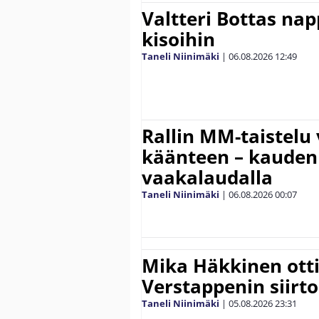
Valtteri Bottas na
kisoihin
Taneli Niinimäki
|
06.08.2026
12:49
Rallin MM-taistelu 
käänteen – kauden
vaakalaudalla
Taneli Niinimäki
|
06.08.2026
00:07
Mika Häkkinen ott
Verstappenin siirt
Taneli Niinimäki
|
05.08.2026
23:31