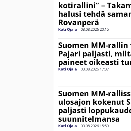
kotirallini” – Tak
halusi tehdä saman
Rovanperä
Kati Ojala
|
03.08.2026
20:15
Suomen MM-rallin 
Pajari paljasti, milt
paineet oikeasti tu
Kati Ojala
|
03.08.2026
17:37
Suomen MM-ralliss
ulosajon kokenut S
paljasti loppukaud
suunnitelmansa
Kati Ojala
|
03.08.2026
15:59