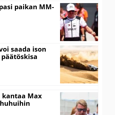
ppasi paikan MM-
voi saada ison
 päätöskisa
i kantaa Max
ohuhuihin