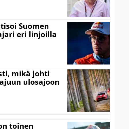
itisoi Suomen
ari eri linjoilla
ti, mikä johti
rajuun ulosajoon
on toinen