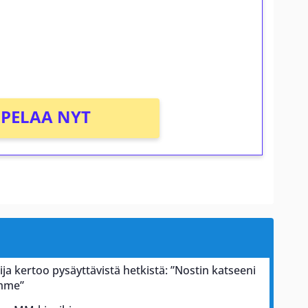
osta Tuohi 1000 -peliin (arvo 0,20€ per
PELAA NYT
ja kertoo pysäyttävistä hetkistä: ”Nostin katseeni
ämme”