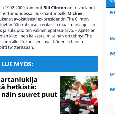
ina 1992-2000 toiminut
Bill Clinton
on toivottanut
uonnettomuudessa loukkaantuneelle
Michael
tukenut avokätisesti ex-presidentin The Clinton
 löytämään ratkaisuja erilaisiin maailmanlaajuisiin
 ja sukupuolten välinen epätasa-arvo. – Ajattelen
len kiitollinen kaikesta, mitä hän on tehnyt The
e ihmisille. Rukoukseni ovat hänen ja hänen
itti twitterissään.
LUE MYÖS:
kartanlukija
ä hetkistä:
a näin suuret puut