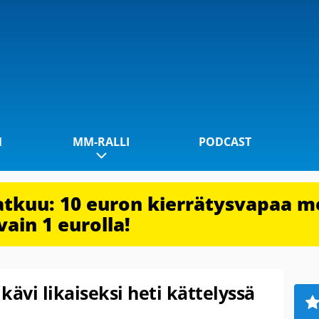
1
MM-RALLI
PODCAST
jatkuu: 10 euron kierrätysvapaa m
vain 1 eurolla!
 kävi likaiseksi heti kättelyssä