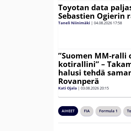
Toyotan data paljas
Sebastien Ogierin 
Taneli Niinimäki
|
04.08.2026
17:58
”Suomen MM-ralli 
kotirallini” – Tak
halusi tehdä saman
Rovanperä
Kati Ojala
|
03.08.2026
20:15
AIHEET
FIA
Formula 1
To