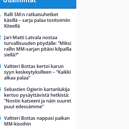
Ralli SM:n ratkaisuhetket
käsillä – sarja palaa tositoimiin
Kiteellä
Jari-Matti Latvala nostaa
turvallisuuden pöydälle: ”Miksi
rallin MM-sarjan pitäisi kilpailla
siellä?”
Valtteri Bottas kertoi karun
syyn keskeytyksilleen – ”Kaikki
alkaa palaa”
Sebastien Ogierin kartanlukija
kertoo pysäyttävistä hetkistä:
”Nostin katseeni ja näin suuret
puut edessämme”
Valtteri Bottas nappasi paikan
MM-kisoihin