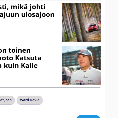
ti, mikä johti
rajuun ulosajoon
on toinen
amoto Katsuta
 kuin Kalle
dt Jean
Ward David