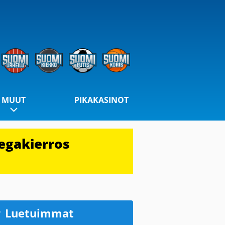
MUUT
PIKAKASINOT
egakierros
Luetuimmat