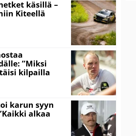
hetket käsillä –
iin Kiteellä
nostaa
älle: ”Miksi
äisi kilpailla
toi karun syyn
”Kaikki alkaa