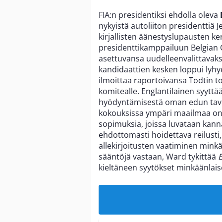
FIA:n presidentiksi ehdolla oleva
nykyistä autoliiton presidenttiä 
kirjallisten äänestyslupausten k
presidenttikamppailuun Belgian G
asettuvansa uudelleenvalittavak
kandidaattien kesken loppui lyhye
ilmoittaa raportoivansa Todtin to
komitealle. Englantilainen syytt
hyödyntämisestä oman edun tavoi
kokouksissa ympäri maailmaa on py
sopimuksia, joissa luvataan kanna
ehdottomasti hoidettava reilusti,
allekirjoitusten vaatiminen minkä
sääntöjä vastaan, Ward tykittää
kieltäneen syytökset minkäänlais