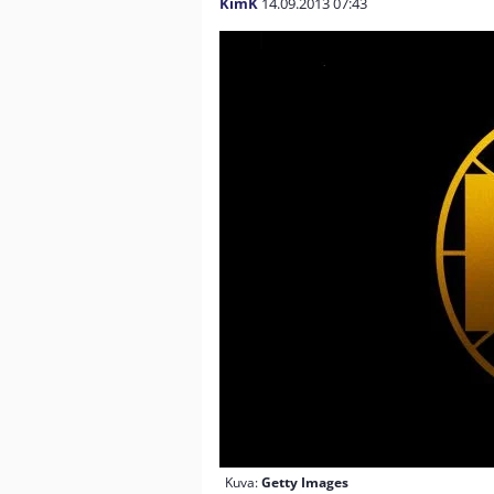
KimK
14.09.2013
07:43
Kuva:
Getty Images