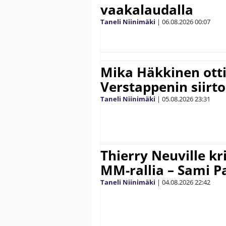
vaakalaudalla
Taneli Niinimäki
|
06.08.2026
00:07
Mika Häkkinen ott
Verstappenin siirt
Taneli Niinimäki
|
05.08.2026
23:31
Thierry Neuville kr
MM-rallia – Sami Paj
Taneli Niinimäki
|
04.08.2026
22:42