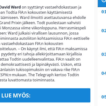
David Ward
on syyttänyt vastaehdokastaan ja
Jean Todtia FIA:n kokousten käyttämisestä
eräämiseen. Ward ilmoitti asettautuvansa ehdolle
rand Prixin jälkeen. Todt puolestaan vahvisti
si Monzassa viime viikonloppuna. Herrasmiespeli
en: Ward julkaisi virallisen lausunnon, jossa
iminnasta autoliiton kohtaamisissa FIA:n eettiselle
ää vastaehdokastaan FIA:n kokousten
tteluun. – On käynyt ilmi, että FIA:n maksamissa
ydetty eri tahoja allekirjoittamaan kirjallisia
ttaa Todtin uudelleenvalintaa. FIA:n vaalit on
 demokraattisesti ja läpinäkyvästi. Uskon, että
änlaisiin tukisopimuksiin on vakava rike FIA:n
ESPN:n
mukaan. The Telegraph kertoo Todtin
esta luvattomasta toiminnasta.
LUE MYÖS: