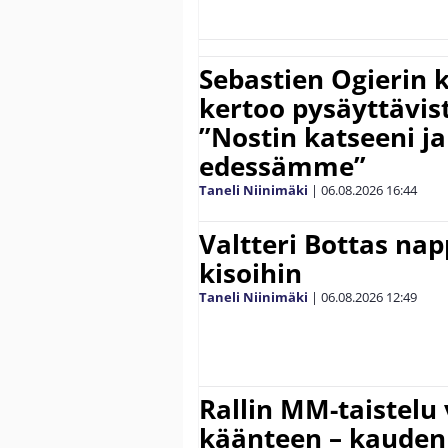
Sebastien Ogierin 
kertoo pysäyttävist
”Nostin katseeni j
edessämme”
Taneli Niinimäki
|
06.08.2026
16:44
Valtteri Bottas na
kisoihin
Taneli Niinimäki
|
06.08.2026
12:49
Rallin MM-taistelu 
käänteen – kauden