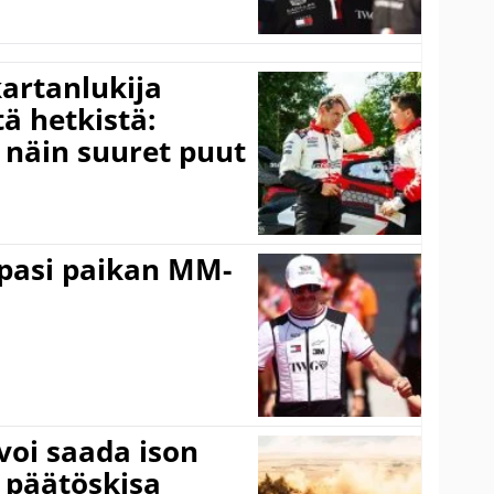
kartanlukija
ä hetkistä:
a näin suuret puut
ppasi paikan MM-
voi saada ison
 päätöskisa