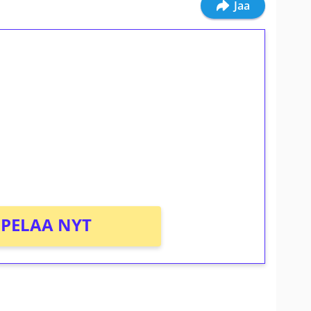
Jaa
ilmaiskierroksia ilman
osta Tuohi 1000 -peliin (arvo 0,20€ per
PELAA NYT