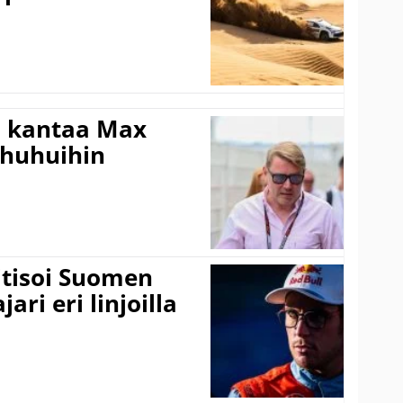
i kantaa Max
ohuhuihin
itisoi Suomen
ari eri linjoilla