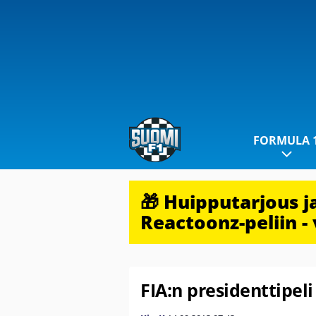
FORMULA 
🎁 Huipputarjous 
Reactoonz-peliin - 
FIA:n presidenttipeli