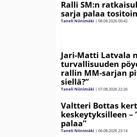
Ralli SM:n ratkaisu
sarja palaa tositoim
Taneli Niinimäki
|
08.08.2026
00:42
Jari-Matti Latvala 
turvallisuuden pöyd
rallin MM-sarjan pit
siellä?”
Taneli Niinimäki
|
07.08.2026
22:26
Valtteri Bottas ker
keskeytyksilleen – 
palaa”
Taneli Niinimäki
|
06.08.2026
23:14