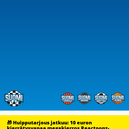
🎁 Huipputarjous jatkuu: 10 euron
kierrätysvapaa megakierros Reactoonz-