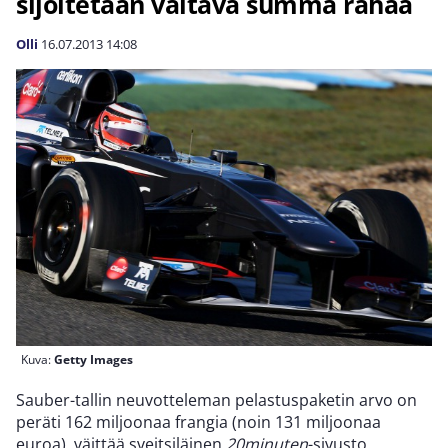
sijoitetaan valtava summa rahaa
Olli
16.07.2013
14:08
Kuva:
Getty Images
Sauber-tallin neuvotteleman pelastuspaketin arvo on
peräti 162 miljoonaa frangia (noin 131 miljoonaa
euroa), väittää sveitsiläinen
20minuten
-sivusto.