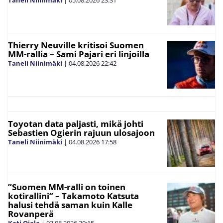
Taneli Niinimäki
|
05.08.2026
23:31
Thierry Neuville kritisoi Suomen
MM-rallia – Sami Pajari eri linjoilla
Taneli Niinimäki
|
04.08.2026
22:42
Toyotan data paljasti, mikä johti
Sebastien Ogierin rajuun ulosajoon
Taneli Niinimäki
|
04.08.2026
17:58
”Suomen MM-ralli on toinen
kotirallini” – Takamoto Katsuta
halusi tehdä saman kuin Kalle
Rovanperä