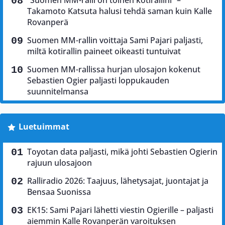
”Suomen MM-ralli on toinen kotirallini” –
Takamoto Katsuta halusi tehdä saman kuin Kalle
Rovanperä
Suomen MM-rallin voittaja Sami Pajari paljasti,
miltä kotirallin paineet oikeasti tuntuivat
Suomen MM-rallissa hurjan ulosajon kokenut
Sebastien Ogier paljasti loppukauden
suunnitelmansa
Luetuimmat
Toyotan data paljasti, mikä johti Sebastien Ogierin
rajuun ulosajoon
Ralliradio 2026: Taajuus, lähetysajat, juontajat ja
Bensaa Suonissa
EK15: Sami Pajari lähetti viestin Ogierille – paljasti
aiemmin Kalle Rovanperän varoituksen