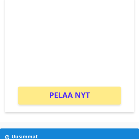
1€ = 10€ arvosta
ilmaiskierroksia ilman
kierrätystä!
Talleta 1€
Saat heti 50 ilmaiskierrosta Tuohi 1000 -
peliin (arvo 0,20€ per kierros)!
Ei kierrätysvaatimusta!
PELAA NYT
Uusimmat