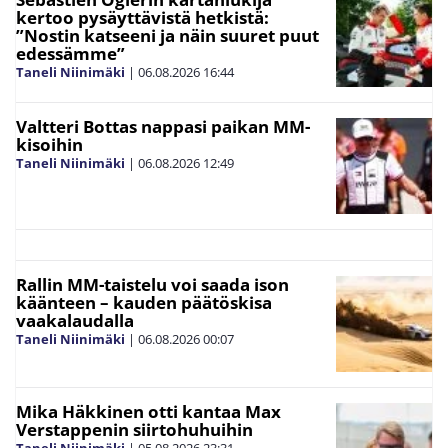
kertoo pysäyttävistä hetkistä:
”Nostin katseeni ja näin suuret puut
edessämme”
Taneli Niinimäki
|
06.08.2026
16:44
Valtteri Bottas nappasi paikan MM-
kisoihin
Taneli Niinimäki
|
06.08.2026
12:49
Rallin MM-taistelu voi saada ison
käänteen – kauden päätöskisa
vaakalaudalla
Taneli Niinimäki
|
06.08.2026
00:07
Mika Häkkinen otti kantaa Max
Verstappenin siirtohuhuihin