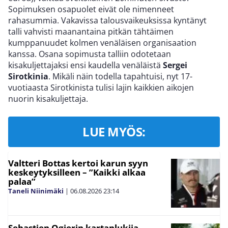
Sopimuksen osapuolet eivät ole nimenneet
rahasummia. Vakavissa talousvaikeuksissa kyntänyt
talli vahvisti maanantaina pitkän tähtäimen
kumppanuudet kolmen venäläisen organisaation
kanssa. Osana sopimusta talliin odotetaan
kisakuljettajaksi ensi kaudella venäläistä
Sergei
Sirotkinia
. Mikäli näin todella tapahtuisi, nyt 17-
vuotiaasta Sirotkinista tulisi lajin kaikkien aikojen
nuorin kisakuljettaja.
LUE MYÖS:
Valtteri Bottas kertoi karun syyn
keskeytyksilleen – ”Kaikki alkaa
palaa”
Taneli Niinimäki
|
06.08.2026
23:14
Sebastien Ogierin kartanlukija