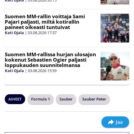
Kati Ojala
|
03.08.2026
20:15
Suomen MM-rallin voittaja Sami
Pajari paljasti, miltä kotirallin
paineet oikeasti tuntuivat
Kati Ojala
|
03.08.2026
17:37
Suomen MM-rallissa hurjan ulosajon
kokenut Sebastien Ogier paljasti
loppukauden suunnitelmansa
Kati Ojala
|
03.08.2026
15:59
AIHEET
Formula 1
Sauber
Sauber Peter
Jaa