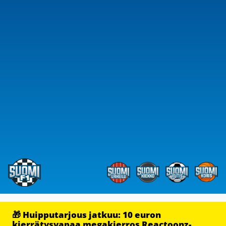
🎁 Huipputarjous jatkuu: 10 euron
kierrätysvapaa megakierros Reactoonz-