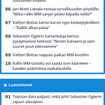
tositoimiin Kiteellä
Jari-Matti Latvala nostaa turvallisuuden pöydälle:
”Miksi rallin MM-sarjan pitäisi kilpailla siellä?”
Valtteri Bottas kertoi karun syyn keskeytyksilleen
– ”Kaikki alkaa palaa”
Sebastien Ogierin kartanlukija kertoo
pysäyttävistä hetkistä: ”Nostin katseeni ja näin
suuret puut edessämme”
Valtteri Bottas nappasi paikan MM-kisoihin
Rallin MM-taistelu voi saada ison käänteen –
kauden päätöskisa vaakalaudalla
Luetuimmat
Toyotan data paljasti, mikä johti Sebastien Ogierin
rajuun ulosajoon