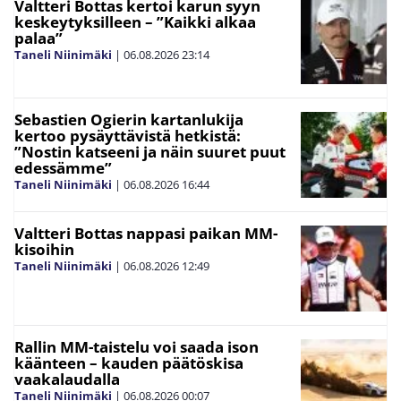
Valtteri Bottas kertoi karun syyn
keskeytyksilleen – ”Kaikki alkaa
palaa”
Taneli Niinimäki
|
06.08.2026
23:14
Sebastien Ogierin kartanlukija
kertoo pysäyttävistä hetkistä:
”Nostin katseeni ja näin suuret puut
edessämme”
Taneli Niinimäki
|
06.08.2026
16:44
Valtteri Bottas nappasi paikan MM-
kisoihin
Taneli Niinimäki
|
06.08.2026
12:49
Rallin MM-taistelu voi saada ison
käänteen – kauden päätöskisa
vaakalaudalla
Taneli Niinimäki
|
06.08.2026
00:07