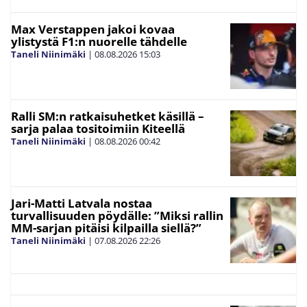
Max Verstappen jakoi kovaa
ylistystä F1:n nuorelle tähdelle
Taneli Niinimäki
|
08.08.2026
15:03
Ralli SM:n ratkaisuhetket käsillä –
sarja palaa tositoimiin Kiteellä
Taneli Niinimäki
|
08.08.2026
00:42
Jari-Matti Latvala nostaa
turvallisuuden pöydälle: ”Miksi rallin
MM-sarjan pitäisi kilpailla siellä?”
Taneli Niinimäki
|
07.08.2026
22:26