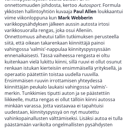
onnettomuuden johdosta, kertoo
Autosport
. Formula
ykkösten hallintoyhtiön kuvaaja
Paul Allen
loukkaantui
viime viikonloppuna kun
Mark Webberin
varikkopysähdyksen jälkeen aussin autosta irtosi
varikkosuoralla rengas, joka osui Alleniin.
Onnettomuus aiheutui tallin tutkimuksen perusteella
siitä, että oikean takarenkaan kiinnittäjä painoi
vahingossa ’valmis’-nappulaa kiinnityspyssyssään
ennenaikaisesti. Tässä vaiheessa rengasta ei oltu
kuitenkaan vielä lukittu kiinni, sillä ruuvi ei ollut osunut
renkaan istukan kierteisiin ensimmäisellä yrityksellä, ja
operaatio päätettiin toistaa uudella ruuvilla.
Ensimmäisen ruuvin irrottamisen yhteydessä
kiinnittäjän peukalo laukaisi vahingossa ’valmis’-
merkin. Tunkkimies tiputti auton ja se päästettiin
liikkeelle, mutta rengas ei ollut tällöin kiinni autossa
minkään varassa. Jotta vastaavaa ei tapahtuisi
uudestaan, kiinnityspyssyä on nyt muutettu
vahinkopainallusten välttämiseksi. Lisäksi autoa ei tulla
päästämään varikolta ongelmallisten pysähdysten