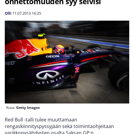
onnettomuuden syy selvisi
Olli
11.07.2013
16:25
Kuva:
Getty Images
Red Bull -talli tulee muuttamaan
rengaskiinnityspyssyjään sekä toimintaohjeitaan
varikkopysähdysten osalta Saksan GP:n