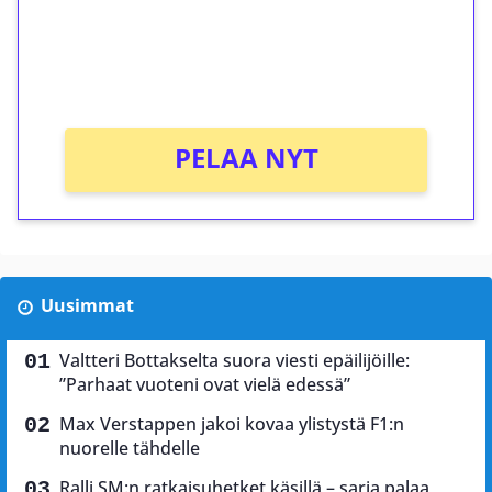
Saat heti 50 ilmaiskierrosta Tuohi 1000 -
peliin (arvo 0,20€ per kierros)!
Ei kierrätysvaatimusta!
PELAA NYT
Uusimmat
Valtteri Bottakselta suora viesti epäilijöille:
”Parhaat vuoteni ovat vielä edessä”
Max Verstappen jakoi kovaa ylistystä F1:n
nuorelle tähdelle
Ralli SM:n ratkaisuhetket käsillä – sarja palaa