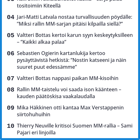
tositoimiin Kiteellä
Jari-Matti Latvala nostaa turvallisuuden pöydälle:
”Miksi rallin MM-sarjan pitäisi kilpailla siellä?”
Valtteri Bottas kertoi karun syyn keskeytyksilleen
– ”Kaikki alkaa palaa”
Sebastien Ogierin kartanlukija kertoo
pysäyttävistä hetkistä: ”Nostin katseeni ja näin
suuret puut edessämme”
Valtteri Bottas nappasi paikan MM-kisoihin
Rallin MM-taistelu voi saada ison käänteen –
kauden päätöskisa vaakalaudalla
Mika Häkkinen otti kantaa Max Verstappenin
siirtohuhuihin
Thierry Neuville kritisoi Suomen MM-rallia – Sami
Pajari eri linjoilla