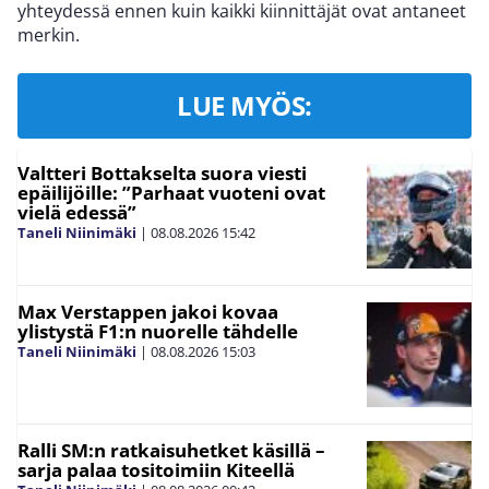
yhteydessä ennen kuin kaikki kiinnittäjät ovat antaneet
merkin.
LUE MYÖS:
Valtteri Bottakselta suora viesti
epäilijöille: ”Parhaat vuoteni ovat
vielä edessä”
Taneli Niinimäki
|
08.08.2026
15:42
Max Verstappen jakoi kovaa
ylistystä F1:n nuorelle tähdelle
Taneli Niinimäki
|
08.08.2026
15:03
Ralli SM:n ratkaisuhetket käsillä –
sarja palaa tositoimiin Kiteellä