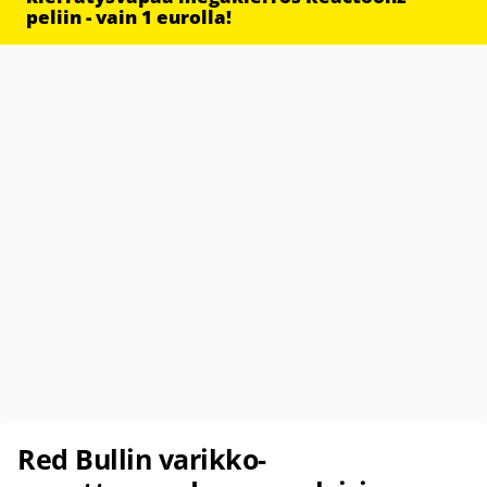
peliin - vain 1 eurolla!
Red Bullin varikko-