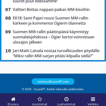
suuret puut edessämme”
Valtteri Bottas nappasi paikan MM-kisoihin
EK18: Sami Pajari nousi Suomen MM-rallin
kärkeen ja kommentoi Ogierin tilannetta
Suomen MM-rallin päätöspäivä käynnistyy
suomalaisjohdossa – Ogier kertoi voinnistaan
ulosajon jälkeen
Jari-Matti Latvala nostaa turvallisuuden pöydälle:
”Miksi rallin MM-sarjan pitäisi kilpailla siellä?”
toimitus@suomif1.com
© 2026 - SuomiF1. Kaikki oikeudet pidätetään.
Etusivu
Uusimmat
Luetuimmat
Valikko