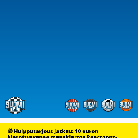
🎁 Huipputarjous jatkuu: 10 euron
kierrätysvapaa megakierros Reactoonz-