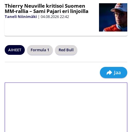
Thierry Neuville kritisoi Suomen
MM-rallia – Sami Pajari eri linjoilla
Taneli Niinimäki
|
04.08.2026
22:42
AIHEET
Formula 1
Red Bull
Jaa
1€ = 10€ arvosta
ilmaiskierroksia ilman
kierrätystä!
Talleta 1€