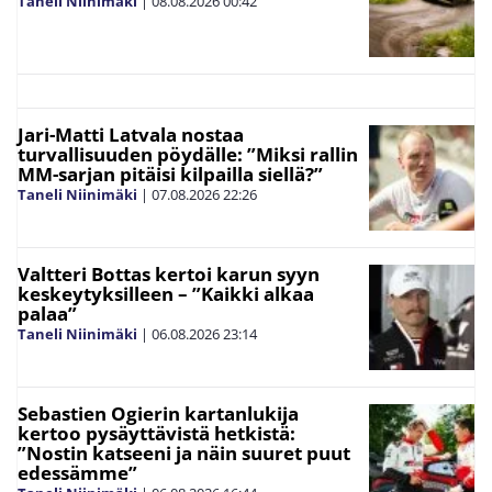
Taneli Niinimäki
|
08.08.2026
00:42
Jari-Matti Latvala nostaa
turvallisuuden pöydälle: ”Miksi rallin
MM-sarjan pitäisi kilpailla siellä?”
Taneli Niinimäki
|
07.08.2026
22:26
Valtteri Bottas kertoi karun syyn
keskeytyksilleen – ”Kaikki alkaa
palaa”
Taneli Niinimäki
|
06.08.2026
23:14
Sebastien Ogierin kartanlukija
kertoo pysäyttävistä hetkistä:
”Nostin katseeni ja näin suuret puut
edessämme”