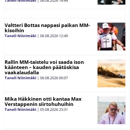
Taneli Niinimäki
|
06.08.2026
16:44
Valtteri Bottas nappasi paikan MM-
kisoihin
Taneli Niinimäki
|
06.08.2026
12:49
Rallin MM-taistelu voi saada ison
käänteen – kauden päätöskisa
vaakalaudalla
Taneli Niinimäki
|
06.08.2026
00:07
Mika Häkkinen otti kantaa Max
Verstappenin siirtohuhuihin
Taneli Niinimäki
|
05.08.2026
23:31