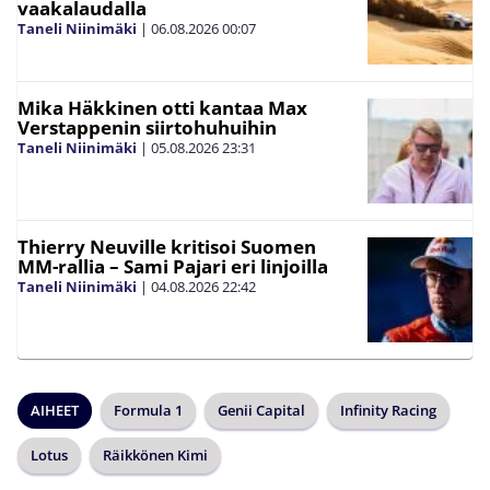
vaakalaudalla
Taneli Niinimäki
|
06.08.2026
00:07
Mika Häkkinen otti kantaa Max
Verstappenin siirtohuhuihin
Taneli Niinimäki
|
05.08.2026
23:31
Thierry Neuville kritisoi Suomen
MM-rallia – Sami Pajari eri linjoilla
Taneli Niinimäki
|
04.08.2026
22:42
AIHEET
Formula 1
Genii Capital
Infinity Racing
Lotus
Räikkönen Kimi