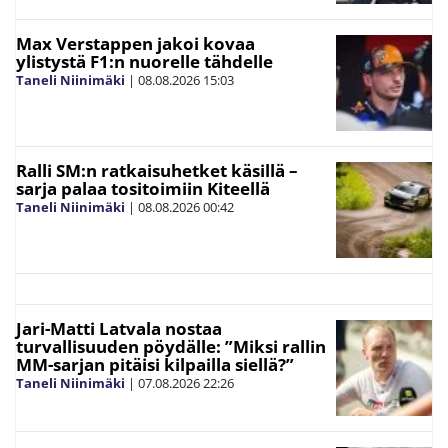
Max Verstappen jakoi kovaa
ylistystä F1:n nuorelle tähdelle
Taneli Niinimäki
|
08.08.2026
15:03
Ralli SM:n ratkaisuhetket käsillä –
sarja palaa tositoimiin Kiteellä
Taneli Niinimäki
|
08.08.2026
00:42
Jari-Matti Latvala nostaa
turvallisuuden pöydälle: ”Miksi rallin
MM-sarjan pitäisi kilpailla siellä?”
Taneli Niinimäki
|
07.08.2026
22:26