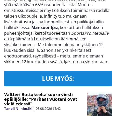
yhä määräävän 65% osuuden tallista. Muutos
omistussuhteissa ei näy Lotuksen toiminnassa radalla
tai sen ulkopuolella. Infinity tuo mukanaan
lisärahoitusta ja saa luonnollisestikin paikkoja tallin
hallituksessa.
Mansoor Ijaz
, korsortion hallituksen
puheenjohtaja, kertoi tuoreeltaan
SportsPro Medialle
,
että päämäärä Lotukselle on äärimmäisen
yksinkertainen. – Me tulemme olemaan ykkönen 12
kuukauden sisällä. Sanon sen yksinkertaisesti,
ehdottomasti, täydellisesti – me tulemme olemaan
ykkönen 12 kuukauden sisällä, Ijaz toteaa ykskantaan.
LUE MYÖS:
Valtteri Bottakselta suora viesti
epäilijöille: ”Parhaat vuoteni ovat
vielä edessä”
Taneli Niinimäki
|
08.08.2026
15:42