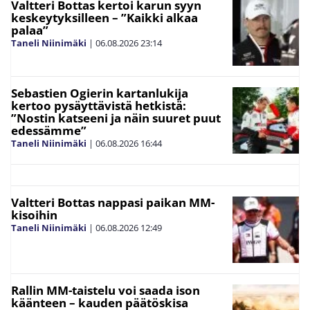
Valtteri Bottas kertoi karun syyn
keskeytyksilleen – ”Kaikki alkaa
palaa”
Taneli Niinimäki
|
06.08.2026
23:14
Sebastien Ogierin kartanlukija
kertoo pysäyttävistä hetkistä:
”Nostin katseeni ja näin suuret puut
edessämme”
Taneli Niinimäki
|
06.08.2026
16:44
Valtteri Bottas nappasi paikan MM-
kisoihin
Taneli Niinimäki
|
06.08.2026
12:49
Rallin MM-taistelu voi saada ison
käänteen – kauden päätöskisa