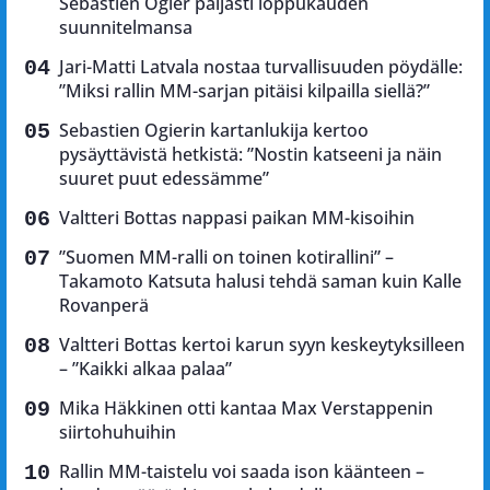
Sebastien Ogier paljasti loppukauden
suunnitelmansa
Jari-Matti Latvala nostaa turvallisuuden pöydälle:
”Miksi rallin MM-sarjan pitäisi kilpailla siellä?”
Sebastien Ogierin kartanlukija kertoo
pysäyttävistä hetkistä: ”Nostin katseeni ja näin
suuret puut edessämme”
Valtteri Bottas nappasi paikan MM-kisoihin
”Suomen MM-ralli on toinen kotirallini” –
Takamoto Katsuta halusi tehdä saman kuin Kalle
Rovanperä
Valtteri Bottas kertoi karun syyn keskeytyksilleen
– ”Kaikki alkaa palaa”
Mika Häkkinen otti kantaa Max Verstappenin
siirtohuhuihin
Rallin MM-taistelu voi saada ison käänteen –