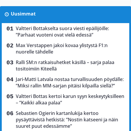
Uusimmat
Valtteri Bottakselta suora viesti epäilijöille:
”Parhaat vuoteni ovat vielä edessä”
Max Verstappen jakoi kovaa ylistystä F1:n
nuorelle tähdelle
Ralli SM:n ratkaisuhetket käsillä – sarja palaa
tositoimiin Kiteellä
Jari-Matti Latvala nostaa turvallisuuden pöydälle:
”Miksi rallin MM-sarjan pitäisi kilpailla siellä?”
Valtteri Bottas kertoi karun syyn keskeytyksilleen
– ”Kaikki alkaa palaa”
Sebastien Ogierin kartanlukija kertoo
pysäyttävistä hetkistä: ”Nostin katseeni ja näin
suuret puut edessämme”