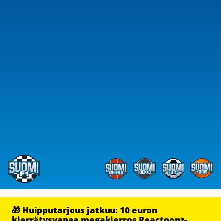
🎁 Huipputarjous jatkuu: 10 euron
kierrätysvapaa megakierros Reactoonz-