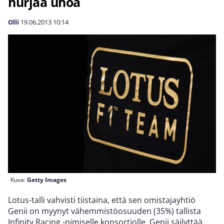
hurjaa uhoa
Olli
19.06.2013
10:14
Kuva:
Getty Images
Lotus-talli vahvisti tiistaina, että sen omistajayhtiö
Genii on myynyt vähemmistöosuuden (35%) tallista
Infinity Racing -nimiselle konsortiolle. Genii säilyttää