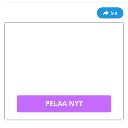
Jaa
🎁 Huipputarjous jatkuu: 10
euron kierrätysvapaa
megakierros Reactoonz-
peliin – vain 1 eurolla!
Peli: Reactoonz
Vain uusille asiakkaille!
PELAA NYT