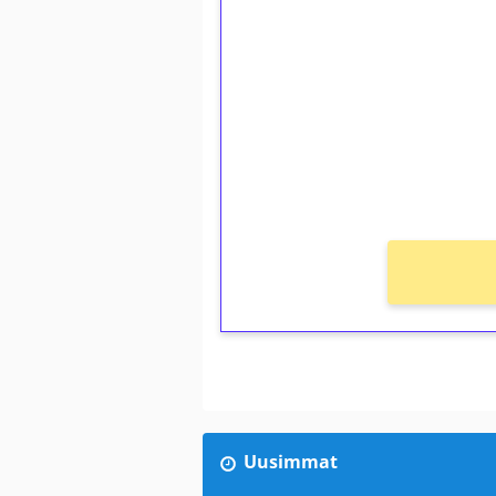
1€ = 10€ arvosta 
kierrätystä!
Talleta 1€
Saat heti 50 ilmaiskierr
kierros)!
Ei kierrätysvaatimusta!
Uusimmat