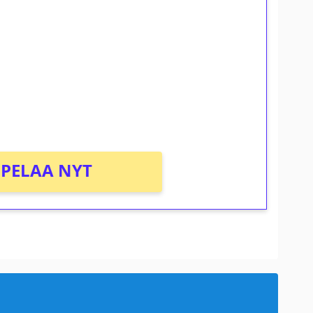
ilmaiskierroksia ilman
osta Tuohi 1000 -peliin (arvo 0,20€ per
PELAA NYT