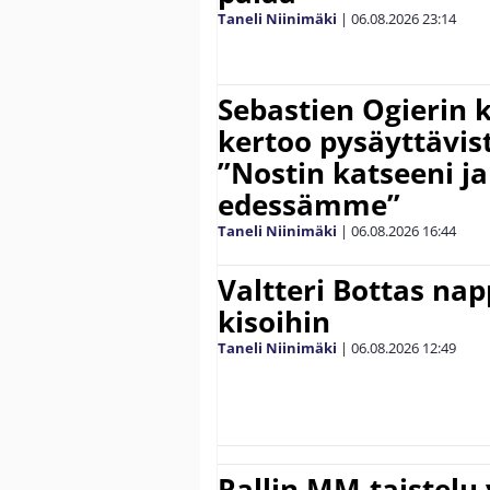
Taneli Niinimäki
|
06.08.2026
23:14
Sebastien Ogierin 
kertoo pysäyttävist
”Nostin katseeni j
edessämme”
Taneli Niinimäki
|
06.08.2026
16:44
Valtteri Bottas na
kisoihin
Taneli Niinimäki
|
06.08.2026
12:49
Rallin MM-taistelu 