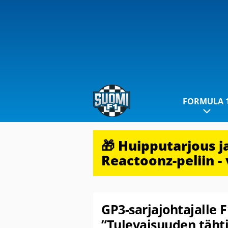
FORMULA 
🎁 Huipputarjous 
Reactoonz-peliin - 
GP3-sarjajohtajalle F1
”Tulevaisuuden tähti