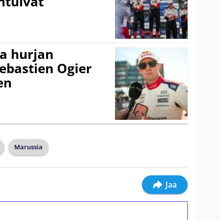
ntuivat
a hurjan
ebastien Ogier
en
Marussia
Jaa