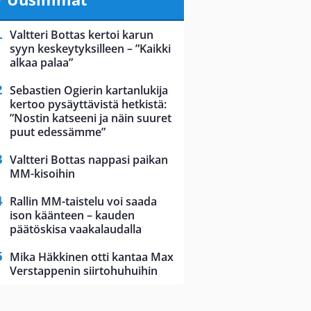
Valtteri Bottas kertoi karun
syyn keskeytyksilleen – ”Kaikki
alkaa palaa”
Sebastien Ogierin kartanlukija
kertoo pysäyttävistä hetkistä:
”Nostin katseeni ja näin suuret
puut edessämme”
Valtteri Bottas nappasi paikan
MM-kisoihin
Rallin MM-taistelu voi saada
ison käänteen – kauden
päätöskisa vaakalaudalla
Mika Häkkinen otti kantaa Max
Verstappenin siirtohuhuihin