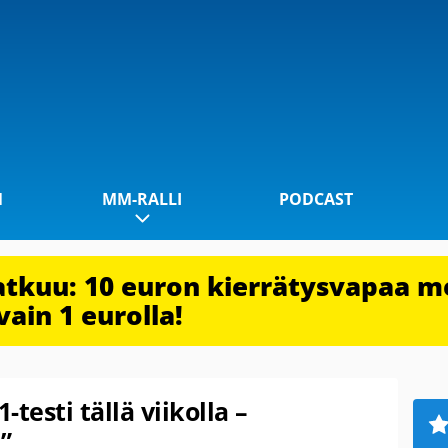
1
MM-RALLI
PODCAST
jatkuu: 10 euron kierrätysvapaa m
vain 1 eurolla!
-testi tällä viikolla –
”