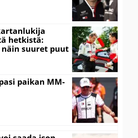
kartanlukija
ä hetkistä:
a näin suuret puut
ppasi paikan MM-
voi saada ison