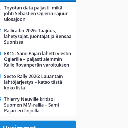
Toyotan data paljasti, mikä
johti Sebastien Ogierin rajuun
ulosajoon
Ralliradio 2026: Taajuus,
lähetysajat, juontajat ja Bensaa
Suonissa
EK15: Sami Pajari lähetti viestin
Ogierille – paljasti aiemmin
Kalle Rovanperän varoituksen
Secto Rally 2026: Lauantain
lähtöjärjestys – katso tästä
koko lista
Thierry Neuville kritisoi
Suomen MM-rallia – Sami
Pajari eri linjoilla
Uusimmat