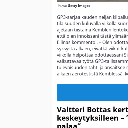
Kuva:
Getty Images
GP3-sarjaa kauden neljän kilpail
tilaisuuden kuluvalla viikolla suo
ajetaan tiistaina Kemblen lentoke
että olen innoissani tästä ylimää
Ellinas kommentoi. – Olen odottan
syksystä alkaen, eivätkä viikot ku
viikolla helpottaa odottaessani Si
vaikuttavaa työtä GP3-tallissam
tulevaisuuden tähti ja ansaitsee
alkaen aerotestistä Kemblessä, 
Valtteri Bottas ker
keskeytyksilleen – 
palaa”