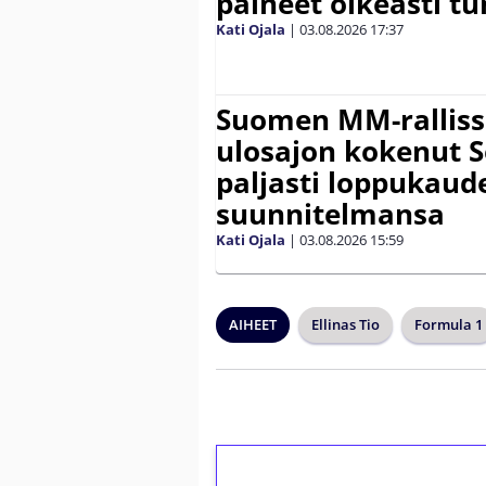
paineet oikeasti tu
Kati Ojala
|
03.08.2026
17:37
Suomen MM-ralliss
ulosajon kokenut S
paljasti loppukaud
suunnitelmansa
Kati Ojala
|
03.08.2026
15:59
AIHEET
Ellinas Tio
Formula 1