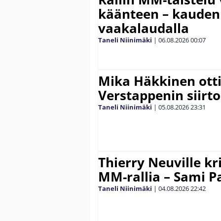
käänteen – kauden
vaakalaudalla
Taneli Niinimäki
|
06.08.2026
00:07
Mika Häkkinen ott
Verstappenin siirt
Taneli Niinimäki
|
05.08.2026
23:31
Thierry Neuville kr
MM-rallia – Sami Paj
Taneli Niinimäki
|
04.08.2026
22:42