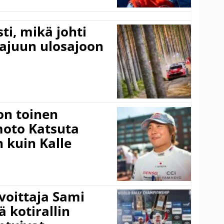
ti, mikä johti
rajuun ulosajoon
on toinen
amoto Katsuta
 kuin Kalle
voittaja Sami
ä kotirallin