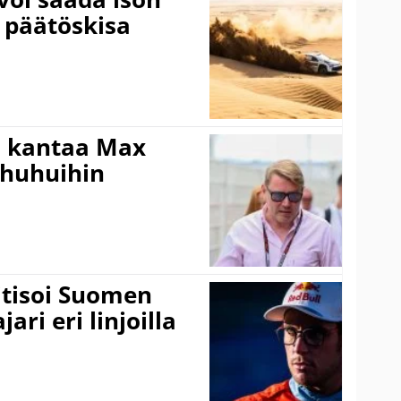
 päätöskisa
i kantaa Max
ohuhuihin
itisoi Suomen
ari eri linjoilla