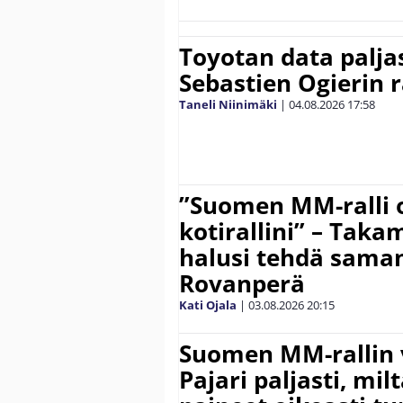
Toyotan data paljas
Sebastien Ogierin 
Taneli Niinimäki
|
04.08.2026
17:58
”Suomen MM-ralli 
kotirallini” – Tak
halusi tehdä saman
Rovanperä
Kati Ojala
|
03.08.2026
20:15
Suomen MM-rallin 
Pajari paljasti, milt