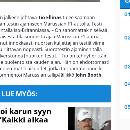
un jälkeen johtava
Tio Ellinas
tulee saamaan
ran testin ajamiseen Marussian F1-autolla. Testi
ntällä Iso-Britanniassa. – On sanomattakin selvää,
räisestä tilaisuudesta ajaa Marussian F1-autoa ,
ut innokkaasti nuorten kuljettajien testiä viime
lu riittävän nopeasti. Suoratestin ajaminen tällä
lverstonea [nuorten testi]. – Tio on tehnyt erittäin
me puolentoista kauden ajan. Hän on ehdottomasti
 molemmat tilaisuudet, jotka tarjoamme hänelle,
kommentoi Marussian tallipäällikkö
John Booth
.
LUE MYÖS:
toi karun syyn
”Kaikki alkaa