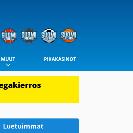
MUUT
PIKAKASINOT
egakierros
Luetuimmat