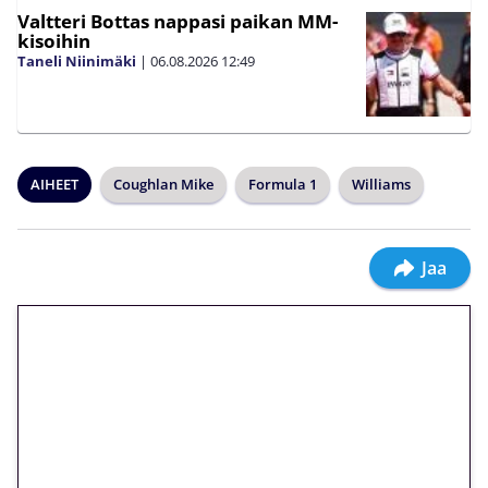
Valtteri Bottas nappasi paikan MM-
kisoihin
Taneli Niinimäki
|
06.08.2026
12:49
AIHEET
Coughlan Mike
Formula 1
Williams
Jaa
🎁 Huipputarjous jatkuu: 10
euron kierrätysvapaa
megakierros Reactoonz-
peliin – vain 1 eurolla!