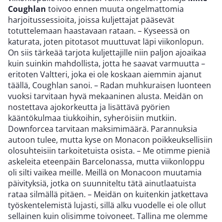
Coughlan
toivoo ennen muuta ongelmattomia
harjoitussessioita, joissa kuljettajat pääsevät
totuttelemaan haastavaan rataan. – Kyseessä on
katurata, joten pitotasot muuttuvat läpi viikonlopun.
On siis tärkeää tarjota kuljettajille niin paljon ajoaikaa
kuin suinkin mahdollista, jotta he saavat varmuutta –
eritoten Valtteri, joka ei ole koskaan aiemmin ajanut
täällä, Coughlan sanoi. – Radan muhkuraisen luonteen
vuoksi tarvitaan hyvä mekaaninen alusta. Meidän on
nostettava ajokorkeutta ja lisättävä pyörien
kääntökulmaa tiukkoihin, syheröisiin mutkiin.
Downforcea tarvitaan maksimimäärä. Parannuksia
autoon tulee, mutta kyse on Monacon poikkeuksellisiin
olosuhteisiin tarkoitetuista osista. – Me otimme pieniä
askeleita eteenpäin Barcelonassa, mutta viikonloppu
oli silti vaikea meille. Meillä on Monacoon muutamia
päivityksiä, jotka on suunniteltu tätä ainutlaatuista
rataa silmällä pitäen. – Meidän on kuitenkin jatkettava
työskentelemistä lujasti, sillä alku vuodelle ei ole ollut
sellainen kuin olisimme toivoneet. Tallina me olemme