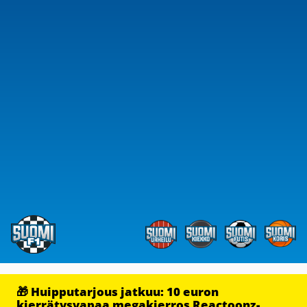
🎁 Huipputarjous jatkuu: 10 euron
kierrätysvapaa megakierros Reactoonz-