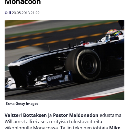
Monacoon
Olli
20.05.2013
21:22
Kuva:
Getty Images
Valtteri Bottaksen
ja
Pastor Maldonadon
edustama
Williams-talli ei aseta erityisiä tulostavoitteita
viikonlopulle Monacossa. Tallin tekninen johtaja
Mike