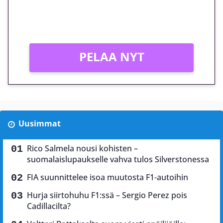
Peli: Reactoonz
Vain uusille asiakkaille!
PELAA NYT
Uusimmat
Rico Salmela nousi kohisten –
suomalaislupaukselle vahva tulos Silverstonessa
FIA suunnittelee isoa muutosta F1-autoihin
Hurja siirtohuhu F1:ssä – Sergio Perez pois
Cadillacilta?