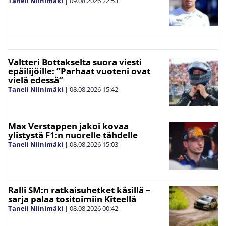
Taneli Niinimäki
|
09.08.2026
22:53
Valtteri Bottakselta suora viesti
epäilijöille: ”Parhaat vuoteni ovat
vielä edessä”
Taneli Niinimäki
|
08.08.2026
15:42
Max Verstappen jakoi kovaa
ylistystä F1:n nuorelle tähdelle
Taneli Niinimäki
|
08.08.2026
15:03
Ralli SM:n ratkaisuhetket käsillä –
sarja palaa tositoimiin Kiteellä
Taneli Niinimäki
|
08.08.2026
00:42