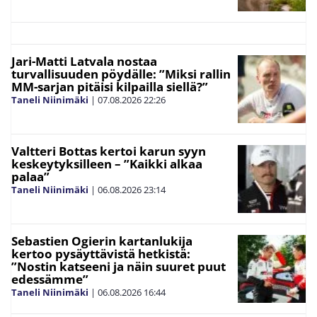
Jari-Matti Latvala nostaa
turvallisuuden pöydälle: ”Miksi rallin
MM-sarjan pitäisi kilpailla siellä?”
Taneli Niinimäki
|
07.08.2026
22:26
Valtteri Bottas kertoi karun syyn
keskeytyksilleen – ”Kaikki alkaa
palaa”
Taneli Niinimäki
|
06.08.2026
23:14
Sebastien Ogierin kartanlukija
kertoo pysäyttävistä hetkistä:
”Nostin katseeni ja näin suuret puut
edessämme”
Taneli Niinimäki
|
06.08.2026
16:44