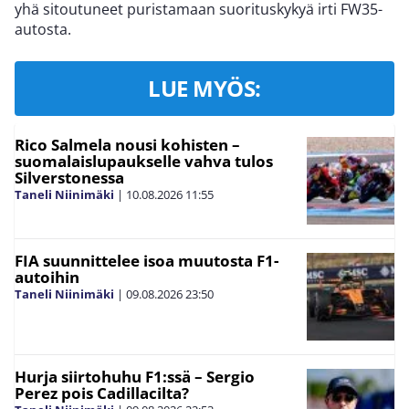
yhä sitoutuneet puristamaan suorituskykyä irti FW35-
autosta.
LUE MYÖS:
Rico Salmela nousi kohisten –
suomalaislupaukselle vahva tulos
Silverstonessa
Taneli Niinimäki
|
10.08.2026
11:55
FIA suunnittelee isoa muutosta F1-
autoihin
Taneli Niinimäki
|
09.08.2026
23:50
Hurja siirtohuhu F1:ssä – Sergio
Perez pois Cadillacilta?