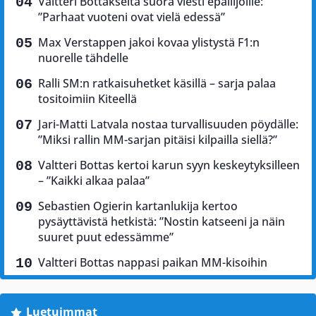
Valtteri Bottakselta suora viesti epäilijöille:
”Parhaat vuoteni ovat vielä edessä”
Max Verstappen jakoi kovaa ylistystä F1:n
nuorelle tähdelle
Ralli SM:n ratkaisuhetket käsillä – sarja palaa
tositoimiin Kiteellä
Jari-Matti Latvala nostaa turvallisuuden pöydälle:
”Miksi rallin MM-sarjan pitäisi kilpailla siellä?”
Valtteri Bottas kertoi karun syyn keskeytyksilleen
– ”Kaikki alkaa palaa”
Sebastien Ogierin kartanlukija kertoo
pysäyttävistä hetkistä: ”Nostin katseeni ja näin
suuret puut edessämme”
Valtteri Bottas nappasi paikan MM-kisoihin
Luetuimmat