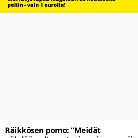
peliin - vain 1 eurolla!
Räikkösen pomo: ”Meidät