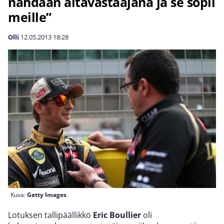
nähdään altavastaajana ja se sopii
meille”
Olli
12.05.2013
18:28
Kuva:
Getty Images
Lotuksen tallipäällikkö
Eric Boullier
oli