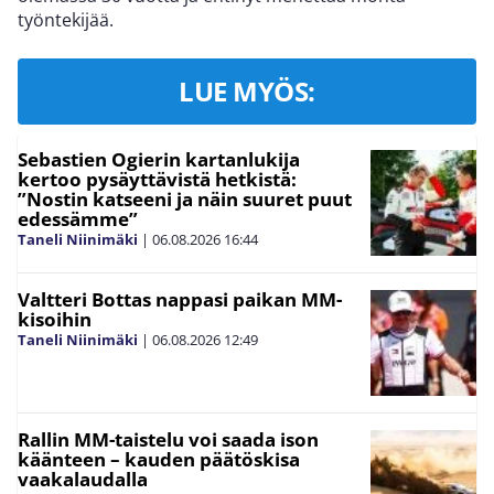
työntekijää.
LUE MYÖS:
Sebastien Ogierin kartanlukija
kertoo pysäyttävistä hetkistä:
”Nostin katseeni ja näin suuret puut
edessämme”
Taneli Niinimäki
|
06.08.2026
16:44
Valtteri Bottas nappasi paikan MM-
kisoihin
Taneli Niinimäki
|
06.08.2026
12:49
Rallin MM-taistelu voi saada ison
käänteen – kauden päätöskisa
vaakalaudalla