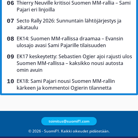
Thierry Neuville kritisoi Suomen MM-rallia – Sami
Pajari eri linjoilla
Secto Rally 2026: Sunnuntain lähtöjärjestys ja
aikataulu
EK14: Suomen MM-rallissa draamaa – Evansin
ulosajo avasi Sami Pajarille tilaisuuden
EK17 keskeytetty: Sebastien Ogier ajoi rajusti ulos
Suomen MM-rallissa – kaksikko nousi autosta
omin avuin
EK18: Sami Pajari nousi Suomen MM-rallin
kärkeen ja kommentoi Ogierin tilannetta
toimitus@suomif1.com
© 2026 - SuomiF1. Kaikki oikeudet pidätetään.