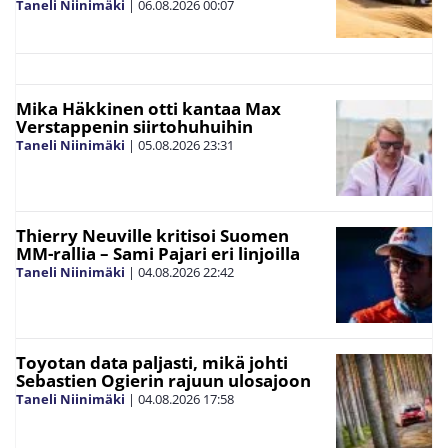
Taneli Niinimäki
|
06.08.2026
00:07
Mika Häkkinen otti kantaa Max
Verstappenin siirtohuhuihin
Taneli Niinimäki
|
05.08.2026
23:31
Thierry Neuville kritisoi Suomen
MM-rallia – Sami Pajari eri linjoilla
Taneli Niinimäki
|
04.08.2026
22:42
Toyotan data paljasti, mikä johti
Sebastien Ogierin rajuun ulosajoon
Taneli Niinimäki
|
04.08.2026
17:58