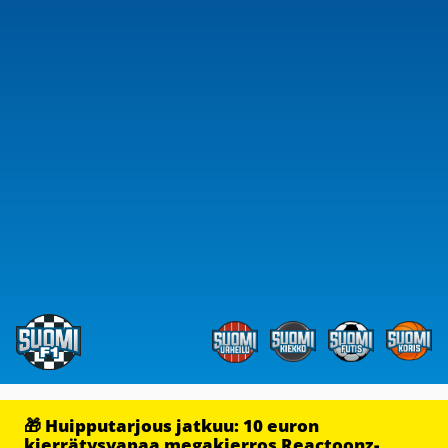
🎁 Huipputarjous jatkuu: 10 euron
kierrätysvapaa megakierros Reactoonz-