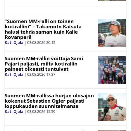
”Suomen MM-ralli on toinen
kotirallini” – Takamoto Katsuta
halusi tehdä saman kuin Kalle
Rovanperä
Kati Ojala
|
03.08.2026
20:15
Suomen MM-rallin voittaja Sami
Pajari paljasti, miltä kotirallin
paineet oikeasti tuntuivat
Kati Ojala
|
03.08.2026
17:37
Suomen MM-rallissa hurjan ulosajon
kokenut Sebastien Ogier paljasti
loppukauden suunnitelmansa
Kati Ojala
|
03.08.2026
15:59