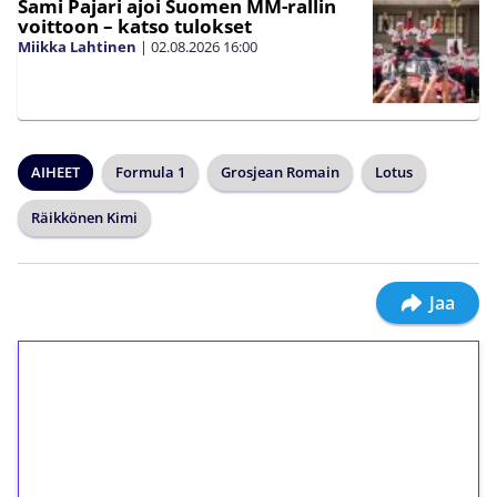
Sami Pajari ajoi Suomen MM-rallin
voittoon – katso tulokset
Miikka Lahtinen
|
02.08.2026
16:00
AIHEET
Formula 1
Grosjean Romain
Lotus
Räikkönen Kimi
Jaa
1€ = 10€ arvosta
ilmaiskierroksia ilman
kierrätystä!