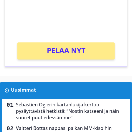
Talleta 1€
Saat heti 50 ilmaiskierrosta Tuohi 1000 -
peliin (arvo 0,20€ per kierros)!
Ei kierrätysvaatimusta!
PELAA NYT
Uusimmat
Sebastien Ogierin kartanlukija kertoo
pysäyttävistä hetkistä: ”Nostin katseeni ja näin
suuret puut edessämme”
Valtteri Bottas nappasi paikan MM-kisoihin