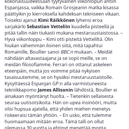
kokonaisuudeessaan tyytyväinen viikonlopun antiin
Espanjassa, vaikka Romain Grosjeanin matka kisassa
päättyikin jo kierroksella kahdeksan tekniseen vikaan.
Toiseksi ajanut
Kimi Räikkönen
lyhensi eroa
sarjakärki
Sebastian Vetteliin
kuudella pisteellä ja
pitää tallin näin tiukasti mukana mestaruustaistossa. –
Hyvä viikonloppu – Kimi otti pisteitä Vetteliltä. Olin
hiukan vähemmän iloinen siitä, mitä tapahtui
Romainille, Boullier sanoi
BBC:n
mukaan. – Meidät
nähdään altavastaajana ja se sopii meille, se on
meidän filosofiamme. Ferrari on ottanut askeleen
eteenpäin, mutta jos voimme pitää nykyisen
tasaisuutemme, se on hyväksi mestaruustaistolle.
Kysyttäessä Espanjan GP:n alla varmistuneesta
tekniikkapomo
James Allisonin
lähdöstä, Boullier ei
ainakaan myöntänyt huolta. – Tietenkin sellaisesta
seuraa uutisotsikoita. Hän on upea insinööri, mutta
olisi hupsua ajatella, että yhden miehen menetys
riskeeraisi tämän yhtiön. – En usko, että tulemme
huomaamaan mitään eroa. Tämä talli on ollut
olemassa 30 vuotta ja ehtinyt menettää monta