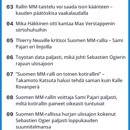
Rallin MM-taistelu voi saada ison käänteen –
kauden päätöskisa vaakalaudalla
Mika Häkkinen otti kantaa Max Verstappenin
siirtohuhuihin
Thierry Neuville kritisoi Suomen MM-rallia – Sami
Pajari eri linjoilla
Toyotan data paljasti, mikä johti Sebastien Ogierin
rajuun ulosajoon
”Suomen MM-ralli on toinen kotirallini” –
Takamoto Katsuta halusi tehdä saman kuin Kalle
Rovanperä
Suomen MM-rallin voittaja Sami Pajari paljasti,
miltä kotirallin paineet oikeasti tuntuivat
Suomen MM-rallissa hurjan ulosajon kokenut
Sebastien Ogier paljasti loppukauden
suunnitelmansa