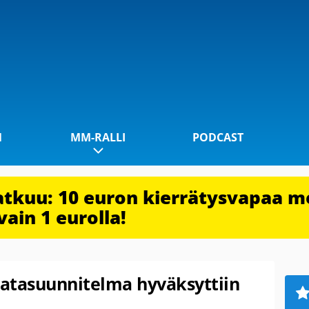
1
MM-RALLI
PODCAST
jatkuu: 10 euron kierrätysvapaa m
vain 1 eurolla!
atasuunnitelma hyväksyttiin