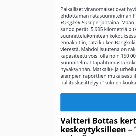
Paikalliset viranomaiset ovat hy
ehdottaman ratasuunnitelman F1-
Bangkok Post
perjantaina. Maan 
sanoo peräti 5,995 kilometriä p
suunnittelukomitean kokouksessa
ennakoitiin, rata kulkee Bangkok
vierestä. Mahdollisuutena on rak
kapasiteetti voisi olla noin 150 
Suunnitelmat tapahtumasta koko
hyväksynnän. Matkailu- ja urheil
aiempien raporttien mukaisesti i
hallituskäsittelyyn ”kolmen kuuka
Valtteri Bottas ker
keskeytyksilleen – 