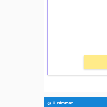
1€ = 10€ arvosta 
kierrätystä!
Talleta 1€
Saat heti 50 ilmaiskierr
kierros)!
Ei kierrätysvaatimusta!
Uusimmat