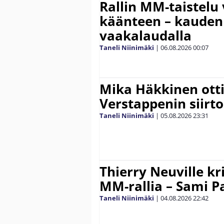
Rallin MM-taistelu 
käänteen – kauden
vaakalaudalla
Taneli Niinimäki
|
06.08.2026
00:07
Mika Häkkinen ott
Verstappenin siirt
Taneli Niinimäki
|
05.08.2026
23:31
Thierry Neuville kr
MM-rallia – Sami Paj
Taneli Niinimäki
|
04.08.2026
22:42