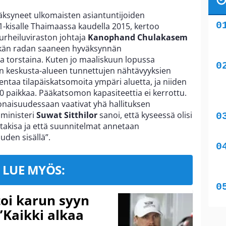
väksyneet ulkomaisten asiantuntijoiden
kisalle Thaimaassa kaudella 2015, kertoo
urheiluviraston johtaja
Kanophand Chulakasem
itkän radan saaneen hyväksynnän
 torstaina. Kuten jo maaliskuun lopussa
in keskusta-alueen tunnettujen nähtävyyksien
entaa tilapäiskatsomoita ympäri aluetta, ja niiden
000 paikkaa. Pääkatsomon kapasiteettia ei kerrottu.
naisuudessaan vaativat yhä hallituksen
uministeri
Suwat Sitthilor
sanoi, että kyseessä olisi
ltakisa ja että suunnitelmat annetaan
uden sisällä”.
LUE MYÖS:
toi karun syyn
”Kaikki alkaa