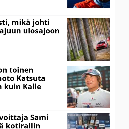
ti, mikä johti
rajuun ulosajoon
on toinen
amoto Katsuta
 kuin Kalle
voittaja Sami
ä kotirallin