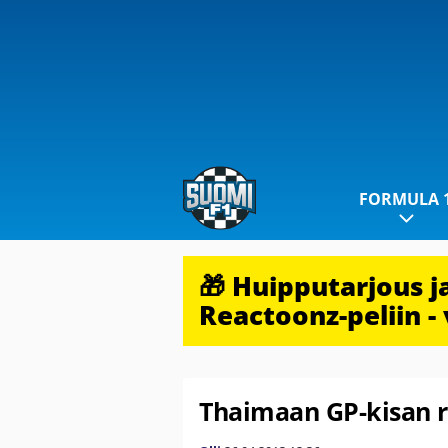
FORMULA 
🎁 Huipputarjous 
Reactoonz-peliin - 
Thaimaan GP-kisan r