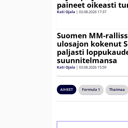
paineet oikeasti tu
Kati Ojala
|
03.08.2026
17:37
Suomen MM-ralliss
ulosajon kokenut S
paljasti loppukaud
suunnitelmansa
Kati Ojala
|
03.08.2026
15:59
AIHEET
Formula 1
Thaimaa