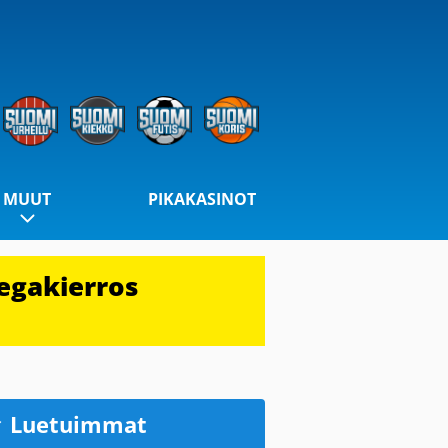
MUUT
PIKAKASINOT
egakierros
Luetuimmat