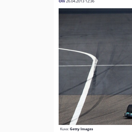
Olli
26.04.2013
12:36
Kuva:
Getty Images