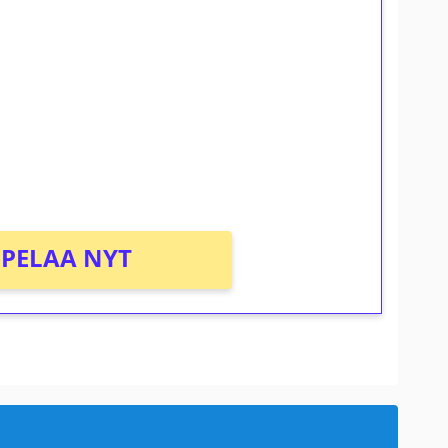
ilmaiskierroksia ilman
osta Tuohi 1000 -peliin (arvo 0,20€ per
PELAA NYT