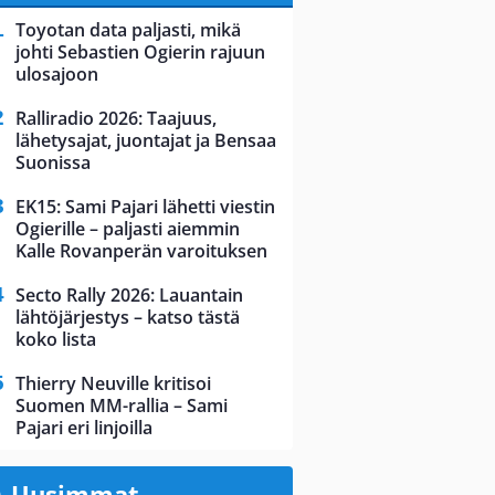
Toyotan data paljasti, mikä
johti Sebastien Ogierin rajuun
ulosajoon
Ralliradio 2026: Taajuus,
lähetysajat, juontajat ja Bensaa
Suonissa
EK15: Sami Pajari lähetti viestin
Ogierille – paljasti aiemmin
Kalle Rovanperän varoituksen
Secto Rally 2026: Lauantain
lähtöjärjestys – katso tästä
koko lista
Thierry Neuville kritisoi
Suomen MM-rallia – Sami
Pajari eri linjoilla
Uusimmat