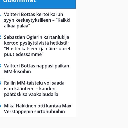
Valtteri Bottas kertoi karun
syyn keskeytyksilleen – ”Kaikki
alkaa palaa”
Sebastien Ogierin kartanlukija
kertoo pysäyttävistä hetkistä:
”Nostin katseeni ja näin suuret
puut edessämme”
Valtteri Bottas nappasi paikan
MM-kisoihin
Rallin MM-taistelu voi saada
ison käänteen – kauden
päätöskisa vaakalaudalla
Mika Häkkinen otti kantaa Max
Verstappenin siirtohuhuihin