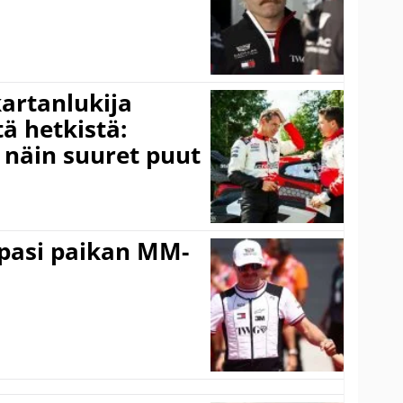
kartanlukija
ä hetkistä:
a näin suuret puut
ppasi paikan MM-