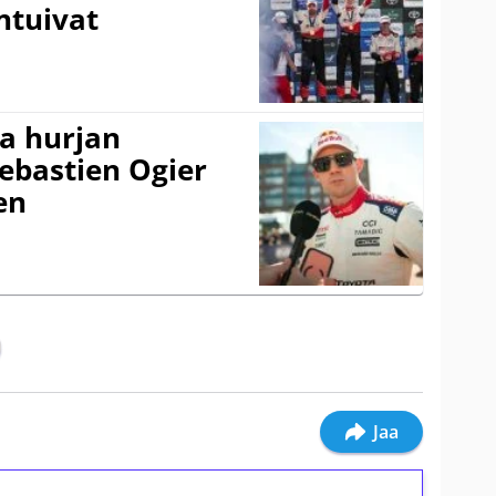
ntuivat
a hurjan
ebastien Ogier
en
Jaa