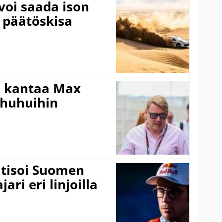
voi saada ison
 päätöskisa
i kantaa Max
ohuhuihin
itisoi Suomen
ari eri linjoilla