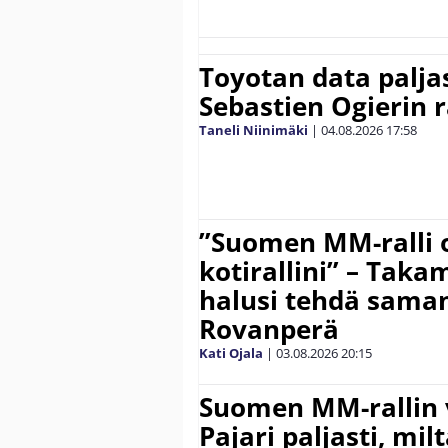
Toyotan data paljas
Sebastien Ogierin 
Taneli Niinimäki
|
04.08.2026
17:58
”Suomen MM-ralli 
kotirallini” – Tak
halusi tehdä saman
Rovanperä
Kati Ojala
|
03.08.2026
20:15
Suomen MM-rallin 
Pajari paljasti, milt