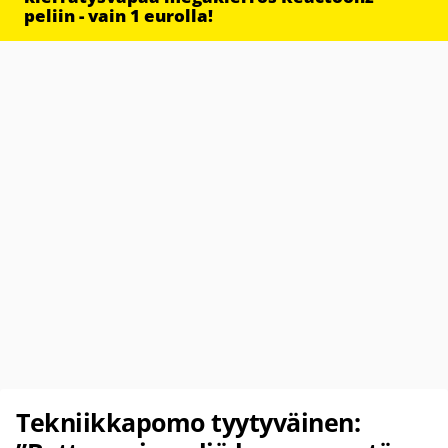
peliin - vain 1 eurolla!
Tekniikkapomo tyytyväinen: