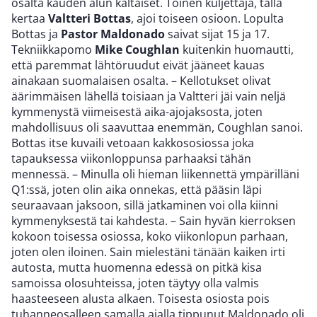
osalta kauden alun kaltaiset. Toinen kuljettaja, tällä
kertaa
Valtteri Bottas
, ajoi toiseen osioon. Lopulta
Bottas ja
Pastor Maldonado
saivat sijat 15 ja 17.
Tekniikkapomo
Mike Coughlan
kuitenkin huomautti,
että paremmat lähtöruudut eivät jääneet kauas
ainakaan suomalaisen osalta. – Kellotukset olivat
äärimmäisen lähellä toisiaan ja Valtteri jäi vain neljä
kymmenystä viimeisestä aika-ajojaksosta, joten
mahdollisuus oli saavuttaa enemmän, Coughlan sanoi.
Bottas itse kuvaili vetoaan kakkososiossa joka
tapauksessa viikonloppunsa parhaaksi tähän
mennessä. – Minulla oli hieman liikennettä ympärilläni
Q1:ssä, joten olin aika onnekas, että pääsin läpi
seuraavaan jaksoon, sillä jatkaminen voi olla kiinni
kymmenyksestä tai kahdesta. – Sain hyvän kierroksen
kokoon toisessa osiossa, koko viikonlopun parhaan,
joten olen iloinen. Sain mielestäni tänään kaiken irti
autosta, mutta huomenna edessä on pitkä kisa
samoissa olosuhteissa, joten täytyy olla valmis
haasteeseen alusta alkaen. Toisesta osiosta pois
tuhanneosalleen samalla ajalla tippunut Maldonado oli