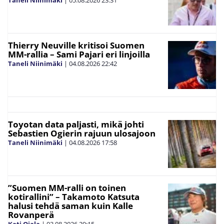
Taneli Niinimäki
|
05.08.2026
23:31
Thierry Neuville kritisoi Suomen
MM-rallia – Sami Pajari eri linjoilla
Taneli Niinimäki
|
04.08.2026
22:42
Toyotan data paljasti, mikä johti
Sebastien Ogierin rajuun ulosajoon
Taneli Niinimäki
|
04.08.2026
17:58
”Suomen MM-ralli on toinen
kotirallini” – Takamoto Katsuta
halusi tehdä saman kuin Kalle
Rovanperä