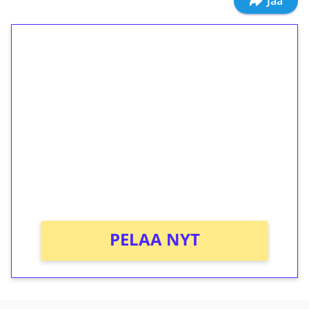
Jaa
1€ = 10€ arvosta
ilmaiskierroksia ilman
kierrätystä!
Talleta 1€
Saat heti 50 ilmaiskierrosta Tuohi 1000 -
peliin (arvo 0,20€ per kierros)!
Ei kierrätysvaatimusta!
PELAA NYT