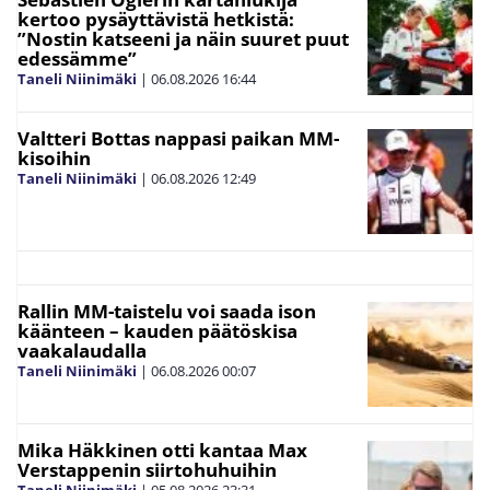
kertoo pysäyttävistä hetkistä:
”Nostin katseeni ja näin suuret puut
edessämme”
Taneli Niinimäki
|
06.08.2026
16:44
Valtteri Bottas nappasi paikan MM-
kisoihin
Taneli Niinimäki
|
06.08.2026
12:49
Rallin MM-taistelu voi saada ison
käänteen – kauden päätöskisa
vaakalaudalla
Taneli Niinimäki
|
06.08.2026
00:07
Mika Häkkinen otti kantaa Max
Verstappenin siirtohuhuihin