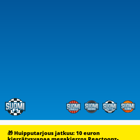
🎁 Huipputarjous jatkuu: 10 euron
kierrätysvapaa megakierros Reactoonz-