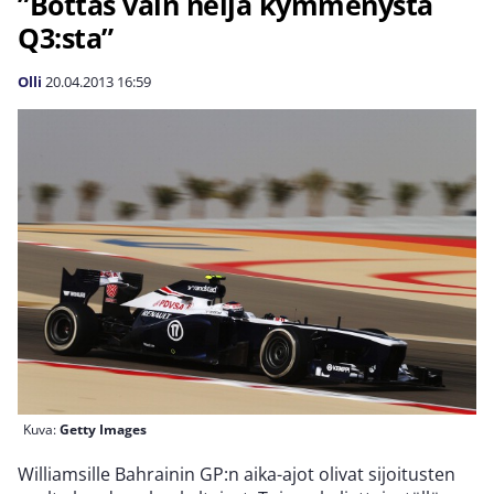
”Bottas vain neljä kymmenystä
Q3:sta”
Olli
20.04.2013
16:59
Kuva:
Getty Images
Williamsille Bahrainin GP:n aika-ajot olivat sijoitusten