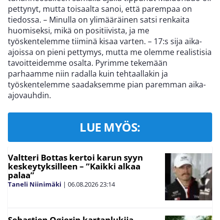
pettynyt, mutta toisaalta sanoi, että parempaa on
tiedossa. – Minulla on ylimääräinen satsi renkaita
huomiseksi, mikä on positiivista, ja me
työskentelemme tiiminä kisaa varten. – 17:s sija aika-
ajoissa on pieni pettymys, mutta me olemme realistisia
tavoitteidemme osalta. Pyrimme tekemään
parhaamme niin radalla kuin tehtaallakin ja
työskentelemme saadaksemme pian paremman aika-
ajovauhdin.
LUE MYÖS:
Valtteri Bottas kertoi karun syyn
keskeytyksilleen – ”Kaikki alkaa
palaa”
Taneli Niinimäki
|
06.08.2026
23:14
Sebastien Ogierin kartanlukija