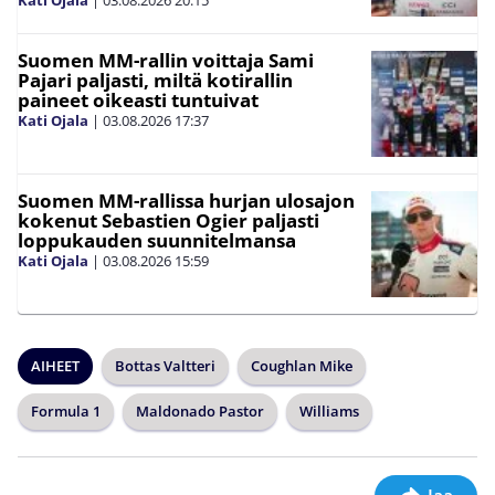
Kati Ojala
|
03.08.2026
20:15
Suomen MM-rallin voittaja Sami
Pajari paljasti, miltä kotirallin
paineet oikeasti tuntuivat
Kati Ojala
|
03.08.2026
17:37
Suomen MM-rallissa hurjan ulosajon
kokenut Sebastien Ogier paljasti
loppukauden suunnitelmansa
Kati Ojala
|
03.08.2026
15:59
AIHEET
Bottas Valtteri
Coughlan Mike
Formula 1
Maldonado Pastor
Williams