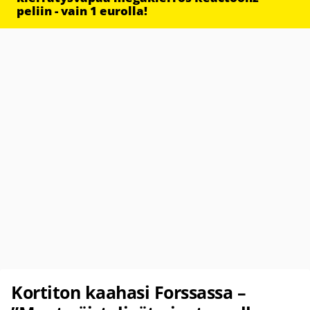
peliin - vain 1 eurolla!
Kortiton kaahasi Forssassa –