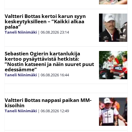
Valtteri Bottas kertoi karun syyn
keskeytyksilleen – ”Kaikki alkaa
palaa”
Taneli Niinimäki
|
06.08.2026
23:14
Sebastien Ogierin kartanlukija
kertoo pysäyttävistä hetkistä:
”Nostin katseeni ja näin suuret puut
edessämme”
Taneli Niinimäki
|
06.08.2026
16:44
Valtteri Bottas nappasi paikan MM-
kisoihin
Taneli Niinimäki
|
06.08.2026
12:49