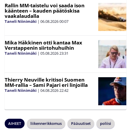
Rallin MM-taistelu voi saada ison
käänteen – kauden päätöskisa
vaakalaudalla
Taneli Niinimäki
|
06.08.2026
00:07
Mika Häkkinen otti kantaa Max
Verstappenin siirtohuhuihin
Taneli Niinimäki
|
05.08.2026
23:31
Thierry Neuville kritisoi Suomen
MM-rallia – Sami Pajari eri linjoilla
Taneli Niinimäki
|
04.08.2026
22:42
AIHEET
liikennerikkomus
Pääuutiset
poliisi