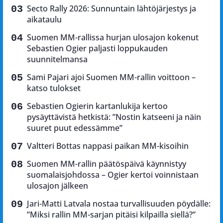
Secto Rally 2026: Sunnuntain lähtöjärjestys ja
aikataulu
Suomen MM-rallissa hurjan ulosajon kokenut
Sebastien Ogier paljasti loppukauden
suunnitelmansa
Sami Pajari ajoi Suomen MM-rallin voittoon –
katso tulokset
Sebastien Ogierin kartanlukija kertoo
pysäyttävistä hetkistä: ”Nostin katseeni ja näin
suuret puut edessämme”
Valtteri Bottas nappasi paikan MM-kisoihin
Suomen MM-rallin päätöspäivä käynnistyy
suomalaisjohdossa – Ogier kertoi voinnistaan
ulosajon jälkeen
Jari-Matti Latvala nostaa turvallisuuden pöydälle:
”Miksi rallin MM-sarjan pitäisi kilpailla siellä?”