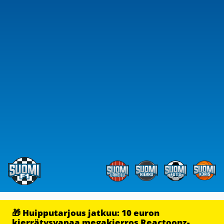
🎁 Huipputarjous jatkuu: 10 euron
kierrätysvapaa megakierros Reactoonz-