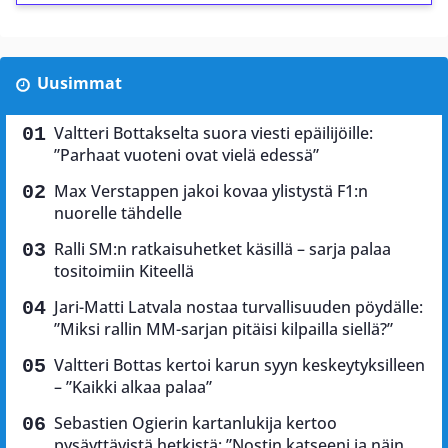
Uusimmat
Valtteri Bottakselta suora viesti epäilijöille:
”Parhaat vuoteni ovat vielä edessä”
Max Verstappen jakoi kovaa ylistystä F1:n
nuorelle tähdelle
Ralli SM:n ratkaisuhetket käsillä – sarja palaa
tositoimiin Kiteellä
Jari-Matti Latvala nostaa turvallisuuden pöydälle:
”Miksi rallin MM-sarjan pitäisi kilpailla siellä?”
Valtteri Bottas kertoi karun syyn keskeytyksilleen
– ”Kaikki alkaa palaa”
Sebastien Ogierin kartanlukija kertoo
pysäyttävistä hetkistä: ”Nostin katseeni ja näin