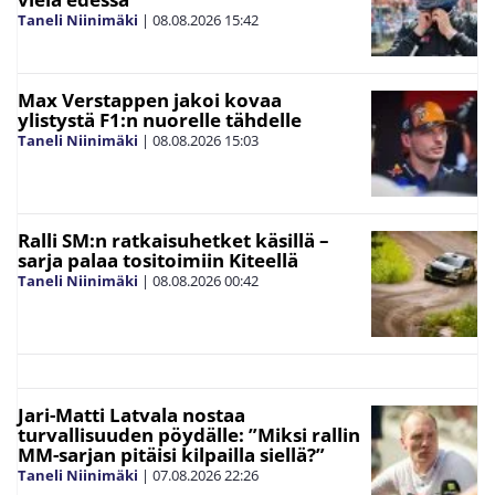
Taneli Niinimäki
|
08.08.2026
15:42
Max Verstappen jakoi kovaa
ylistystä F1:n nuorelle tähdelle
Taneli Niinimäki
|
08.08.2026
15:03
Ralli SM:n ratkaisuhetket käsillä –
sarja palaa tositoimiin Kiteellä
Taneli Niinimäki
|
08.08.2026
00:42
Jari-Matti Latvala nostaa
turvallisuuden pöydälle: ”Miksi rallin
MM-sarjan pitäisi kilpailla siellä?”
Taneli Niinimäki
|
07.08.2026
22:26