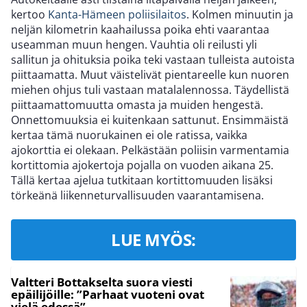
kertoo
Kanta-Hämeen poliisilaitos
. Kolmen minuutin ja
neljän kilometrin kaahailussa poika ehti vaarantaa
useamman muun hengen. Vauhtia oli reilusti yli
sallitun ja ohituksia poika teki vastaan tulleista autoista
piittaamatta. Muut väistelivät pientareelle kun nuoren
miehen ohjus tuli vastaan matalalennossa. Täydellistä
piittaamattomuutta omasta ja muiden hengestä.
Onnettomuuksia ei kuitenkaan sattunut. Ensimmäistä
kertaa tämä nuorukainen ei ole ratissa, vaikka
ajokorttia ei olekaan. Pelkästään poliisin varmentamia
kortittomia ajokertoja pojalla on vuoden aikana 25.
Tällä kertaa ajelua tutkitaan kortittomuuden lisäksi
törkeänä liikenneturvallisuuden vaarantamisena.
LUE MYÖS:
Valtteri Bottakselta suora viesti
epäilijöille: ”Parhaat vuoteni ovat
vielä edessä”