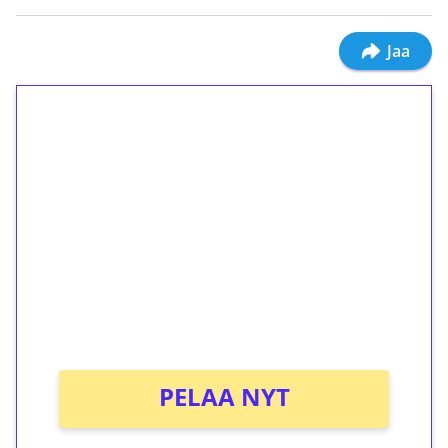
Jaa
1€ = 10€ arvosta
ilmaiskierroksia ilman
kierrätystä!
Talleta 1€
Saat heti 50 ilmaiskierrosta Tuohi 1000 -
peliin (arvo 0,20€ per kierros)!
Ei kierrätysvaatimusta!
PELAA NYT