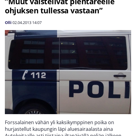
”Muut väistelivät pientareelle
ohjuksen tullessa vastaan”
Olli
02.04.2013
14:07
Forssalainen vähän yli kaksikymppinen poika on
hurjastellut kaupungin läpi aluesairaalasta aina
Autokeitaalle asti tiistaina iltapäivällä neljän jälkeen,