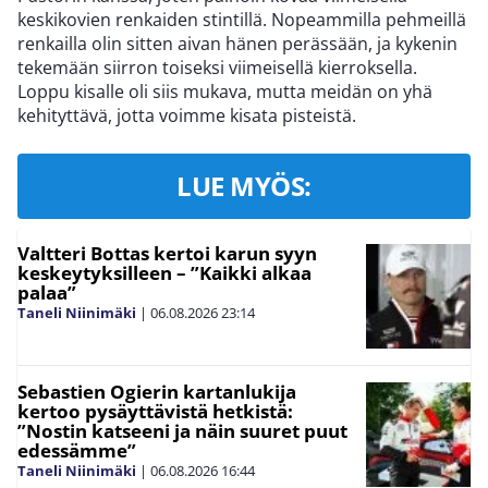
keskikovien renkaiden stintillä. Nopeammilla pehmeillä
renkailla olin sitten aivan hänen perässään, ja kykenin
tekemään siirron toiseksi viimeisellä kierroksella.
Loppu kisalle oli siis mukava, mutta meidän on yhä
kehityttävä, jotta voimme kisata pisteistä.
LUE MYÖS:
Valtteri Bottas kertoi karun syyn
keskeytyksilleen – ”Kaikki alkaa
palaa”
Taneli Niinimäki
|
06.08.2026
23:14
Sebastien Ogierin kartanlukija
kertoo pysäyttävistä hetkistä:
”Nostin katseeni ja näin suuret puut
edessämme”
Taneli Niinimäki
|
06.08.2026
16:44