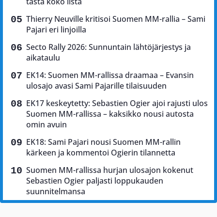
tästä koko lista
Thierry Neuville kritisoi Suomen MM-rallia – Sami
Pajari eri linjoilla
Secto Rally 2026: Sunnuntain lähtöjärjestys ja
aikataulu
EK14: Suomen MM-rallissa draamaa – Evansin
ulosajo avasi Sami Pajarille tilaisuuden
EK17 keskeytetty: Sebastien Ogier ajoi rajusti ulos
Suomen MM-rallissa – kaksikko nousi autosta
omin avuin
EK18: Sami Pajari nousi Suomen MM-rallin
kärkeen ja kommentoi Ogierin tilannetta
Suomen MM-rallissa hurjan ulosajon kokenut
Sebastien Ogier paljasti loppukauden
suunnitelmansa