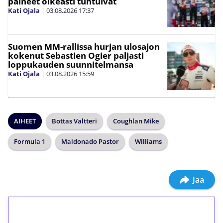
paineet oikeasti tuntuivat
Kati Ojala
|
03.08.2026
17:37
Suomen MM-rallissa hurjan ulosajon
kokenut Sebastien Ogier paljasti
loppukauden suunnitelmansa
Kati Ojala
|
03.08.2026
15:59
AIHEET
Bottas Valtteri
Coughlan Mike
Formula 1
Maldonado Pastor
Williams
Jaa
1€ = 10€ arvosta