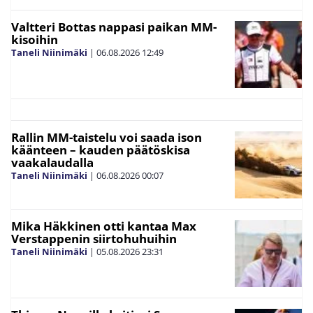
Valtteri Bottas nappasi paikan MM-
kisoihin
Taneli Niinimäki
|
06.08.2026
12:49
Rallin MM-taistelu voi saada ison
käänteen – kauden päätöskisa
vaakalaudalla
Taneli Niinimäki
|
06.08.2026
00:07
Mika Häkkinen otti kantaa Max
Verstappenin siirtohuhuihin
Taneli Niinimäki
|
05.08.2026
23:31