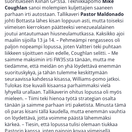
suoritukseen Kiinan GP:ssä. Tekniikkapomo
Mike
Coughlan
sanoi molempien kuljettajien saaneen
parhaan irti autostaan. Tallikaveri
Pastor Maldonado
johti Bottasta lähes kisan loppuun asti, mutta toiseksi
viimeisen kierroksen päätteeksi venezuealalainen
joutui antautumaan hiusneulamutkassa. Kaksikko ajoi
maaliin sijoilla 13 ja 14. – Pehmeämpi rengasseos oli
paljon nopeampi lopussa, joten Valtteri teki puhtaan
liikkeen sijoittuen näin edelle, Coughlan selitti. – Me
saimme maksimin irti FW35:stä tänään, mutta me
tiedämme, että meidän on yhä löydettävä enemmän
suorituskykyä, ja tähän tulemme keskittymään
seuraavissa kahdessa kisassa, Williams-pomo jatkoi.
Tulokas itse kuvaili kisaansa parhaimmaksi vielä
lyhyellä urallaan. Tallikaverin ohitus lopussa oli myös
mieleen. – Tiimi teki hienoa työtä strategian osalta
tänään ja saimme parhaan irti paketista. Minusta tämä
oli paras kisani tällä kaudella, mutta enemmän vauhtia
on löydettävä, jotta voimme päästä lähemmäksi
kärkeä. – Tiesin, että lopussa tulisi olemaan tiukkaa
Pastorin kanssa, joten painoin kovaa viimeisellä