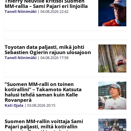
Thierry Neuville kritisoi Suomen
MM-rallia – Sami Pajari eri linjoilla
Taneli Niinimäki
|
04.08.2026
22:42
Toyotan data paljasti, mikä johti
Sebastien Ogierin rajuun ulosajoon
Taneli Niinimäki
|
04.08.2026
17:58
”Suomen MM-ralli on toinen
kotirallini” – Takamoto Katsuta
halusi tehdä saman kuin Kalle
Rovanperä
Kati Ojala
|
03.08.2026
20:15
Suomen MM-rallin voittaja Sami
Pajari paljasti, miltä kotirallin