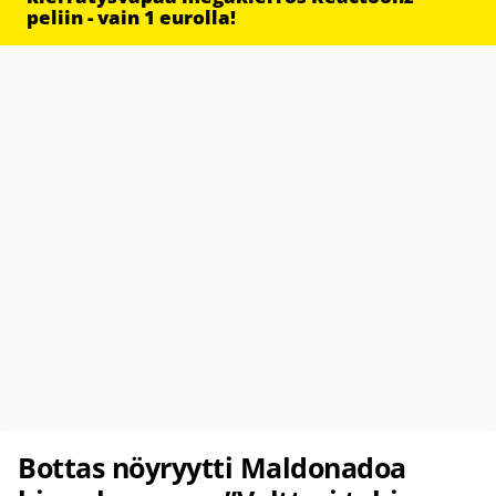
peliin - vain 1 eurolla!
Bottas nöyryytti Maldonadoa