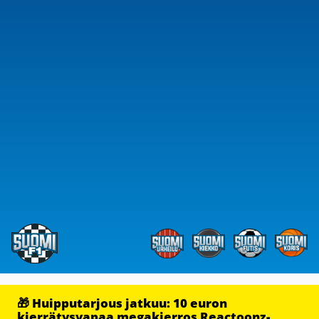
🎁 Huipputarjous jatkuu: 10 euron
kierrätysvapaa megakierros Reactoonz-