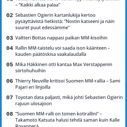
– ”Kaikki alkaa palaa”
Sebastien Ogierin kartanlukija kertoo
pysäyttävistä hetkistä: ”Nostin katseeni ja näin
suuret puut edessämme”
Valtteri Bottas nappasi paikan MM-kisoihin
Rallin MM-taistelu voi saada ison käänteen –
kauden päätöskisa vaakalaudalla
Mika Häkkinen otti kantaa Max Verstappenin
siirtohuhuihin
Thierry Neuville kritisoi Suomen MM-rallia – Sami
Pajari eri linjoilla
Toyotan data paljasti, mikä johti Sebastien Ogierin
rajuun ulosajoon
”Suomen MM-ralli on toinen kotirallini” –
Takamoto Katsuta halusi tehdä saman kuin Kalle
Rovanperä