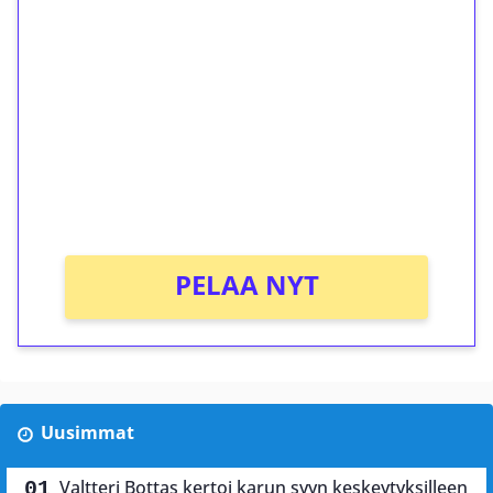
ilmaiskierroksia ilman
kierrätystä!
Talleta 1€
Saat heti 50 ilmaiskierrosta Tuohi 1000 -
peliin (arvo 0,20€ per kierros)!
Ei kierrätysvaatimusta!
PELAA NYT
Uusimmat
Valtteri Bottas kertoi karun syyn keskeytyksilleen