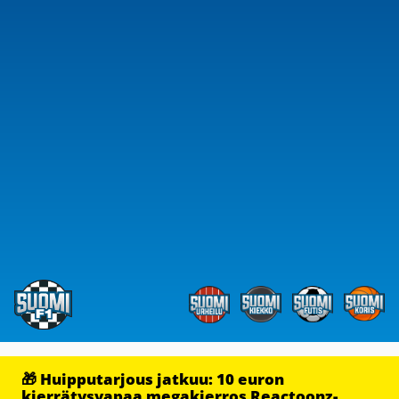
🎁 Huipputarjous jatkuu: 10 euron
kierrätysvapaa megakierros Reactoonz-