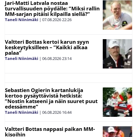
Jari-Matti Latvala nostaa
turvallisuuden pöydälle: ”Miksi rallin
MM-sarjan pitäisi kilpailla siellä?”
Taneli Niinimäki
|
07.08.2026
22:26
Valtteri Bottas kertoi karun syyn
keskeytyksilleen – ”Kaikki alkaa
palaa”
Taneli Niinimäki
|
06.08.2026
23:14
Sebastien Ogierin kartanlukija
kertoo pysäyttävistä hetkistä:
”Nostin katseeni ja näin suuret puut
edessämme”
Taneli Niinimäki
|
06.08.2026
16:44
Valtteri Bottas nappasi paikan MM-
kisoihin