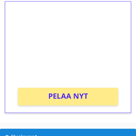
1€ = 10€ arvosta
ilmaiskierroksia ilman
kierrätystä!
Talleta 1€
Saat heti 50 ilmaiskierrosta Tuohi 1000 -
peliin (arvo 0,20€ per kierros)!
Ei kierrätysvaatimusta!
PELAA NYT