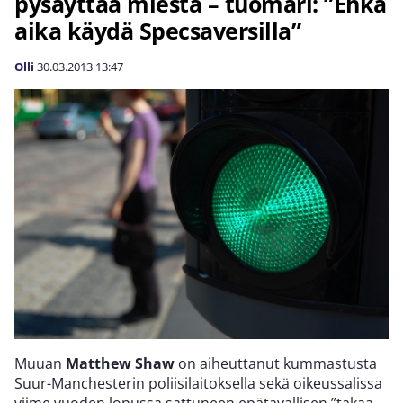
pysäyttää miestä – tuomari: ”Ehkä
aika käydä Specsaversilla”
Olli
30.03.2013
13:47
Muuan
Matthew Shaw
on aiheuttanut kummastusta
Suur-Manchesterin poliisilaitoksella sekä oikeussalissa