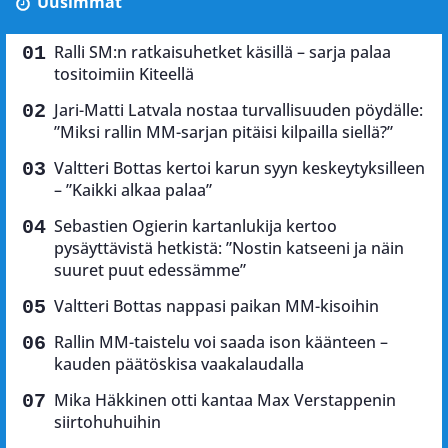
Uusimmat
Ralli SM:n ratkaisuhetket käsillä – sarja palaa
tositoimiin Kiteellä
Jari-Matti Latvala nostaa turvallisuuden pöydälle:
”Miksi rallin MM-sarjan pitäisi kilpailla siellä?”
Valtteri Bottas kertoi karun syyn keskeytyksilleen
– ”Kaikki alkaa palaa”
Sebastien Ogierin kartanlukija kertoo
pysäyttävistä hetkistä: ”Nostin katseeni ja näin
suuret puut edessämme”
Valtteri Bottas nappasi paikan MM-kisoihin
Rallin MM-taistelu voi saada ison käänteen –
kauden päätöskisa vaakalaudalla
Mika Häkkinen otti kantaa Max Verstappenin
siirtohuhuihin