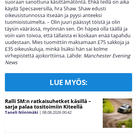
suoraan sanottuna käsittämätöntä. Ehkä teillä on aika
käydä Specsaversilla, hra Shaw. Shaw edusti
oikeusistunnossa itseään ja pyysi anteeksi
tuomioistuimelta. – Olin juuri päässyt töistä ja olin
täysin väärässä, myönnän sen. On häpeä olla täällä ja
voin vain toivoa, että tällaista ei koskaan enää tapahdu
uudestaan. Mies tuomittiin maksamaan £75 sakkoja ja
£35 oikeuskuluja, minkä lisäksi hän sai kolme
virhepistettä ajokorttiinsa. Lähde:
Manchester Evening
News
LUE MYÖS:
Ralli SM:n ratkaisuhetket käsillä –
sarja palaa tositoimiin Kiteellä
Taneli Niinimäki
|
08.08.2026
00:42