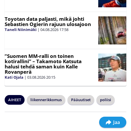
Toyotan data paljasti, mikä johti
Sebastien Ogierin rajuun ulosajoon
Taneli Niinimäki
|
04.08.2026
17:58
”Suomen MM-ralli on toinen
kotirallini” – Takamoto Katsuta
halusi tehdä saman kuin Kalle
Rovanperä
Kati Ojala
|
03.08.2026
20:15
AIHEET
liikennerikkomus
Pääuutiset
poliisi
Jaa