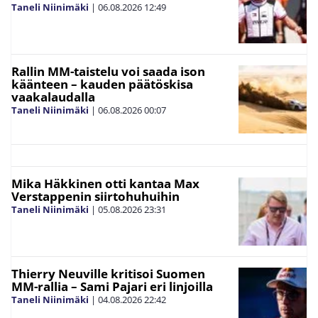
Taneli Niinimäki
|
06.08.2026
12:49
Rallin MM-taistelu voi saada ison
käänteen – kauden päätöskisa
vaakalaudalla
Taneli Niinimäki
|
06.08.2026
00:07
Mika Häkkinen otti kantaa Max
Verstappenin siirtohuhuihin
Taneli Niinimäki
|
05.08.2026
23:31
Thierry Neuville kritisoi Suomen
MM-rallia – Sami Pajari eri linjoilla
Taneli Niinimäki
|
04.08.2026
22:42