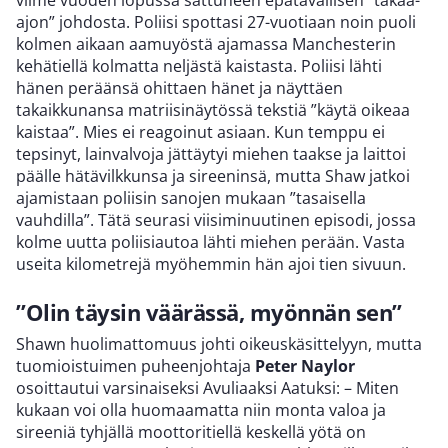
viime vuoden lopussa sattuneen epätavallisen ”takaa-
ajon” johdosta. Poliisi spottasi 27-vuotiaan noin puoli
kolmen aikaan aamuyöstä ajamassa Manchesterin
kehätiellä kolmatta neljästä kaistasta. Poliisi lähti
hänen peräänsä ohittaen hänet ja näyttäen
takaikkunansa matriisinäytössä tekstiä ”käytä oikeaa
kaistaa”. Mies ei reagoinut asiaan. Kun temppu ei
tepsinyt, lainvalvoja jättäytyi miehen taakse ja laittoi
päälle hätävilkkunsa ja sireeninsä, mutta Shaw jatkoi
ajamistaan poliisin sanojen mukaan ”tasaisella
vauhdilla”. Tätä seurasi viisiminuutinen episodi, jossa
kolme uutta poliisiautoa lähti miehen perään. Vasta
useita kilometrejä myöhemmin hän ajoi tien sivuun.
”Olin täysin väärässä, myönnän sen”
Shawn huolimattomuus johti oikeuskäsittelyyn, mutta
tuomioistuimen puheenjohtaja
Peter Naylor
osoittautui varsinaiseksi Avuliaaksi Aatuksi: – Miten
kukaan voi olla huomaamatta niin monta valoa ja
sireeniä tyhjällä moottoritiellä keskellä yötä on