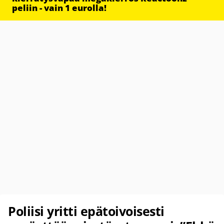
peliin - vain 1 eurolla!
Poliisi yritti epätoivoisesti