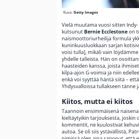
Kuva:
Getty Images
Vielä muutama vuosi sitten Indy-
kutsunut
Bernie Ecclestone
on t
naismoottoriurheilija formula ykk
kuninkuusluokkaan sarjan kotisivull
voisi tulla], mikäli vain löydämme 
yhdelle talleista. Hän on osoitt
haasteiden kanssa, joista ihmiset
kilpa-ajon G-voimia ja niin edell
enkä voi syyttää häntä siitä – e
Yhdysvalloissa tullakseen tänne 
Kiitos, mutta ei kiitos
Taannoin ensimmäisenä naisena 
kieltäytyikin tarjouksesta, joskin 
kommentit, ne kuulostivat kehuvilt
autoa. Se oli siis ystävällistä, Pat
nimissä olen aina sanonut, että el