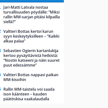
Jari-Matti Latvala nostaa
turvallisuuden pöydälle: ”Miksi
rallin MM-sarjan pitäisi kilpailla
siellä?”
Valtteri Bottas kertoi karun
syyn keskeytyksilleen – ”Kaikki
alkaa palaa”
Sebastien Ogierin kartanlukija
kertoo pysäyttävistä hetkistä:
”Nostin katseeni ja näin suuret
puut edessämme”
Valtteri Bottas nappasi paikan
MM-kisoihin
Rallin MM-taistelu voi saada
ison käänteen – kauden
päätöskisa vaakalaudalla