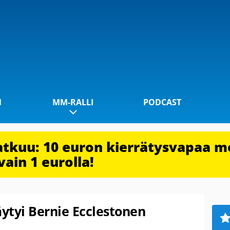
1
MM-RALLI
PODCAST
jatkuu: 10 euron kierrätysvapaa m
vain 1 eurolla!
äytyi Bernie Ecclestonen