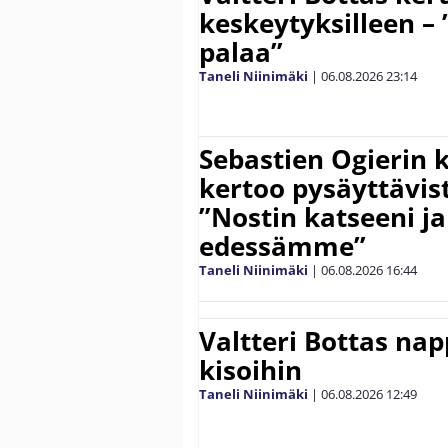
keskeytyksilleen – 
palaa”
Taneli Niinimäki
|
06.08.2026
23:14
Sebastien Ogierin 
kertoo pysäyttävist
”Nostin katseeni j
edessämme”
Taneli Niinimäki
|
06.08.2026
16:44
Valtteri Bottas na
kisoihin
Taneli Niinimäki
|
06.08.2026
12:49