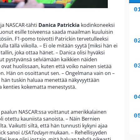
 ja NASCAR-tähti
Danica Patrickia
kodinkoneeksi
uonut esille toiveensa saada maailman kuuluisin
ösiin. F1-pomo toivotti Patrickin tervetulleeksi
a tällä viikolla. – Ei ole mitään syytä [miksi hän ei
tallin, joka ottaa hänet. – Danica olisi hyväksi
anut pystyvänsä selviämään kaikkien näiden
 ovat huolissaan, kuten että voiko nainen sietää
een. Hän on osoittanut sen. – Ongelmana vain on –
ttä hän tuskin haluaa menettää näkyvyyttään
ja kenties kokematta menestystä.
paalun NASCAR:ssa voittanut amerikkalainen
oli otettu kauniista sanoista. – Näin Bernien
a. Vaikutti siltä, että hän tunnusti kykyni ajaa
rick sanoi
USATodayn
mukaan. – Rehellisyyden
lei kyse olisi jostain, mitä haluan tehdä oikeasti,