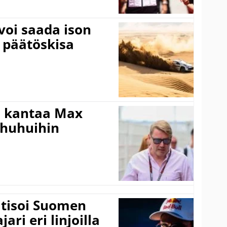
voi saada ison
 päätöskisa
i kantaa Max
ohuhuihin
itisoi Suomen
ari eri linjoilla