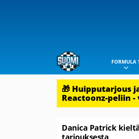
FORMULA 
🎁 Huipputarjous 
Reactoonz-peliin - 
Danica Patrick kielt
tarjouksesta