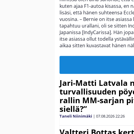
kuten ajaa F1-autoa kisassa, en nä
lisäsi, että hänen suhteensa Ecc
vuosina. – Bernie on itse asiassa 
tapahtuu urallani, oli se sitten I
Japanissa [IndyCarissa]. Hän jop
itse asiassa ollut todella ystävä
aikaa sitten kuvastavat hänen n
Jari-Matti Latvala 
turvallisuuden pöyd
rallin MM-sarjan pit
siellä?”
Taneli Niinimäki
|
07.08.2026
22:26
Valtteri Bottas ker