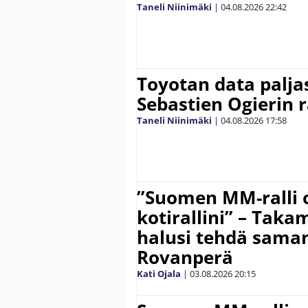
Taneli Niinimäki
|
04.08.2026
22:42
Toyotan data paljas
Sebastien Ogierin 
Taneli Niinimäki
|
04.08.2026
17:58
”Suomen MM-ralli 
kotirallini” – Tak
halusi tehdä saman
Rovanperä
Kati Ojala
|
03.08.2026
20:15