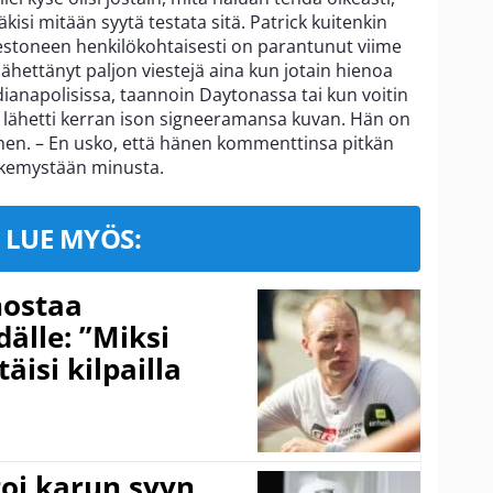
kisi mitään syytä testata sitä. Patrick kuitenkin
lestoneen henkilökohtaisesti on parantunut viime
lähettänyt paljon viestejä aina kun jotain hienoa
ndianapolisissa, taannoin Daytonassa tai kun voitin
a lähetti kerran ison signeeramansa kuvan. Hän on
llinen. – En usko, että hänen kommenttinsa pitkän
äkemystään minusta.
LUE MYÖS:
nostaa
älle: ”Miksi
äisi kilpailla
toi karun syyn