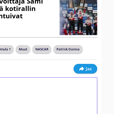
voittaja Sami
ä kotirallin
ntuivat
mula 1
Muut
NASCAR
Patrick Danica
Jaa
ilmaiskierroksia ilman