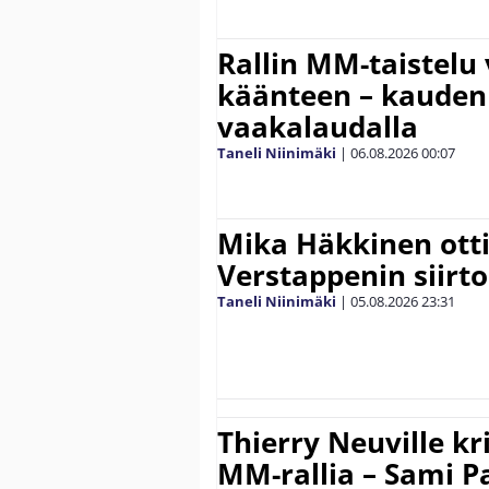
Rallin MM-taistelu 
käänteen – kauden
vaakalaudalla
Taneli Niinimäki
|
06.08.2026
00:07
Mika Häkkinen ott
Verstappenin siirt
Taneli Niinimäki
|
05.08.2026
23:31
Thierry Neuville kr
MM-rallia – Sami Paj