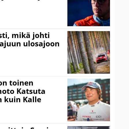
ti, mikä johti
rajuun ulosajoon
on toinen
amoto Katsuta
 kuin Kalle