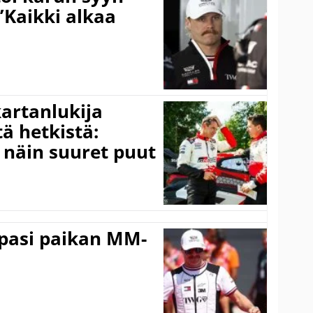
”Kaikki alkaa
kartanlukija
ä hetkistä:
a näin suuret puut
ppasi paikan MM-