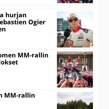
a hurjan
ebastien Ogier
en
uomen MM-rallin
lokset
n MM-rallin