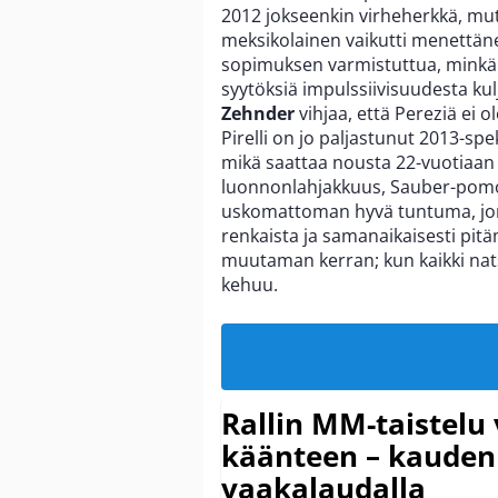
2012 jokseenkin virheherkkä, mutt
meksikolainen vaikutti menettän
sopimuksen varmistuttua, minkä 
syytöksiä impulssiivisuudesta k
Zehnder
vihjaa, että Pereziä ei o
Pirelli on jo paljastunut 2013-sp
mikä saattaa nousta 22-vuotiaan
luonnonlahjakkuus, Sauber-po
uskomattoman hyvä tuntuma, jonk
renkaista ja samanaikaisesti pi
muutaman kerran; kun kaikki na
kehuu.
Rallin MM-taistelu 
käänteen – kauden
vaakalaudalla