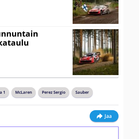
Sunnuntain
ikataulu
a 1
McLaren
Perez Sergio
Sauber
Jaa
ilmaiskierroksia ilman