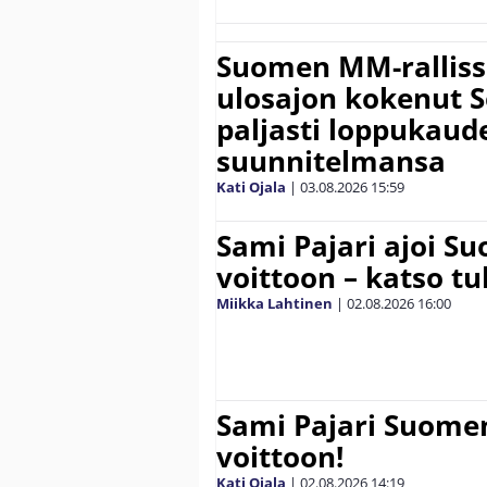
Suomen MM-ralliss
ulosajon kokenut S
paljasti loppukaud
suunnitelmansa
Kati Ojala
|
03.08.2026
15:59
Sami Pajari ajoi S
voittoon – katso tu
Miikka Lahtinen
|
02.08.2026
16:00
Sami Pajari Suome
voittoon!
Kati Ojala
|
02.08.2026
14:19