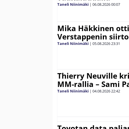
Taneli Niinimäki
|
06.08.2026
00:07
Mika Häkkinen ott
Verstappenin siirt
Taneli Niinimäki
|
05.08.2026
23:31
Thierry Neuville kr
MM-rallia – Sami Paj
Taneli Niinimäki
|
04.08.2026
22:42
Toyotan data paljas