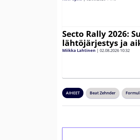
Secto Rally 2026: 
lähtöjärjestys ja a
Miikka Lahtinen
|
02.08.2026
10:32
AIHEET
Beat Zehnder
Formul
1€ = 10€ arvosta 