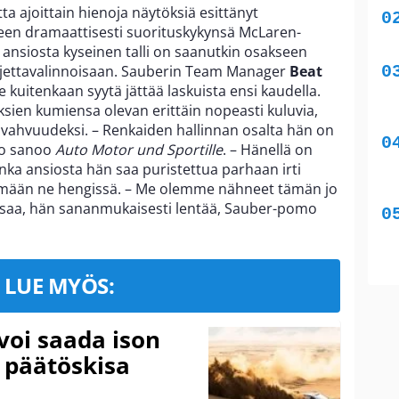
a ajoittain hienoja näytöksiä esittänyt
een dramaattisesti suorituskykynsä McLaren-
ansiosta kyseinen talli on saanutkin osakseen
uljettavalinnoisaan. Sauberin Team Manager
Beat
le kuitenkaan syytä jättää laskuista ensi kaudella.
eksien kumiensa olevan erittäin nopeasti kuluvia,
 vahvuudeksi. – Renkaiden hallinnan osalta hän on
mo sanoo
Auto Motor und Sportille
. – Hänellä on
a ansiosta hän saa puristettua parhaan irti
tämään ne hengissä. – Me olemme nähneet tämän jo
tsaa, hän sananmukaisesti lentää, Sauber-pomo
LUE MYÖS:
voi saada ison
 päätöskisa