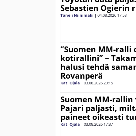
Sebastien Ogierin 
Taneli Niinimäki
|
04.08.2026
17:58
”Suomen MM-ralli 
kotirallini” – Tak
halusi tehdä saman
Rovanperä
Kati Ojala
|
03.08.2026
20:15
Suomen MM-rallin 
Pajari paljasti, milt
paineet oikeasti tu
Kati Ojala
|
03.08.2026
17:37