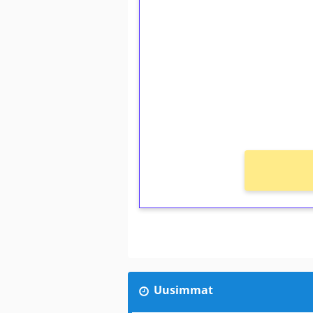
kierrätystä!
Talleta 1€
Saat heti 50 ilmaiskierr
kierros)!
Ei kierrätysvaatimusta!
Uusimmat