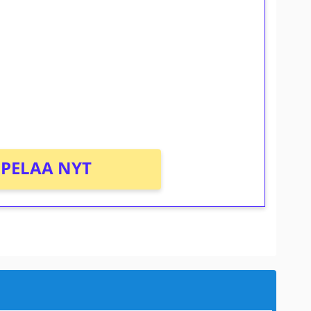
osta Tuohi 1000 -peliin (arvo 0,20€ per
PELAA NYT