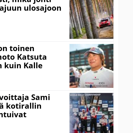
rajuun ulosajoon
on toinen
amoto Katsuta
 kuin Kalle
voittaja Sami
ä kotirallin
ntuivat