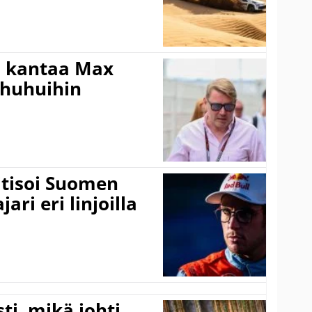
i kantaa Max
ohuhuihin
itisoi Suomen
ari eri linjoilla
ti, mikä johti