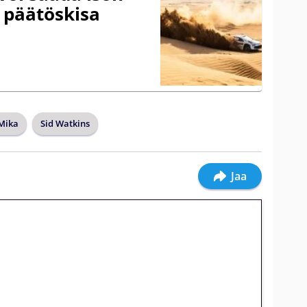
 päätöskisa
Mika
Sid Watkins
Jaa
jatkuu: 10 euron
gakierros Reactoonz-peliin