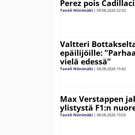
Perez pois Cadillaci
Taneli Niinimäki
|
09.08.2026
22:53
Valtteri Bottakselt
epäilijöille: ”Parha
vielä edessä”
Taneli Niinimäki
|
08.08.2026
15:42
Max Verstappen ja
ylistystä F1:n nuore
Taneli Niinimäki
|
08.08.2026
15:03