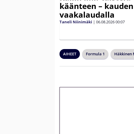
käänteen – kauden
vaakalaudalla
Taneli Niinimäki
|
06.08.2026
00:07
AIHEET
Formula 1
Häkkinen 
🎁 Huipputarjous 
kierrätysvapaa me
– vain 1 eurolla!
Peli: Reactoonz