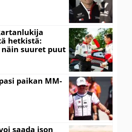
kartanlukija
ä hetkistä:
a näin suuret puut
ppasi paikan MM-
voi saada ison