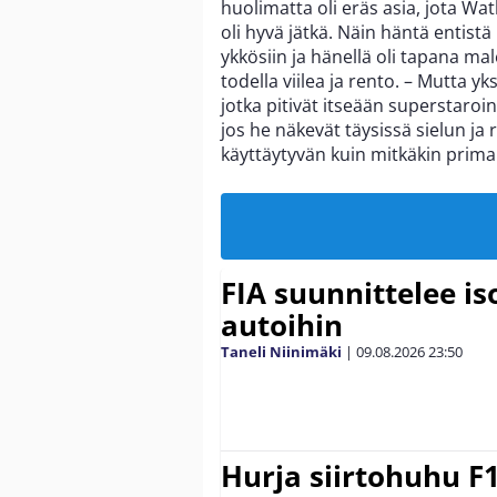
huolimatta oli eräs asia, jota Wa
oli hyvä jätkä. Näin häntä entis
ykkösiin ja hänellä oli tapana mal
todella viilea ja rento. – Mutta yks
jotka pitivät itseään superstaroin
jos he näkevät täysissä sielun ja
käyttäytyvän kuin mitkäkin prima d
FIA suunnittelee i
autoihin
Taneli Niinimäki
|
09.08.2026
23:50
Hurja siirtohuhu F1