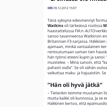
Olli
09.12.2012
15:07
Tänä syksynä edesmennyt formula
Watkins
oli tärkeässä roolissa
M
haastattelussa FIA:n
AUTO
-verkk
sanoo tavanneensa Watkinsin ens
Britannian F3-sarjassa. Häkkisen
ajamaan, minkä vantaalainen ker
rentoutumaan saman tien hauskalla
hän työnsi eteeni kupin ja sanoi:
muistelee. – Minä sanoin, että ”ka
pahasti vialla”. Se oli vähän outo
vaikuttaa maku- ja hajuaistiin. Se o
”Hän oli hyvä jätkä”
– Tietenkin teimme muutaman lisää 
mutta kaikki oli kunnossa. Ja s
Häkkinen kertoo, että epämuodol