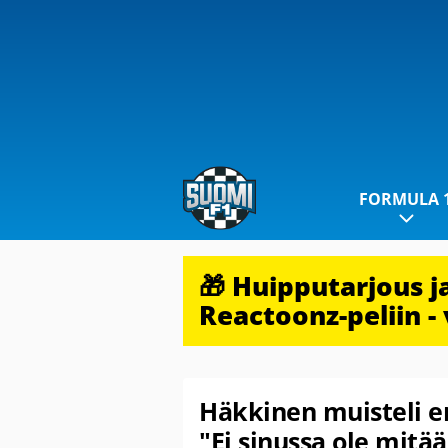
FORMULA 
🎁 Huipputarjous 
Reactoonz-peliin - 
Häkkinen muisteli e
"Ei sinussa ole mitää