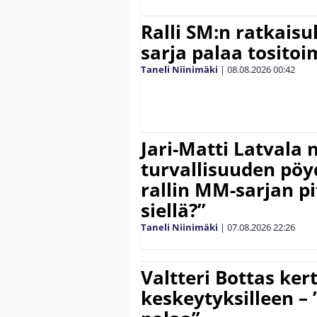
Ralli SM:n ratkaisu
sarja palaa tositoim
Taneli Niinimäki
|
08.08.2026
00:42
Jari-Matti Latvala 
turvallisuuden pöyd
rallin MM-sarjan pit
siellä?”
Taneli Niinimäki
|
07.08.2026
22:26
Valtteri Bottas ker
keskeytyksilleen – 