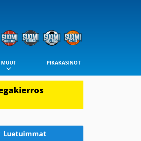
MUUT
PIKAKASINOT
egakierros
Luetuimmat