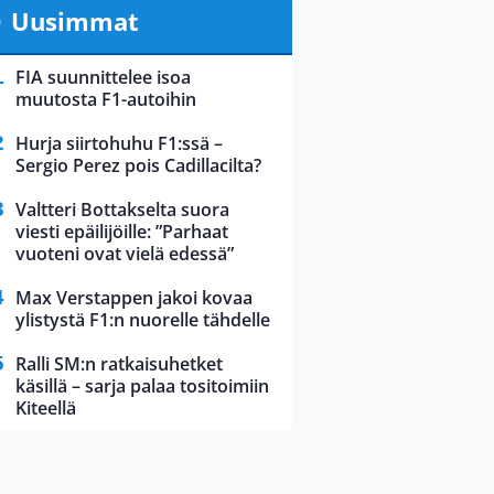
Uusimmat
FIA suunnittelee isoa
muutosta F1-autoihin
Hurja siirtohuhu F1:ssä –
Sergio Perez pois Cadillacilta?
Valtteri Bottakselta suora
viesti epäilijöille: ”Parhaat
vuoteni ovat vielä edessä”
Max Verstappen jakoi kovaa
ylistystä F1:n nuorelle tähdelle
Ralli SM:n ratkaisuhetket
käsillä – sarja palaa tositoimiin
Kiteellä