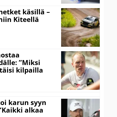
hetket käsillä –
iin Kiteellä
nostaa
älle: ”Miksi
äisi kilpailla
toi karun syyn
”Kaikki alkaa