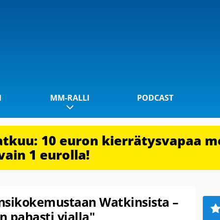
1
MM-RALLI
PODCAST
jatkuu: 10 euron kierrätysvapaa m
vain 1 eurolla!
nsikokemustaan Watkinsista –
n pahasti vialla"