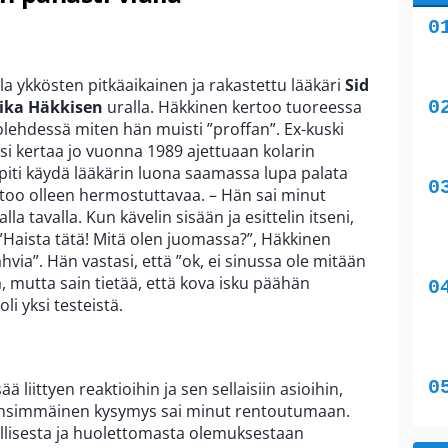
 ykkösten pitkäaikainen ja rakastettu lääkäri
Sid
ika Häkkisen
uralla. Häkkinen kertoo tuoreessa
olehdessä miten hän muisti ”proffan”. Ex-kuski
i kertaa jo vuonna 1989 ajettuaan kolarin
 piti käydä lääkärin luona saamassa lupa palata
too olleen hermostuttavaa. – Hän sai minut
 tavalla. Kun kävelin sisään ja esittelin itseni,
 ”Haista tätä! Mitä olen juomassa?”, Häkkinen
hvia”. Hän vastasi, että ”ok, ei sinussa ole mitään
a, mutta sain tietää, että kova isku päähän
li yksi testeistä.
liittyen reaktioihin ja sen sellaisiin asioihin,
e ensimmäinen kysymys sai minut rentoutumaan.
lisesta ja huolettomasta olemuksestaan