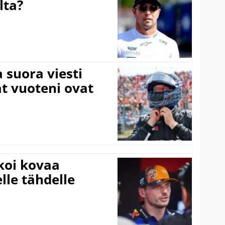
lta?
a suora viesti
at vuoteni ovat
koi kovaa
lle tähdelle