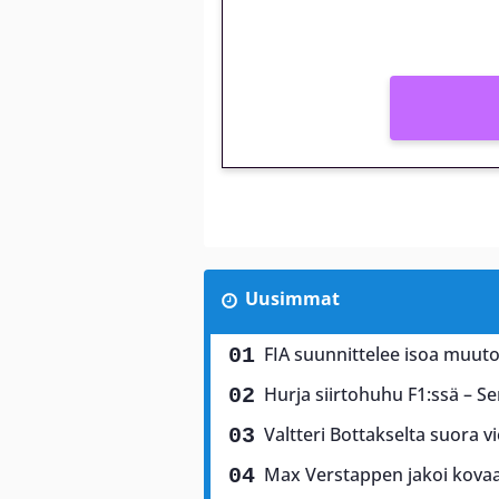
Vain uusille asiakkaille!
Uusimmat
FIA suunnittelee isoa muuto
Hurja siirtohuhu F1:ssä – Ser
Valtteri Bottakselta suora vi
Max Verstappen jakoi kovaa 