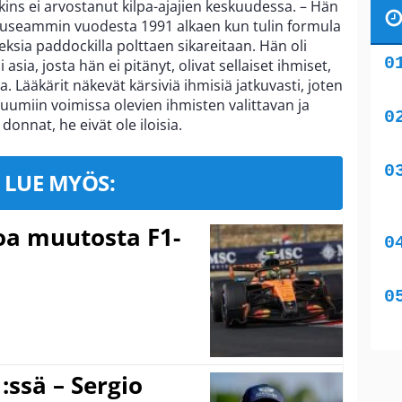
tkins ei arvostanut kilpa-ajajien keskuudessa. – Hän
tä useammin vuodesta 1991 alkaen kun tulin formula
eksia paddockilla polttaen sikareitaan. Hän oli
i asia, josta hän ei pitänyt, olivat sellaiset ihmiset,
a. Lääkärit näkevät kärsiviä ihmisiä jatkuvasti, joten
 ruumiin voimissa olevien ihmisten valittavan ja
onnat, he eivät ole iloisia.
LUE MYÖS:
soa muutosta F1-
:ssä – Sergio