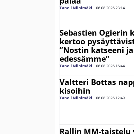
palaa”
Taneli Niinimäki
|
06.08.2026
23:14
Sebastien Ogierin 
kertoo pysäyttävist
”Nostin katseeni j
edessämme”
Taneli Niinimäki
|
06.08.2026
16:44
Valtteri Bottas na
kisoihin
Taneli Niinimäki
|
06.08.2026
12:49
Rallin MM-taistelu 