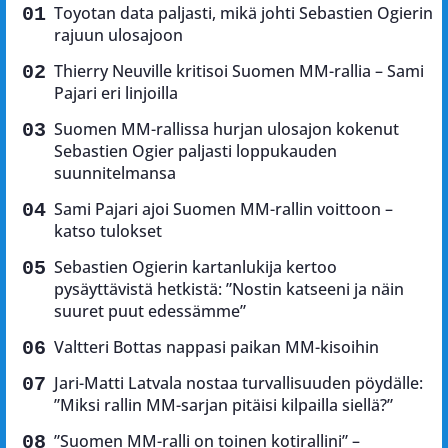
Toyotan data paljasti, mikä johti Sebastien Ogierin
rajuun ulosajoon
Thierry Neuville kritisoi Suomen MM-rallia – Sami
Pajari eri linjoilla
Suomen MM-rallissa hurjan ulosajon kokenut
Sebastien Ogier paljasti loppukauden
suunnitelmansa
Sami Pajari ajoi Suomen MM-rallin voittoon –
katso tulokset
Sebastien Ogierin kartanlukija kertoo
pysäyttävistä hetkistä: ”Nostin katseeni ja näin
suuret puut edessämme”
Valtteri Bottas nappasi paikan MM-kisoihin
Jari-Matti Latvala nostaa turvallisuuden pöydälle:
”Miksi rallin MM-sarjan pitäisi kilpailla siellä?”
”Suomen MM-ralli on toinen kotirallini” –