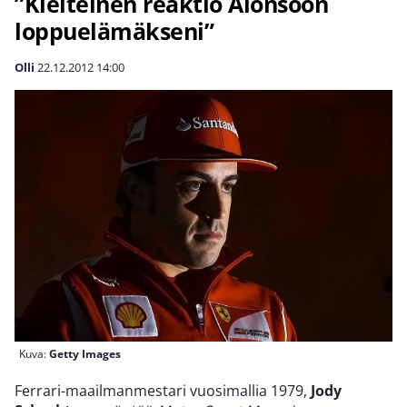
”Kielteinen reaktio Alonsoon
loppuelämäkseni”
Olli
22.12.2012
14:00
Kuva:
Getty Images
Ferrari-maailmanmestari vuosimallia 1979,
Jody