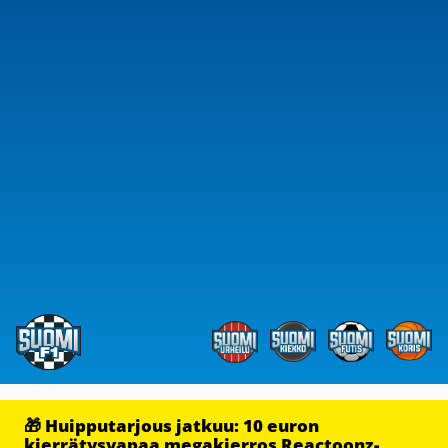
🎁 Huipputarjous jatkuu: 10 euron
kierrätysvapaa megakierros Reactoonz-