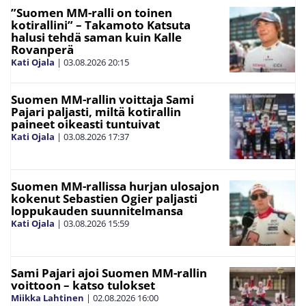
”Suomen MM-ralli on toinen
kotirallini” – Takamoto Katsuta
halusi tehdä saman kuin Kalle
Rovanperä
Kati Ojala
|
03.08.2026
20:15
Suomen MM-rallin voittaja Sami
Pajari paljasti, miltä kotirallin
paineet oikeasti tuntuivat
Kati Ojala
|
03.08.2026
17:37
Suomen MM-rallissa hurjan ulosajon
kokenut Sebastien Ogier paljasti
loppukauden suunnitelmansa
Kati Ojala
|
03.08.2026
15:59
Sami Pajari ajoi Suomen MM-rallin
voittoon – katso tulokset
Miikka Lahtinen
|
02.08.2026
16:00