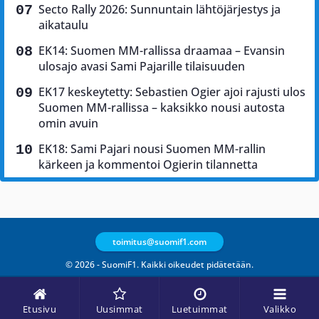
Secto Rally 2026: Sunnuntain lähtöjärjestys ja
aikataulu
EK14: Suomen MM-rallissa draamaa – Evansin
ulosajo avasi Sami Pajarille tilaisuuden
EK17 keskeytetty: Sebastien Ogier ajoi rajusti ulos
Suomen MM-rallissa – kaksikko nousi autosta
omin avuin
EK18: Sami Pajari nousi Suomen MM-rallin
kärkeen ja kommentoi Ogierin tilannetta
toimitus@suomif1.com
© 2026 - SuomiF1. Kaikki oikeudet pidätetään.
Etusivu
Uusimmat
Luetuimmat
Valikko