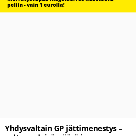
peliin - vain 1 eurolla!
Yhdysvaltain GP jättimenestys –