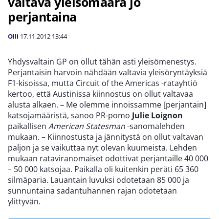
valtava yleisömäärä jo
perjantaina
Olli
17.11.2012
13:44
Yhdysvaltain GP on ollut tähän asti yleisömenestys.
Perjantaisin harvoin nähdään valtavia yleisöryntäyksiä
F1-kisoissa, mutta Circuit of the Americas -ratayhtiö
kertoo, että Austinissa kiinnostus on ollut valtavaa
alusta alkaen. – Me olemme innoissamme [perjantain]
katsojamääristä, sanoo PR-pomo
Julie Loignon
paikallisen
American Statesman
-sanomalehden
mukaan. – Kiinnostusta ja jännitystä on ollut valtavan
paljon ja se vaikuttaa nyt olevan kuumeista. Lehden
mukaan rataviranomaiset odottivat perjantaille 40 000
– 50 000 katsojaa. Paikalla oli kuitenkin peräti 65 360
silmäparia. Lauantain luvuksi odotetaan 85 000 ja
sunnuntaina sadantuhannen rajan odotetaan
ylittyvän.