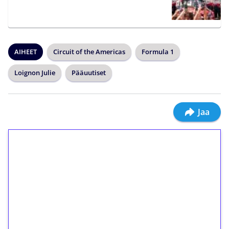
AIHEET
Circuit of the Americas
Formula 1
Loignon Julie
Pääuutiset
Jaa
1€ = 10€ arvosta
ilmaiskierroksia ilman
kierrätystä!
Talleta 1€
Saat heti 50 ilmaiskierrosta Tuohi 1000 -