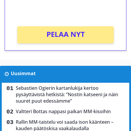
peliin (arvo 0,20€ per kierros)!
Ei kierrätysvaatimusta!
PELAA NYT
Uusimmat
Sebastien Ogierin kartanlukija kertoo
pysäyttävistä hetkistä: ”Nostin katseeni ja näin
suuret puut edessämme”
Valtteri Bottas nappasi paikan MM-kisoihin
Rallin MM-taistelu voi saada ison käänteen –
kauden päätöskisa vaakalaudalla