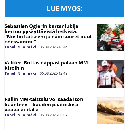
LUE MYÖS:
Sebastien Ogierin kartanlukija
kertoo pysäyttävistä hetkistä:
”Nostin katseeni ja näin suuret puut
edessämme”
Taneli Niinimäki
|
06.08.2026
16:44
Valtteri Bottas nappasi paikan MM-
kisoihin
Taneli Niinimäki
|
06.08.2026
12:49
Rallin MM-taistelu voi saada ison
käänteen – kauden päätöskisa
vaakalaudalla
Taneli Niinimäki
|
06.08.2026
00:07