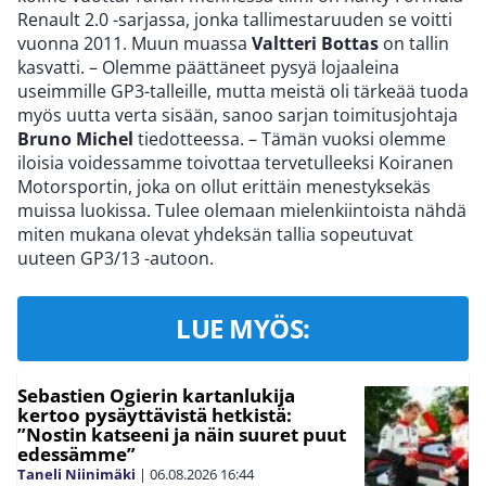
Renault 2.0 -sarjassa, jonka tallimestaruuden se voitti
vuonna 2011. Muun muassa
Valtteri Bottas
on tallin
kasvatti. – Olemme päättäneet pysyä lojaaleina
useimmille GP3-talleille, mutta meistä oli tärkeää tuoda
myös uutta verta sisään, sanoo sarjan toimitusjohtaja
Bruno Michel
tiedotteessa. – Tämän vuoksi olemme
iloisia voidessamme toivottaa tervetulleeksi Koiranen
Motorsportin, joka on ollut erittäin menestyksekäs
muissa luokissa. Tulee olemaan mielenkiintoista nähdä
miten mukana olevat yhdeksän tallia sopeutuvat
uuteen GP3/13 -autoon.
LUE MYÖS:
Sebastien Ogierin kartanlukija
kertoo pysäyttävistä hetkistä:
”Nostin katseeni ja näin suuret puut
edessämme”
Taneli Niinimäki
|
06.08.2026
16:44