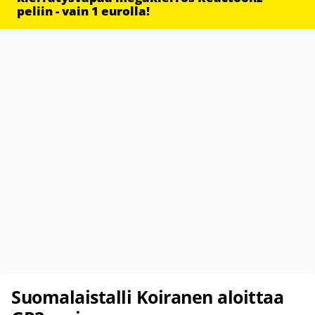
peliin - vain 1 eurolla!
Suomalaistalli Koiranen aloittaa