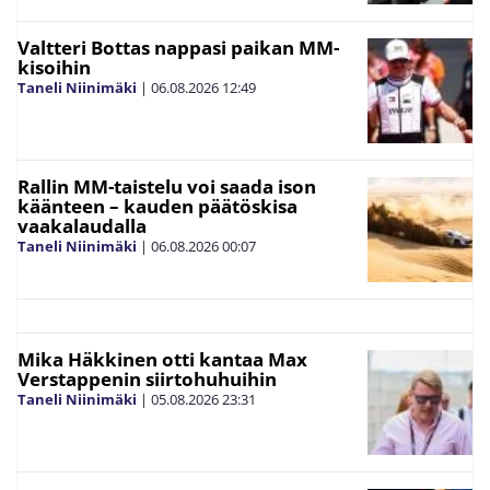
Valtteri Bottas nappasi paikan MM-
kisoihin
Taneli Niinimäki
|
06.08.2026
12:49
Rallin MM-taistelu voi saada ison
käänteen – kauden päätöskisa
vaakalaudalla
Taneli Niinimäki
|
06.08.2026
00:07
Mika Häkkinen otti kantaa Max
Verstappenin siirtohuhuihin
Taneli Niinimäki
|
05.08.2026
23:31