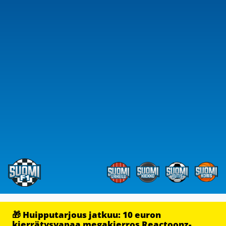
🎁 Huipputarjous jatkuu: 10 euron
kierrätysvapaa megakierros Reactoonz-