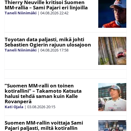
Thierry Neuville kritisoi Suomen
MM-rallia – Sami Pajari eri linjoilla
Taneli Niinimäki
|
04.08.2026
22:42
Toyotan data paljasti, mikä johti
Sebastien Ogierin rajuun ulosajoon
Taneli Niinimäki
|
04.08.2026
17:58
”Suomen MM-ralli on toinen
kotirallini” – Takamoto Katsuta
halusi tehdä saman kuin Kalle
Rovanperä
Kati Ojala
|
03.08.2026
20:15
Suomen MM-rallin voittaja Sami
Pajari paljasti, miltä kotirallin