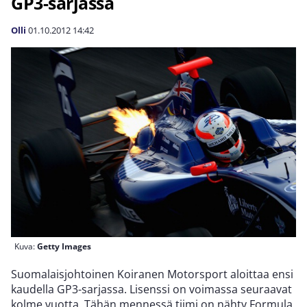
GP3-sarjassa
Olli
01.10.2012
14:42
Kuva:
Getty Images
Suomalaisjohtoinen Koiranen Motorsport aloittaa ensi
kaudella GP3-sarjassa. Lisenssi on voimassa seuraavat
kolme vuotta. Tähän mennessä tiimi on nähty Formula