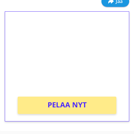
Jaa
1€ = 10€ arvosta
ilmaiskierroksia ilman
kierrätystä!
Talleta 1€
Saat heti 50 ilmaiskierrosta Tuohi 1000 -
peliin (arvo 0,20€ per kierros)!
Ei kierrätysvaatimusta!
PELAA NYT