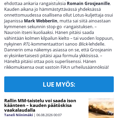
ehdottaa ankaria rangaistuksia
Romain Grosjeanille
.
Kauden aikana jo hämmästyttävässä yhdeksässä
onnettomuudessa osallisena ollut Lotus-kuljettaja osui
Japanissa
Mark Webberiin
, mutta sai siitä ainoastaan
kymmenen sekunnin stop-go -rangaistuksen. –
Nauroin itseni kuoliaaksi. Hänen pitäisi saada
vähintään kolmen kilpailun kielto – tai vuoden loppuun,
nykyinen
RTL
-kommentaattori sanoo
Blick
-lehdelle.
Dannerin oma näkemys asiassa on se, että Grosjeanin
ei yksinkertaisesti pitäisi ajaa formula ykkösissä. –
Häneltä pitäisi ottaa pois superlisenssi. Hänen
rikkomuksensa ovat vastoin FIA:n urheilusäännöksiä!
LUE MYÖS:
Rallin MM-taistelu voi saada ison
käänteen – kauden päätöskisa
vaakalaudalla
Taneli Niinimäki
|
06.08.2026
00:07