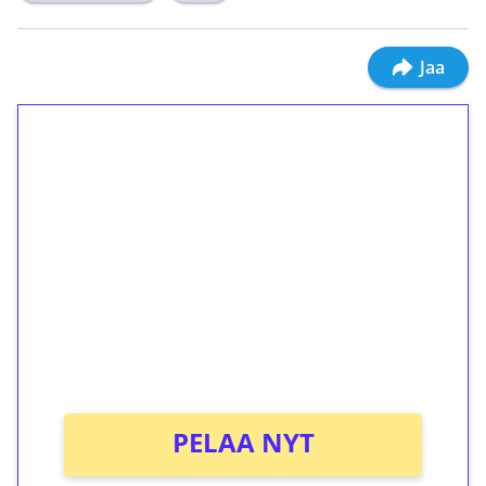
Jaa
1€ = 10€ arvosta
ilmaiskierroksia ilman
kierrätystä!
Talleta 1€
Saat heti 50 ilmaiskierrosta Tuohi 1000 -
peliin (arvo 0,20€ per kierros)!
Ei kierrätysvaatimusta!
PELAA NYT