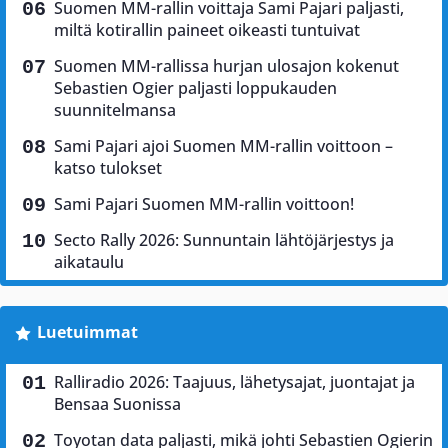
Suomen MM-rallin voittaja Sami Pajari paljasti,
miltä kotirallin paineet oikeasti tuntuivat
Suomen MM-rallissa hurjan ulosajon kokenut
Sebastien Ogier paljasti loppukauden
suunnitelmansa
Sami Pajari ajoi Suomen MM-rallin voittoon –
katso tulokset
Sami Pajari Suomen MM-rallin voittoon!
Secto Rally 2026: Sunnuntain lähtöjärjestys ja
aikataulu
Luetuimmat
Ralliradio 2026: Taajuus, lähetysajat, juontajat ja
Bensaa Suonissa
Toyotan data paljasti, mikä johti Sebastien Ogierin