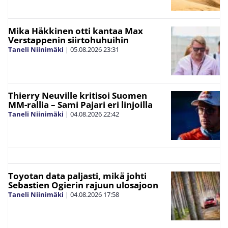
Mika Häkkinen otti kantaa Max
Verstappenin siirtohuhuihin
Taneli Niinimäki
|
05.08.2026
23:31
Thierry Neuville kritisoi Suomen
MM-rallia – Sami Pajari eri linjoilla
Taneli Niinimäki
|
04.08.2026
22:42
Toyotan data paljasti, mikä johti
Sebastien Ogierin rajuun ulosajoon
Taneli Niinimäki
|
04.08.2026
17:58