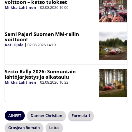
voittoon – katso tulokset
Miikka Lahtinen
|
02.08.2026
16:00
Sami Pajari Suomen MM-rallin
voittoon!
Kati Ojala
|
02.08.2026
14:19
Secto Rally 2026: Sunnuntain
lähtöjärjestys ja aikataulu
Miikka Lahtinen
|
02.08.2026
10:32
AIHEET
Danner Christian
Formula 1
Grosjean Romain
Lotus