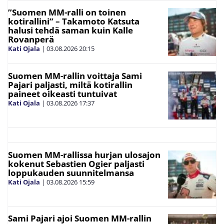
”Suomen MM-ralli on toinen
kotirallini” – Takamoto Katsuta
halusi tehdä saman kuin Kalle
Rovanperä
Kati Ojala
|
03.08.2026
20:15
Suomen MM-rallin voittaja Sami
Pajari paljasti, miltä kotirallin
paineet oikeasti tuntuivat
Kati Ojala
|
03.08.2026
17:37
Suomen MM-rallissa hurjan ulosajon
kokenut Sebastien Ogier paljasti
loppukauden suunnitelmansa
Kati Ojala
|
03.08.2026
15:59
Sami Pajari ajoi Suomen MM-rallin