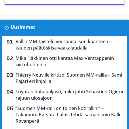
Uusimmat
Rallin MM-taistelu voi saada ison käänteen –
kauden päätöskisa vaakalaudalla
Mika Häkkinen otti kantaa Max Verstappenin
siirtohuhuihin
Thierry Neuville kritisoi Suomen MM-rallia – Sami
Pajari eri linjoilla
Toyotan data paljasti, mikä johti Sebastien Ogierin
rajuun ulosajoon
”Suomen MM-ralli on toinen kotirallini” –
Takamoto Katsuta halusi tehdä saman kuin Kalle
Rovanperä