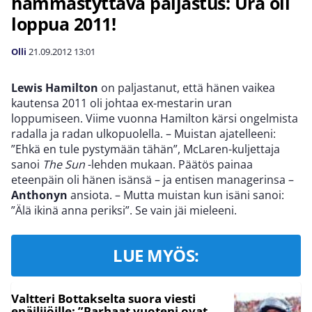
hämmästyttävä paljastus: Ura oli
loppua 2011!
Olli
21.09.2012
13:01
Lewis Hamilton
on paljastanut, että hänen vaikea
kautensa 2011 oli johtaa ex-mestarin uran
loppumiseen. Viime vuonna Hamilton kärsi ongelmista
radalla ja radan ulkopuolella. – Muistan ajatelleeni:
”Ehkä en tule pystymään tähän”, McLaren-kuljettaja
sanoi
The Sun
-lehden mukaan. Päätös painaa
eteenpäin oli hänen isänsä – ja entisen managerinsa –
Anthonyn
ansiota. – Mutta muistan kun isäni sanoi:
”Älä ikinä anna periksi”. Se vain jäi mieleeni.
LUE MYÖS:
Valtteri Bottakselta suora viesti
epäilijöille: ”Parhaat vuoteni ovat