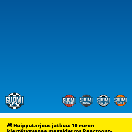
🎁 Huipputarjous jatkuu: 10 euron
kierrätysvapaa megakierros Reactoonz-