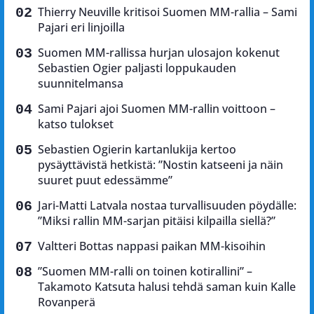
Thierry Neuville kritisoi Suomen MM-rallia – Sami
Pajari eri linjoilla
Suomen MM-rallissa hurjan ulosajon kokenut
Sebastien Ogier paljasti loppukauden
suunnitelmansa
Sami Pajari ajoi Suomen MM-rallin voittoon –
katso tulokset
Sebastien Ogierin kartanlukija kertoo
pysäyttävistä hetkistä: ”Nostin katseeni ja näin
suuret puut edessämme”
Jari-Matti Latvala nostaa turvallisuuden pöydälle:
”Miksi rallin MM-sarjan pitäisi kilpailla siellä?”
Valtteri Bottas nappasi paikan MM-kisoihin
”Suomen MM-ralli on toinen kotirallini” –
Takamoto Katsuta halusi tehdä saman kuin Kalle
Rovanperä