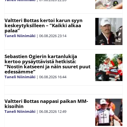
Valtteri Bottas kertoi karun syyn
keskeytyksilleen – ”Kaikki alkaa
palaa”
Taneli Niinimäki
|
06.08.2026
23:14
Sebastien Ogierin kartanlukija
kertoo pysäyttävistä hetkistä:
”Nostin katseeni ja näin suuret puut
edessämme”
Taneli Niinimäki
|
06.08.2026
16:44
Valtteri Bottas nappasi paikan MM-
kisoihin
Taneli Niinimäki
|
06.08.2026
12:49