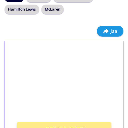
Hamilton Lewis
McLaren
Jaa
1€ = 10€ arvosta
ilmaiskierroksia ilman
kierrätystä!
Talleta 1€
Saat heti 50 ilmaiskierrosta Tuohi 1000 -
peliin (arvo 0,20€ per kierros)!
Ei kierrätysvaatimusta!