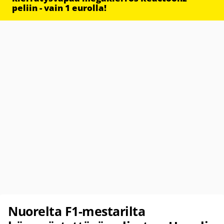
peliin - vain 1 eurolla!
Nuorelta F1-mestarilta