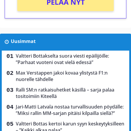
PELAA NYT
Uusimmat
Valtteri Bottakselta suora viesti epäilijöille:
”Parhaat vuoteni ovat vielä edessä”
Max Verstappen jakoi kovaa ylistystä F1:n
nuorelle tähdelle
Ralli SM:n ratkaisuhetket käsillä – sarja palaa
tositoimiin Kiteellä
Jari-Matti Latvala nostaa turvallisuuden pöydälle:
”Miksi rallin MM-sarjan pitäisi kilpailla siellä?”
Valtteri Bottas kertoi karun syyn keskeytyksilleen
– ”Kaikki alkaa palaa”