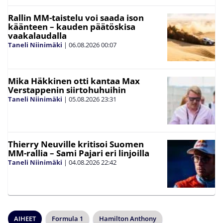
Rallin MM-taistelu voi saada ison
käänteen – kauden päätöskisa
vaakalaudalla
Taneli Niinimäki
|
06.08.2026
00:07
Mika Häkkinen otti kantaa Max
Verstappenin siirtohuhuihin
Taneli Niinimäki
|
05.08.2026
23:31
Thierry Neuville kritisoi Suomen
MM-rallia – Sami Pajari eri linjoilla
Taneli Niinimäki
|
04.08.2026
22:42
AIHEET
Formula 1
Hamilton Anthony