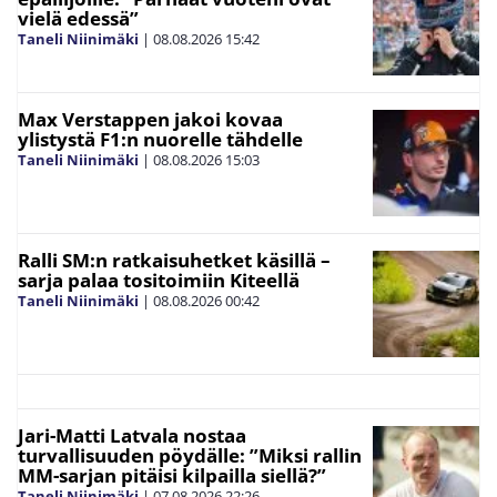
vielä edessä”
Taneli Niinimäki
|
08.08.2026
15:42
Max Verstappen jakoi kovaa
ylistystä F1:n nuorelle tähdelle
Taneli Niinimäki
|
08.08.2026
15:03
Ralli SM:n ratkaisuhetket käsillä –
sarja palaa tositoimiin Kiteellä
Taneli Niinimäki
|
08.08.2026
00:42
Jari-Matti Latvala nostaa
turvallisuuden pöydälle: ”Miksi rallin
MM-sarjan pitäisi kilpailla siellä?”
Taneli Niinimäki
|
07.08.2026
22:26