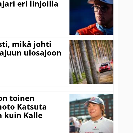
ari eri linjoilla
ti, mikä johti
rajuun ulosajoon
on toinen
amoto Katsuta
 kuin Kalle