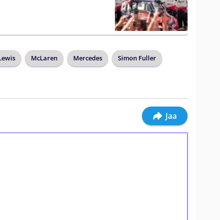
Lewis
McLaren
Mercedes
Simon Fuller
Jaa
ilmaiskierroksia ilman
osta Tuohi 1000 -peliin (arvo 0,20€ per