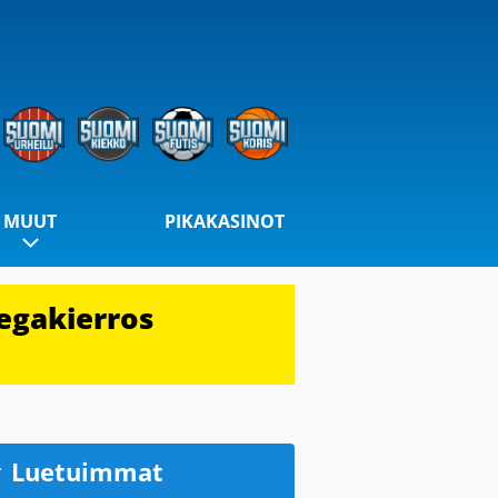
MUUT
PIKAKASINOT
egakierros
Luetuimmat