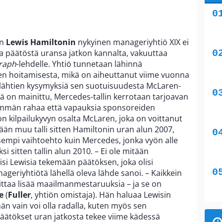
än
Lewis Hamiltonin
nykyinen manageriyhtiö XIX ei
 päätöstä uransa jatkon kannalta, vakuuttaa
raph
-lehdelle. Yhtiö tunnetaan lähinnä
ien hoitamisesta, mikä on aiheuttanut viime vuonna
ähtien kysymyksiä sen suotuisuudesta McLaren-
sä on mainittu, Mercedes-tallin kerrotaan tarjoavan
emmän rahaa että vapauksia sponsoreiden
n kilpailukyvyn osalta McLaren, joka on voittanut
än muu talli sitten Hamiltonin uran alun 2007,
lisempi vaihtoehto kuin Mercedes, jonka vyön alle
si sitten tallin alun 2010. – Ei ole mitään
isi Lewisia tekemään päätöksen, joka olisi
ageriyhtiötä lähellä oleva lähde sanoi. – Kaikkein
voittaa lisää maailmanmestaruuksia – ja se on
e
(
Fuller
, yhtiön omistaja). Hän haluaa Lewisin
än vain voi olla radalla, kuten myös sen
päätökset uran jatkosta tekee viime kädessä