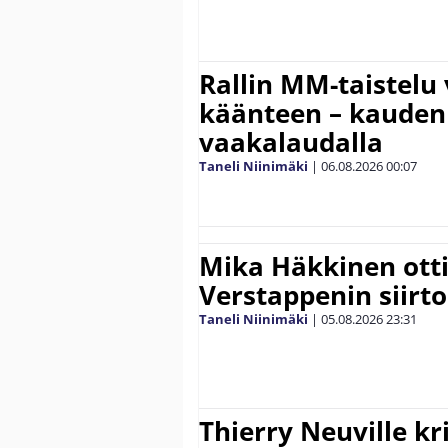
Rallin MM-taistelu 
käänteen – kauden
vaakalaudalla
Taneli Niinimäki
|
06.08.2026
00:07
Mika Häkkinen ott
Verstappenin siirt
Taneli Niinimäki
|
05.08.2026
23:31
Thierry Neuville kr