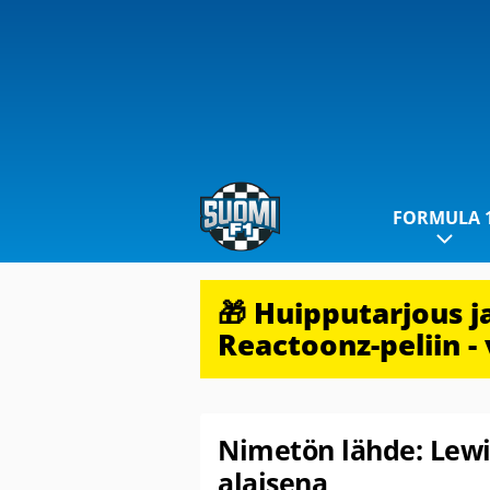
FORMULA 
🎁 Huipputarjous 
Reactoonz-peliin - 
Nimetön lähde: Lewi
alaisena