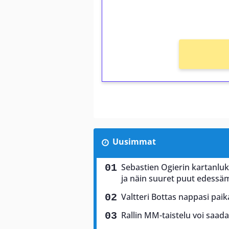
Ei kierrätysvaatimusta!
Uusimmat
Sebastien Ogierin kartanluki
ja näin suuret puut edess
Valtteri Bottas nappasi pai
Rallin MM-taistelu voi saad