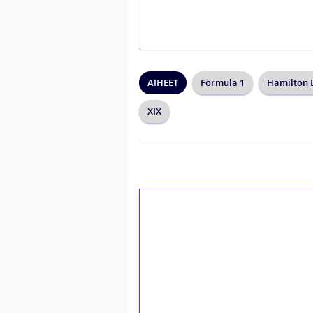
AIHEET
Formula 1
Hamilton 
XIX
1€ = 10€ arvosta 
kierrätystä!
Talleta 1€
Saat heti 50 ilmaiskierr
kierros)!