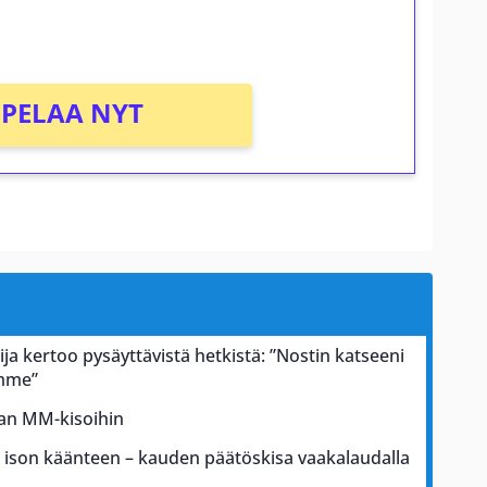
PELAA NYT
ja kertoo pysäyttävistä hetkistä: ”Nostin katseeni
ämme”
kan MM-kisoihin
a ison käänteen – kauden päätöskisa vaakalaudalla