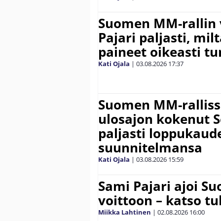
Suomen MM-rallin 
Pajari paljasti, milt
paineet oikeasti tu
Kati Ojala
|
03.08.2026
17:37
Suomen MM-ralliss
ulosajon kokenut S
paljasti loppukaud
suunnitelmansa
Kati Ojala
|
03.08.2026
15:59
Sami Pajari ajoi S
voittoon – katso tu
Miikka Lahtinen
|
02.08.2026
16:00