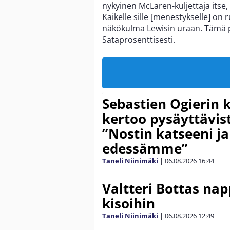
nykyinen McLaren-kuljettaja itse,
Kaikelle sille [menestykselle] on 
näkökulma Lewisin uraan. Tämä pä
Sataprosenttisesti.
Sebastien Ogierin 
kertoo pysäyttävist
”Nostin katseeni j
edessämme”
Taneli Niinimäki
|
06.08.2026
16:44
Valtteri Bottas na
kisoihin
Taneli Niinimäki
|
06.08.2026
12:49