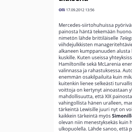
Olli
17.09.2012
13:56
Mercedes-siirtohuhuissa pyöriv
painosta häntä tekemään huonoa
nimetön lähde brittiläiselle
Teleg
viihdejulkkisten manageritehtäv
alkaneen kumppanuuden alusta l
kuskille. Kuten useissa yhteyksis
Hamiltonille sekä McLarenia en
valinnassa ja rahastuksessa. Auto
enemmän osakilpailuita kuin mikä
kuitenkin lienee selkeästi turval
voittoja on kertynyt ainoastaan yk
mahdollisuutta, että XIX painosta
vahingollista hänen uralleen, man
tärkeintä Lewisille juuri nyt on 
kaikkein tärkeintä myös
Simonill
olevan niin menestyksekäs kuin h
ulkopuolella. Lähde sanoo, että 