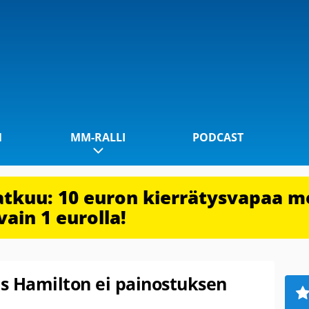
1
MM-RALLI
PODCAST
jatkuu: 10 euron kierrätysvapaa m
vain 1 eurolla!
s Hamilton ei painostuksen