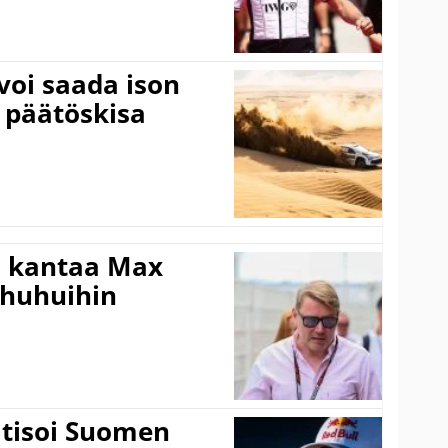
voi saada ison
 päätöskisa
i kantaa Max
ohuhuihin
itisoi Suomen