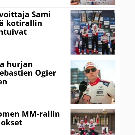
voittaja Sami
ä kotirallin
ntuivat
a hurjan
ebastien Ogier
en
uomen MM-rallin
lokset