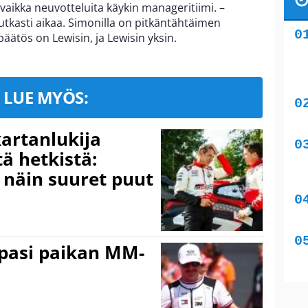
 vaikka neuvotteluita käykin manageritiimi. –
rutkasti aikaa. Simonilla on pitkäntähtäimen
ätös on Lewisin, ja Lewisin yksin.
LUE MYÖS:
kartanlukija
ä hetkistä:
a näin suuret puut
ppasi paikan MM-