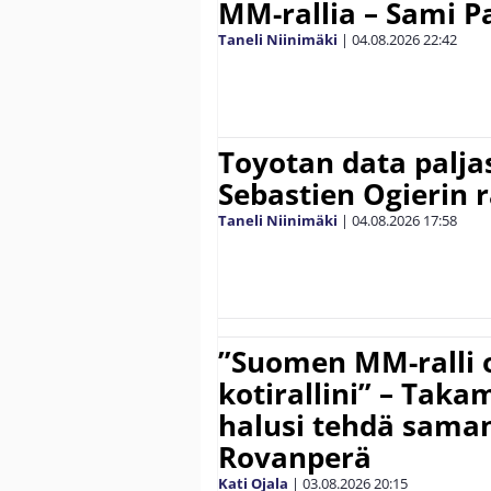
MM-rallia – Sami Paj
Taneli Niinimäki
|
04.08.2026
22:42
Toyotan data paljas
Sebastien Ogierin 
Taneli Niinimäki
|
04.08.2026
17:58
”Suomen MM-ralli 
kotirallini” – Tak
halusi tehdä saman
Rovanperä
Kati Ojala
|
03.08.2026
20:15