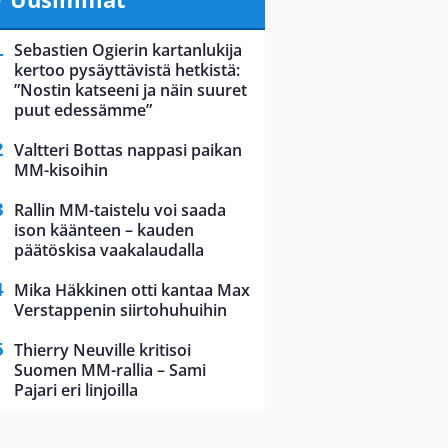
Sebastien Ogierin kartanlukija
kertoo pysäyttävistä hetkistä:
”Nostin katseeni ja näin suuret
puut edessämme”
Valtteri Bottas nappasi paikan
MM-kisoihin
Rallin MM-taistelu voi saada
ison käänteen – kauden
päätöskisa vaakalaudalla
Mika Häkkinen otti kantaa Max
Verstappenin siirtohuhuihin
Thierry Neuville kritisoi
Suomen MM-rallia – Sami
Pajari eri linjoilla