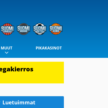
MUUT
PIKAKASINOT
egakierros
Luetuimmat