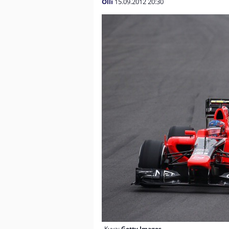
Olli
15.09.2012
20:30
Kuva:
Getty Images