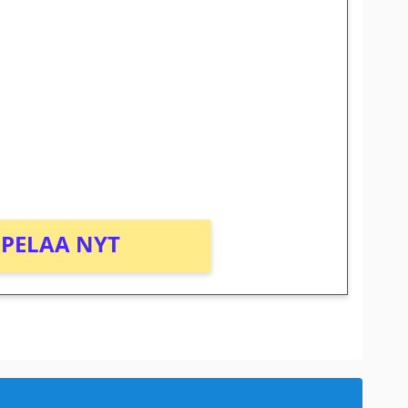
ilmaiskierroksia ilman
osta Tuohi 1000 -peliin (arvo 0,20€ per
PELAA NYT