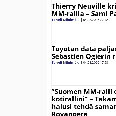
Thierry Neuville kr
MM-rallia – Sami Paj
Taneli Niinimäki
|
04.08.2026
22:42
Toyotan data paljas
Sebastien Ogierin 
Taneli Niinimäki
|
04.08.2026
17:58
”Suomen MM-ralli 
kotirallini” – Tak
halusi tehdä saman
Rovanperä