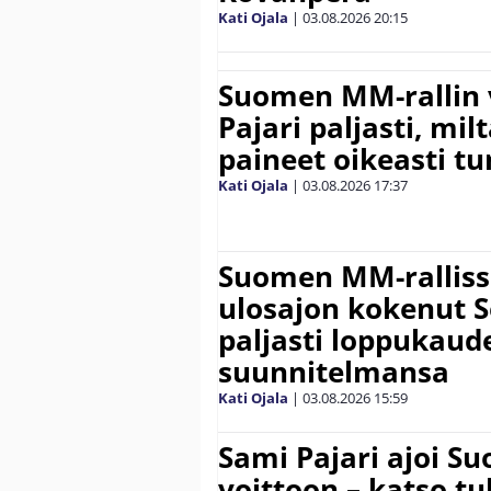
Kati Ojala
|
03.08.2026
20:15
Suomen MM-rallin 
Pajari paljasti, milt
paineet oikeasti tu
Kati Ojala
|
03.08.2026
17:37
Suomen MM-ralliss
ulosajon kokenut S
paljasti loppukaud
suunnitelmansa
Kati Ojala
|
03.08.2026
15:59
Sami Pajari ajoi S
voittoon – katso tu