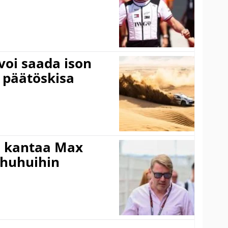
voi saada ison
 päätöskisa
i kantaa Max
ohuhuihin