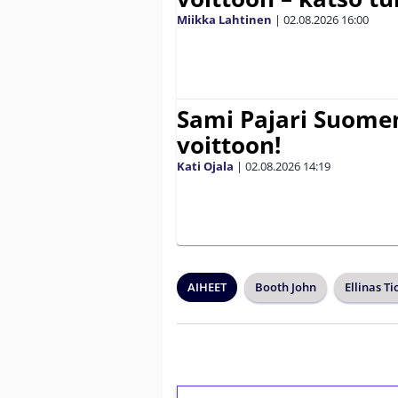
Miikka Lahtinen
|
02.08.2026
16:00
Sami Pajari Suome
voittoon!
Kati Ojala
|
02.08.2026
14:19
AIHEET
Booth John
Ellinas Ti