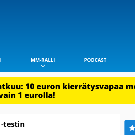
1
MM-RALLI
PODCAST
jatkuu: 10 euron kierrätysvapaa m
vain 1 eurolla!
-testin