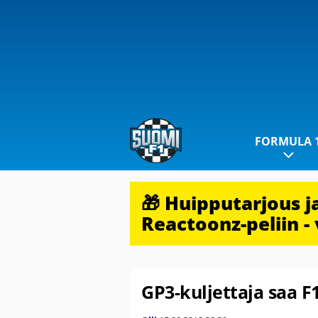
FORMULA 
🎁 Huipputarjous 
Reactoonz-peliin - 
GP3-kuljettaja saa F1