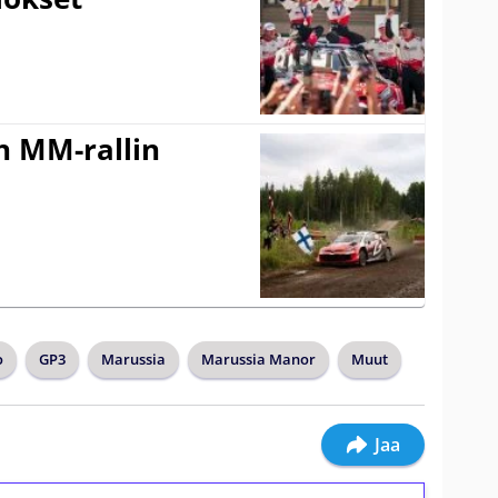
n MM-rallin
o
GP3
Marussia
Marussia Manor
Muut
Jaa