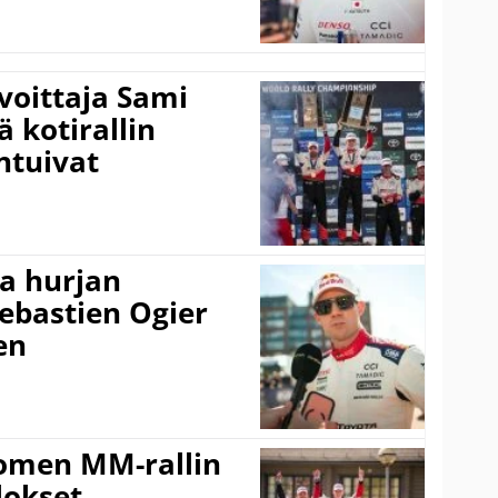
voittaja Sami
ä kotirallin
ntuivat
a hurjan
ebastien Ogier
en
uomen MM-rallin
lokset