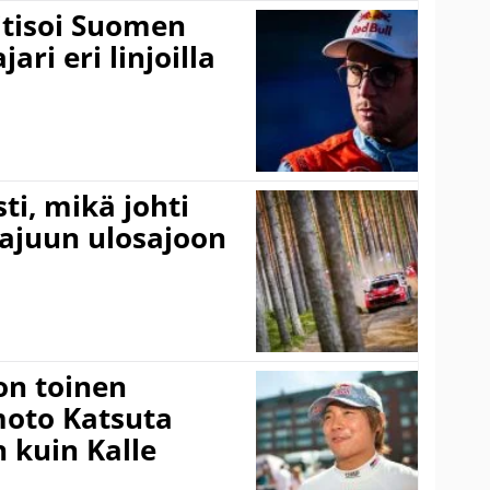
itisoi Suomen
ari eri linjoilla
ti, mikä johti
rajuun ulosajoon
on toinen
amoto Katsuta
 kuin Kalle