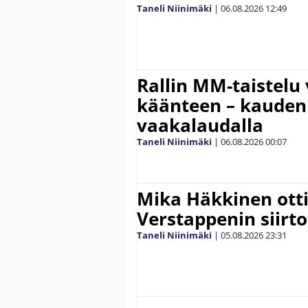
Taneli Niinimäki
|
06.08.2026
12:49
Rallin MM-taistelu 
käänteen – kauden
vaakalaudalla
Taneli Niinimäki
|
06.08.2026
00:07
Mika Häkkinen ott
Verstappenin siirt
Taneli Niinimäki
|
05.08.2026
23:31