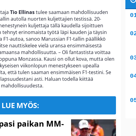
ttaja
Tio Ellinas
tulee saamaan mahdollisuuden
llin autolla nuorten kuljettajien testissä. 20-
menestynein kuljettaja tällä kaudella sijoittuen
 tehnyt erinomaista työtä läpi kauden ja täysin
 F1-autoa, sanoo Marussian F1-tallin päällikkö
 itse nauttiskelee vielä uransa ensimmäisestä
maansa mahdollisuutta. – Oli fantastista voittaa
loppuna Monzassa. Kausi on ollut kova, mutta olen
i kyseisen viikonlopun menestykseen upealla
elta, että tulen saaman ensimmäisen F1-testini. Se
lapsuudestani asti. Haluan todella kiittää
a mahdollisuudesta.
LUE MYÖS:
ppasi paikan MM-