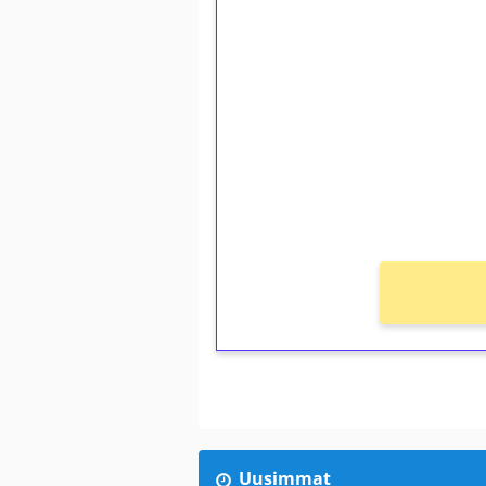
1€ = 10€ arvosta 
kierrätystä!
Talleta 1€
Saat heti 50 ilmaiskierr
kierros)!
Ei kierrätysvaatimusta!
Uusimmat