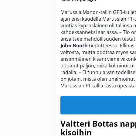
Marussia Manor -tallin GP3-kulje
ajan ensi kaudella Marussian F1-ta
vuotias kyproslainen oli tallinsa 
kahdeksanneksi sarjassa. – Tio on
ansaitsee mahdollisuuden testata
John Booth
tiedotteessa. Ellinas
voitosta, mutta odottaa myös saa
ensimmäinen kisani viime viikon
oppinut paljon, mikä kulminoitu
radalla. – Ei tunnu aivan todellis
on jotain, mistä olen unelmoinut 
Marussian F1-tallia tästä upeast
Valtteri Bottas na
kisoihin