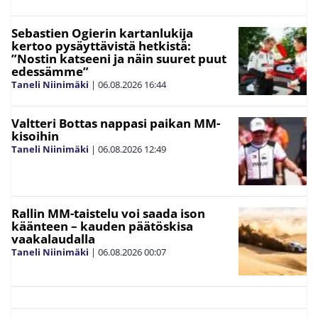
Sebastien Ogierin kartanlukija
kertoo pysäyttävistä hetkistä:
”Nostin katseeni ja näin suuret puut
edessämme”
Taneli Niinimäki
|
06.08.2026
16:44
Valtteri Bottas nappasi paikan MM-
kisoihin
Taneli Niinimäki
|
06.08.2026
12:49
Rallin MM-taistelu voi saada ison
käänteen – kauden päätöskisa
vaakalaudalla
Taneli Niinimäki
|
06.08.2026
00:07