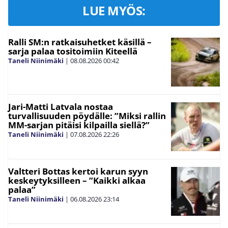
LUE MYÖS:
Ralli SM:n ratkaisuhetket käsillä –
sarja palaa tositoimiin Kiteellä
Taneli Niinimäki
|
08.08.2026
00:42
Jari-Matti Latvala nostaa
turvallisuuden pöydälle: ”Miksi rallin
MM-sarjan pitäisi kilpailla siellä?”
Taneli Niinimäki
|
07.08.2026
22:26
Valtteri Bottas kertoi karun syyn
keskeytyksilleen – ”Kaikki alkaa
palaa”
Taneli Niinimäki
|
06.08.2026
23:14