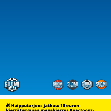
🎁 Huipputarjous jatkuu: 10 euron
kierrätysvapaa megakierros Reactoonz-