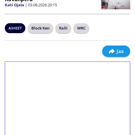
Kati Ojala
|
03.08.2026
20:15
AIHEET
Block Ken
Ralli
WRC
Jaa
1€ = 10€ arvosta
ilmaiskierroksia ilman
kierrätystä!
Talleta 1€
Saat heti 50 ilmaiskierrosta Tuohi 1000 -
peliin (arvo 0,20€ per kierros)!
Ei kierrätysvaatimusta!