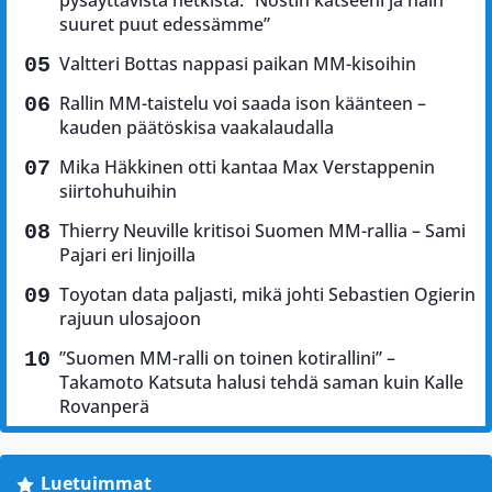
pysäyttävistä hetkistä: ”Nostin katseeni ja näin
suuret puut edessämme”
Valtteri Bottas nappasi paikan MM-kisoihin
Rallin MM-taistelu voi saada ison käänteen –
kauden päätöskisa vaakalaudalla
Mika Häkkinen otti kantaa Max Verstappenin
siirtohuhuihin
Thierry Neuville kritisoi Suomen MM-rallia – Sami
Pajari eri linjoilla
Toyotan data paljasti, mikä johti Sebastien Ogierin
rajuun ulosajoon
”Suomen MM-ralli on toinen kotirallini” –
Takamoto Katsuta halusi tehdä saman kuin Kalle
Rovanperä
Luetuimmat