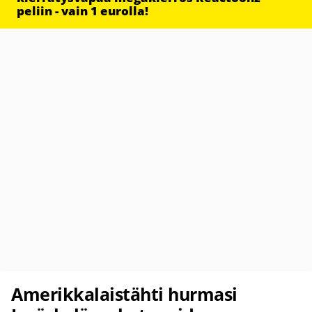
peliin - vain 1 eurolla!
Amerikkalaistähti hurmasi