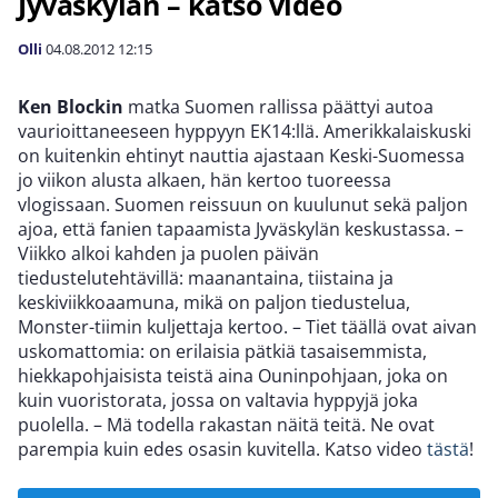
Jyväskylän – katso video
Olli
04.08.2012
12:15
Ken Blockin
matka Suomen rallissa päättyi autoa
vaurioittaneeseen hyppyyn EK14:llä. Amerikkalaiskuski
on kuitenkin ehtinyt nauttia ajastaan Keski-Suomessa
jo viikon alusta alkaen, hän kertoo tuoreessa
vlogissaan. Suomen reissuun on kuulunut sekä paljon
ajoa, että fanien tapaamista Jyväskylän keskustassa. –
Viikko alkoi kahden ja puolen päivän
tiedustelutehtävillä: maanantaina, tiistaina ja
keskiviikkoaamuna, mikä on paljon tiedustelua,
Monster-tiimin kuljettaja kertoo. – Tiet täällä ovat aivan
uskomattomia: on erilaisia pätkiä tasaisemmista,
hiekkapohjaisista teistä aina Ouninpohjaan, joka on
kuin vuoristorata, jossa on valtavia hyppyjä joka
puolella. – Mä todella rakastan näitä teitä. Ne ovat
parempia kuin edes osasin kuvitella. Katso video
tästä
!