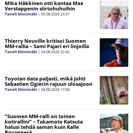
Mika Häkkinen otti kantaa Max
Verstappenin siirtohuhuihin
Taneli Niinimäki
|
05.08.2026
23:31
Thierry Neuville kritisoi Suomen
MM-rallia – Sami Pajari eri linjoilla
Taneli Niinimäki
|
04.08.2026
22:42
Toyotan data paljasti, mikä johti
Sebastien Ogierin rajuun ulosajoon
Taneli Niinimäki
|
04.08.2026
17:58
”Suomen MM-ralli on toinen
kotirallini” – Takamoto Katsuta
halusi tehdä saman kuin Kalle
Rovanperä