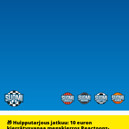
🎁 Huipputarjous jatkuu: 10 euron
kierrätysvapaa megakierros Reactoonz-