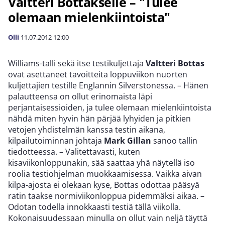
Valtteri Bottakselle – "Tulee
olemaan mielenkiintoista"
Olli
11.07.2012
12:00
Williams-talli sekä itse testikuljettaja
Valtteri Bottas
ovat asettaneet tavoitteita loppuviikon nuorten
kuljettajien testille Englannin Silverstonessa. – Hänen
palautteensa on ollut erinomaista läpi
perjantaisessioiden, ja tulee olemaan mielenkiintoista
nähdä miten hyvin hän pärjää lyhyiden ja pitkien
vetojen yhdistelmän kanssa testin aikana,
kilpailutoiminnan johtaja
Mark Gillan
sanoo tallin
tiedotteessa. – Valitettavasti, kuten
kisaviikonloppunakin, sää saattaa yhä näytellä iso
roolia testiohjelman muokkaamisessa. Vaikka aivan
kilpa-ajosta ei olekaan kyse, Bottas odottaa pääsyä
ratin taakse normiviikonloppua pidemmäksi aikaa. –
Odotan todella innokkaasti testiä tällä viikolla.
Kokonaisuudessaan minulla on ollut vain neljä täyttä