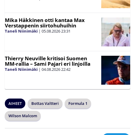
Mika Häkkinen otti kantaa Max
Verstappenin siirtohuhuihin
Taneli Niinimäki
|
05.08.2026
23:31
Thierry Neuville kritisoi Suomen
MM-rallia – Sami Pajari eri linjoilla
Taneli Niinimäki
|
04.08.2026
22:42
AIHEET
Bottas Valtteri
Formula 1
Wilson Malcom