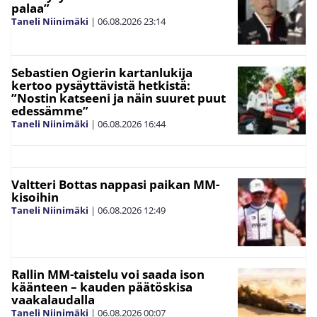
palaa”
Taneli Niinimäki
|
06.08.2026
23:14
Sebastien Ogierin kartanlukija
kertoo pysäyttävistä hetkistä:
”Nostin katseeni ja näin suuret puut
edessämme”
Taneli Niinimäki
|
06.08.2026
16:44
Valtteri Bottas nappasi paikan MM-
kisoihin
Taneli Niinimäki
|
06.08.2026
12:49
Rallin MM-taistelu voi saada ison
käänteen – kauden päätöskisa
vaakalaudalla
Taneli Niinimäki
|
06.08.2026
00:07