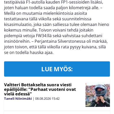
testipäivää F1-autolla kauden FP1-sessioiden lisäksi,
joten haluan todella saada paljon kilometrejä alle. –
Meillä on muutamia mielenkiintoisia asioita
testattavana tällä viikolla sekä suunnitelmissa
kisasimulaatio, joka sään salliessa tulee olemaan hieno
kokemus minulle. Toivon voivani tehdä joitakin
pidempiä vetoja FW34:llä sekä vahvistaa suhdettani
insinööreihin. – Perjantaina Silverstonessa oli märkää,
joten toivon, että tällä viikolla rata pysyy kuivana, sillä
se on todella hauska ajaa.
LUE MYÖS:
Valtteri Bottakselta suora viesti
epäilijöille: ”Parhaat vuoteni ovat
vielä edessä”
Taneli Niinimäki
|
08.08.2026
15:42