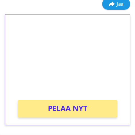
Jaa
1€ = 10€ arvosta
ilmaiskierroksia ilman
kierrätystä!
Talleta 1€
Saat heti 50 ilmaiskierrosta Tuohi 1000 -
peliin (arvo 0,20€ per kierros)!
Ei kierrätysvaatimusta!
PELAA NYT