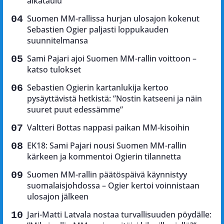
aikataulu
Suomen MM-rallissa hurjan ulosajon kokenut
Sebastien Ogier paljasti loppukauden
suunnitelmansa
Sami Pajari ajoi Suomen MM-rallin voittoon –
katso tulokset
Sebastien Ogierin kartanlukija kertoo
pysäyttävistä hetkistä: ”Nostin katseeni ja näin
suuret puut edessämme”
Valtteri Bottas nappasi paikan MM-kisoihin
EK18: Sami Pajari nousi Suomen MM-rallin
kärkeen ja kommentoi Ogierin tilannetta
Suomen MM-rallin päätöspäivä käynnistyy
suomalaisjohdossa – Ogier kertoi voinnistaan
ulosajon jälkeen
Jari-Matti Latvala nostaa turvallisuuden pöydälle: