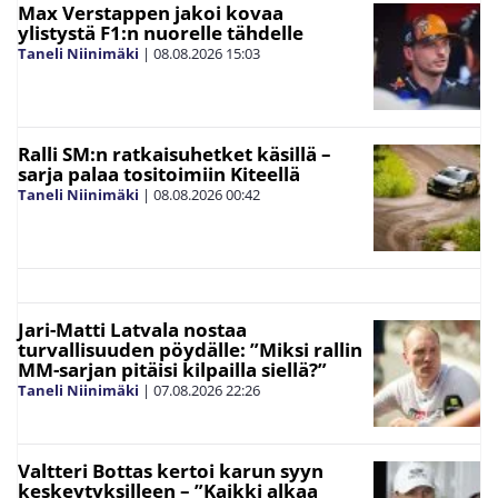
Max Verstappen jakoi kovaa
ylistystä F1:n nuorelle tähdelle
Taneli Niinimäki
|
08.08.2026
15:03
Ralli SM:n ratkaisuhetket käsillä –
sarja palaa tositoimiin Kiteellä
Taneli Niinimäki
|
08.08.2026
00:42
Jari-Matti Latvala nostaa
turvallisuuden pöydälle: ”Miksi rallin
MM-sarjan pitäisi kilpailla siellä?”
Taneli Niinimäki
|
07.08.2026
22:26
Valtteri Bottas kertoi karun syyn
keskeytyksilleen – ”Kaikki alkaa