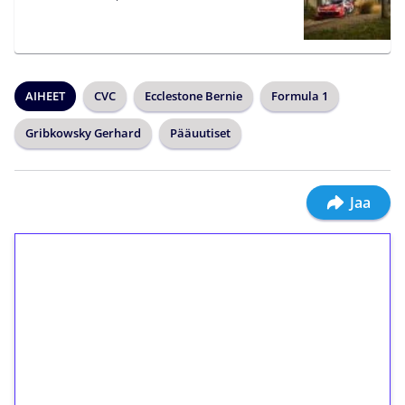
AIHEET
CVC
Ecclestone Bernie
Formula 1
Gribkowsky Gerhard
Pääuutiset
Jaa
1€ = 10€ arvosta
ilmaiskierroksia ilman
kierrätystä!
Talleta 1€
Saat heti 50 ilmaiskierrosta Tuohi 1000 -