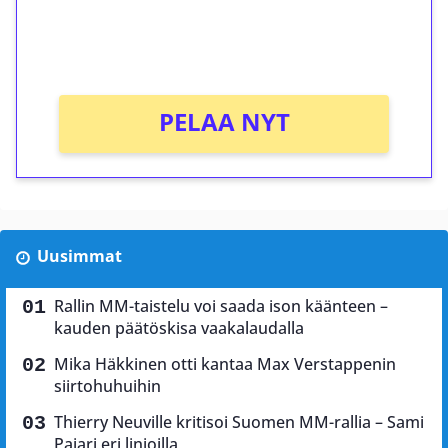
peliin (arvo 0,20€ per kierros)!
Ei kierrätysvaatimusta!
PELAA NYT
Uusimmat
Rallin MM-taistelu voi saada ison käänteen –
kauden päätöskisa vaakalaudalla
Mika Häkkinen otti kantaa Max Verstappenin
siirtohuhuihin
Thierry Neuville kritisoi Suomen MM-rallia – Sami
Pajari eri linjoilla