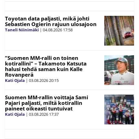
Toyotan data paljasti, mikä johti
Sebastien Ogierin rajuun ulosajoon
Taneli Niinimäki
|
04.08.2026
17:58
”Suomen MM-ralli on toinen
kotirallini” – Takamoto Katsuta
halusi tehdä saman kuin Kalle
Rovanperä
Kati Ojala
|
03.08.2026
20:15
Suomen MM-rallin voittaja Sami
Pajari paljasti, miltä kotirallin
paineet oikeasti tuntuivat
Kati Ojala
|
03.08.2026
17:37