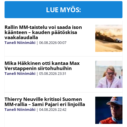
LUE MYÖS:
Rallin MM-taistelu voi saada ison
käänteen – kauden päätöskisa
vaakalaudalla
Taneli Niinimäki
|
06.08.2026
00:07
Mika Häkkinen otti kantaa Max
Verstappenin siirtohuhuihin
Taneli Niinimäki
|
05.08.2026
23:31
Thierry Neuville kritisoi Suomen
MM-rallia – Sami Pajari eri linjoilla
Taneli Niinimäki
|
04.08.2026
22:42