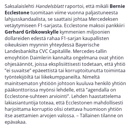
Saksalaislehti
Handelsblatt
raportoi, että mikäli
Bernie
Ecclestone
tuomitaan viime vuonna paljastuneesta
lahjusskandaalista, se saattaisi johtaa Mercedeksen
vetäytymiseen F1-sarjasta. Ecclestone maksoi pankkiiri
Gerhard Gribkowskylle
kymmenien miljoonien
dollareiden edestä rahaa F1-sarjan kaupallisten
oikeuksien myynnin yhteydessä Bayerische
Landesbankilta CVC Capitalille. Mercedes-tallin
emoyhtiön Daimlerin kannalta ongelmana ovat yhtiön
ohjesäännöt, joissa eksplisiittisesti todetaan, että yhtiö
”ei suvaitse” epäeettistä tai korruptoitunutta toimintaa
työntekijöiltä tai liikekumppaneilta. Nimeltä
mainitsematon yhtiöön johtoon kuuluva henkilö yhtiön
pääkonttorissa myönsi lehdelle, että ”agendalla on
Ecclestone-suhteen arviointi”. Lehden haastattelema
lakiasiantuntija toteaa, että Ecclestonen mahdollisesti
harjoittama korruptio olisi otettava huomioon yhtiön
itse asettamien arvojen valossa. – Tällainen tilanne on
epävakaa.