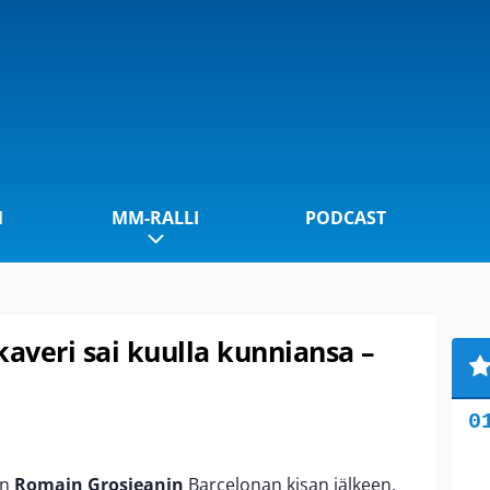
1
MM-RALLI
PODCAST
kaveri sai kuulla kunniansa –
in
Romain Grosjeanin
Barcelonan kisan jälkeen,