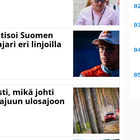
itisoi Suomen
ari eri linjoilla
ti, mikä johti
rajuun ulosajoon