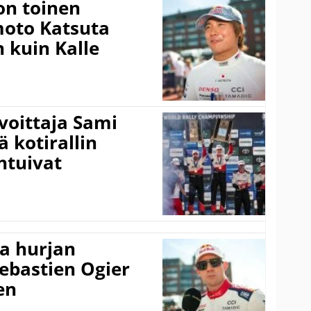
on toinen
amoto Katsuta
 kuin Kalle
voittaja Sami
ä kotirallin
ntuivat
a hurjan
ebastien Ogier
en