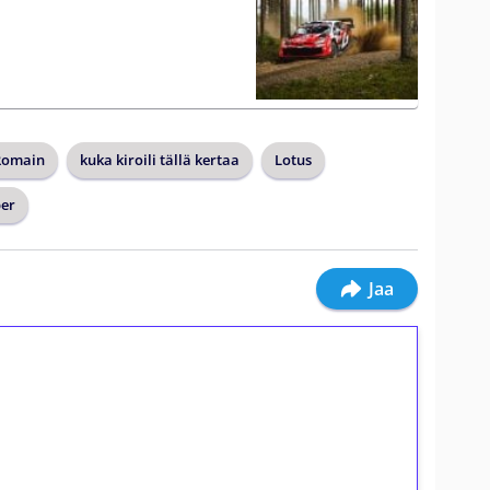
Romain
kuka kiroili tällä kertaa
Lotus
er
Jaa
ilmaiskierroksia ilman