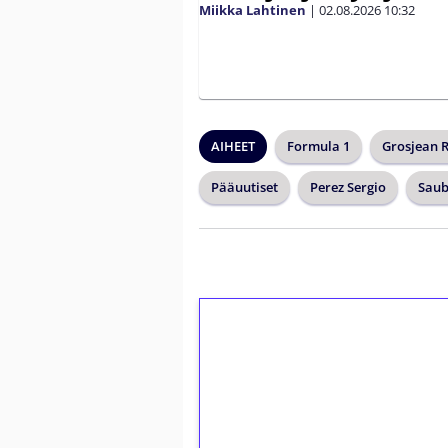
Miikka Lahtinen
|
02.08.2026
10:32
AIHEET
Formula 1
Grosjean 
Pääuutiset
Perez Sergio
Saub
1€ = 10€ arvosta 
kierrätystä!
Talleta 1€