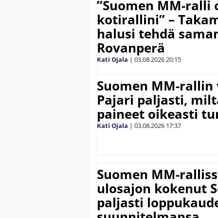
”Suomen MM-ralli 
kotirallini” – Tak
halusi tehdä saman
Rovanperä
Kati Ojala
|
03.08.2026
20:15
Suomen MM-rallin 
Pajari paljasti, milt
paineet oikeasti tu
Kati Ojala
|
03.08.2026
17:37
Suomen MM-ralliss
ulosajon kokenut S
paljasti loppukaud
suunnitelmansa