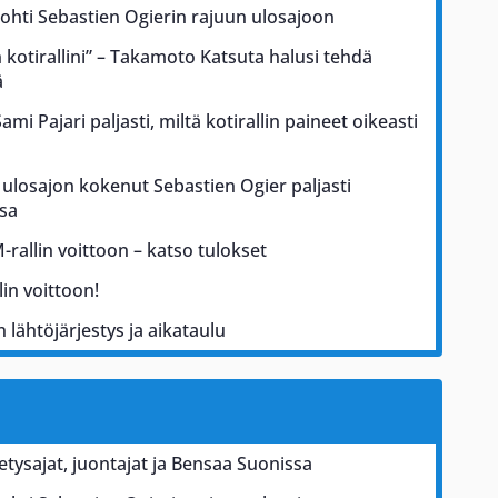
johti Sebastien Ogierin rajuun ulosajoon
kotirallini” – Takamoto Katsuta halusi tehdä
ä
i Pajari paljasti, miltä kotirallin paineet oikeasti
ulosajon kokenut Sebastien Ogier paljasti
sa
rallin voittoon – katso tulokset
in voittoon!
 lähtöjärjestys ja aikataulu
hetysajat, juontajat ja Bensaa Suonissa