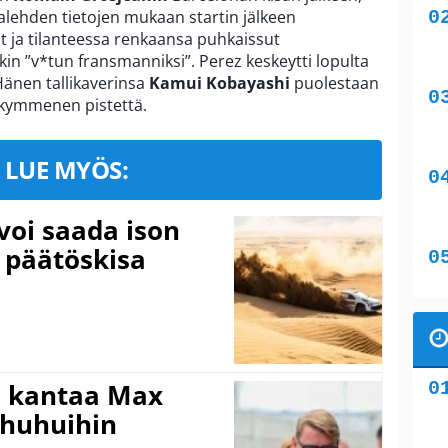
lehden tietojen mukaan startin jälkeen
 ja tilanteessa renkaansa puhkaissut
in ”v*tun fransmanniksi”. Perez keskeytti lopulta
Hänen tallikaverinsa
Kamui Kobayashi
puolestaan
t kymmenen pistettä.
LUE MYÖS:
voi saada ison
 päätöskisa
i kantaa Max
ohuhuihin