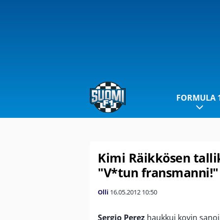
FORMULA 
Kimi Räikkösen talli
"V*tun fransmanni!"
Olli
16.05.2012
10:50
Sergio Perez
haukkui kovin sano