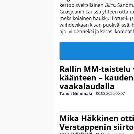
kertoo sveitsiläinen
Blick
. Sanoma
Grosjeanin kanssa yhteen ottanut
meksikolainen haukkui Lotus-kusk
vaihdevikaan kisan puolivälissä. 
ajoi viidenneksi ja keräsi komea
Rallin MM-taistelu 
käänteen – kauden
vaakalaudalla
Taneli Niinimäki
|
06.08.2026
00:07
Mika Häkkinen ott
Verstappenin siirt
Taneli Niinimäki
|
05.08.2026
23:31