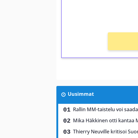
Saat heti 50 ilmaiskierr
kierros)!
Ei kierrätysvaatimusta!
Uusimmat
Rallin MM-taistelu voi saad
Mika Häkkinen otti kantaa 
Thierry Neuville kritisoi Suo