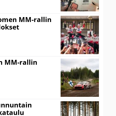
uomen MM-rallin
lokset
n MM-rallin
Sunnuntain
ikataulu