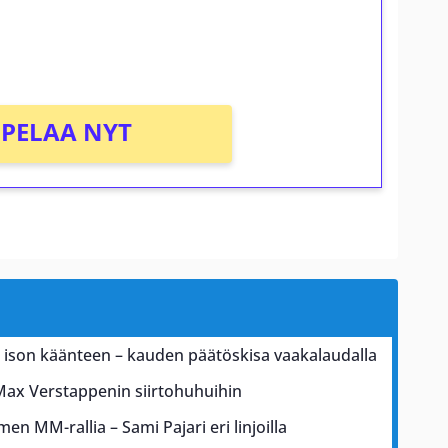
osta Tuohi 1000 -peliin (arvo 0,20€ per
PELAA NYT
a ison käänteen – kauden päätöskisa vaakalaudalla
Max Verstappenin siirtohuhuihin
men MM-rallia – Sami Pajari eri linjoilla