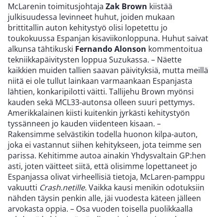
McLarenin toimitusjohtaja
Zak Brown
kiistää
julkisuudessa levinneet huhut, joiden mukaan
brittitallin auton kehitystyö olisi lopetettu jo
toukokuussa Espanjan kisaviikonloppuna. Huhut saivat
alkunsa tähtikuski
Fernando Alonson
kommentoitua
tekniikkapäivitysten loppua Suzukassa. – Näette
kaikkien muiden tallien saavan päivityksiä, mutta meillä
niitä ei ole tullut lainkaan varmaankaan Espanjasta
lähtien, konkaripilotti väitti. Tallijehu Brown myönsi
kauden sekä MCL33-autonsa olleen suuri pettymys.
Amerikkalainen kiisti kuitenkin jyrkästi kehitystyön
tyssänneen jo kauden viidenteen kisaan. –
Rakensimme selvästikin todella huonon kilpa-auton,
joka ei vastannut siihen kehitykseen, jota teimme sen
parissa. Kehitimme autoa ainakin Yhdysvaltain GP:hen
asti, joten väitteet siitä, että olisimme lopettaneet jo
Espanjassa olivat virheellisiä tietoja, McLaren-pamppu
vakuutti
Crash.netille
. Vaikka kausi menikin odotuksiin
nähden täysin penkin alle, jäi vuodesta käteen jälleen
arvokasta oppia. – Osa vuoden toisella puolikkaalla