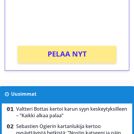
Talleta 1€
Saat heti 50 ilmaiskierrosta Tuohi 1000 -
peliin (arvo 0,20€ per kierros)!
Ei kierrätysvaatimusta!
PELAA NYT
Uusimmat
Valtteri Bottas kertoi karun syyn keskeytyksilleen
– ”Kaikki alkaa palaa”
Sebastien Ogierin kartanlukija kertoo
pysäyttävistä hetkistä: ”Nostin katseeni ja näin