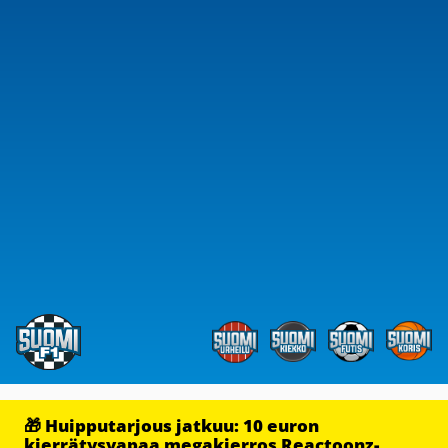
🎁 Huipputarjous jatkuu: 10 euron
kierrätysvapaa megakierros Reactoonz-