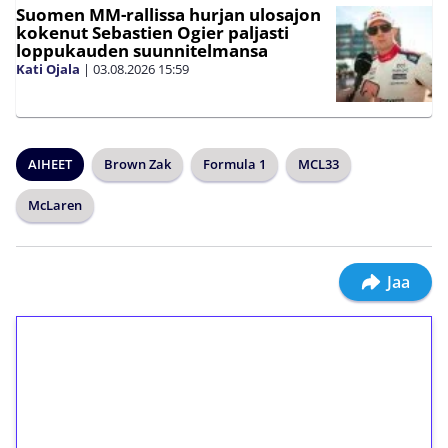
Suomen MM-rallissa hurjan ulosajon
kokenut Sebastien Ogier paljasti
loppukauden suunnitelmansa
Kati Ojala
|
03.08.2026
15:59
AIHEET
Brown Zak
Formula 1
MCL33
McLaren
Jaa
1€ = 10€ arvosta
ilmaiskierroksia ilman
kierrätystä!