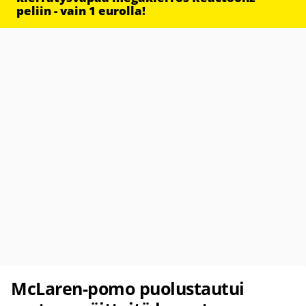
peliin - vain 1 eurolla!
McLaren-pomo puolustautui