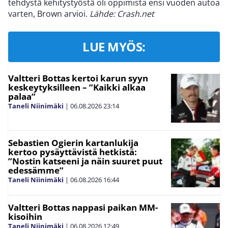
tehdystä kehitystyöstä oli oppimista ensi vuoden autoa
varten, Brown arvioi.
Lähde: Crash.net
LUE MYÖS:
Valtteri Bottas kertoi karun syyn
keskeytyksilleen – ”Kaikki alkaa
palaa”
Taneli Niinimäki
|
06.08.2026
23:14
Sebastien Ogierin kartanlukija
kertoo pysäyttävistä hetkistä:
”Nostin katseeni ja näin suuret puut
edessämme”
Taneli Niinimäki
|
06.08.2026
16:44
Valtteri Bottas nappasi paikan MM-
kisoihin
Taneli Niinimäki
|
06.08.2026
12:49