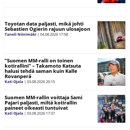
Toyotan data paljasti, mikä johti
Sebastien Ogierin rajuun ulosajoon
Taneli Niinimäki
|
04.08.2026
17:58
”Suomen MM-ralli on toinen
kotirallini” – Takamoto Katsuta
halusi tehdä saman kuin Kalle
Rovanperä
Kati Ojala
|
03.08.2026
20:15
Suomen MM-rallin voittaja Sami
Pajari paljasti, miltä kotirallin
paineet oikeasti tuntuivat
Kati Ojala
|
03.08.2026
17:37