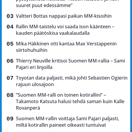
suuret puut edessämme”
Valtteri Bottas nappasi paikan MM-kisoihin
Rallin MM-taistelu voi saada ison käänteen –
kauden päätöskisa vaakalaudalla
Mika Häkkinen otti kantaa Max Verstappenin
siirtohuhuihin
Thierry Neuville kritisoi Suomen MM-rallia – Sami
Pajari eri linjoilla
Toyotan data paljasti, mikä johti Sebastien Ogierin
rajuun ulosajoon
”Suomen MM-ralli on toinen kotirallini” –
Takamoto Katsuta halusi tehdä saman kuin Kalle
Rovanperä
Suomen MM-rallin voittaja Sami Pajari paljasti,
miltä kotirallin paineet oikeasti tuntuivat