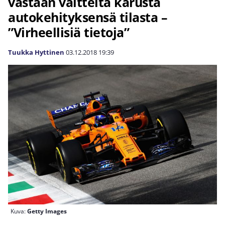
vastaan väitteitä karusta
autokehityksensä tilasta –
”Virheellisiä tietoja”
Tuukka Hyttinen
03.12.2018
19:39
Kuva:
Getty Images