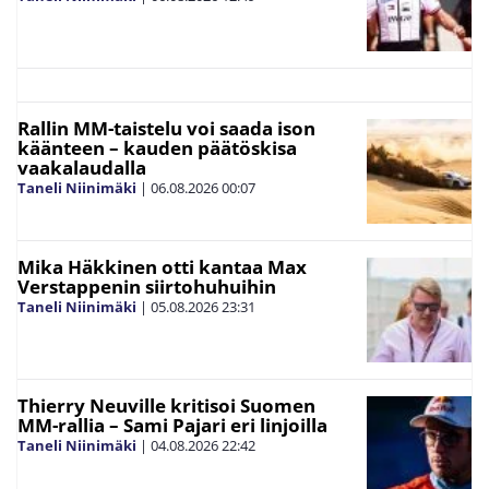
Rallin MM-taistelu voi saada ison
käänteen – kauden päätöskisa
vaakalaudalla
Taneli Niinimäki
|
06.08.2026
00:07
Mika Häkkinen otti kantaa Max
Verstappenin siirtohuhuihin
Taneli Niinimäki
|
05.08.2026
23:31
Thierry Neuville kritisoi Suomen
MM-rallia – Sami Pajari eri linjoilla
Taneli Niinimäki
|
04.08.2026
22:42