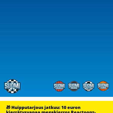
🎁 Huipputarjous jatkuu: 10 euron
kierrätysvapaa megakierros Reactoonz-