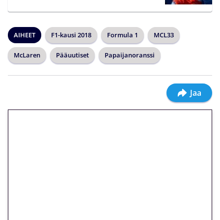
AIHEET
F1-kausi 2018
Formula 1
MCL33
McLaren
Pääuutiset
Papaijanoranssi
Jaa
🎁 Huipputarjous jatkuu: 10
euron kierrätysvapaa
megakierros Reactoonz-
peliin – vain 1 eurolla!
Peli: Reactoonz
Vain uusille asiakkaille!