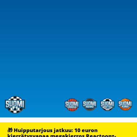
🎁 Huipputarjous jatkuu: 10 euron
kierrätysvapaa megakierros Reactoonz-