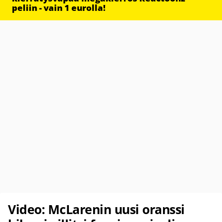
peliin - vain 1 eurolla!
Video: McLarenin uusi oranssi