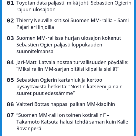
Toyotan data paljasti, mikä johti Sebastien Ogierin
rajuun ulosajoon
Thierry Neuville kritisoi Suomen MM-rallia – Sami
Pajari eri linjoilla
Suomen MM-rallissa hurjan ulosajon kokenut
Sebastien Ogier paljasti loppukauden
suunnitelmansa
Jari-Matti Latvala nostaa turvallisuuden pöydälle:
”Miksi rallin MM-sarjan pitäisi kilpailla siellä?”
Sebastien Ogierin kartanlukija kertoo
pysäyttävistä hetkistä: ”Nostin katseeni ja näin
suuret puut edessämme”
Valtteri Bottas nappasi paikan MM-kisoihin
”Suomen MM-ralli on toinen kotirallini” –
Takamoto Katsuta halusi tehdä saman kuin Kalle
Rovanperä