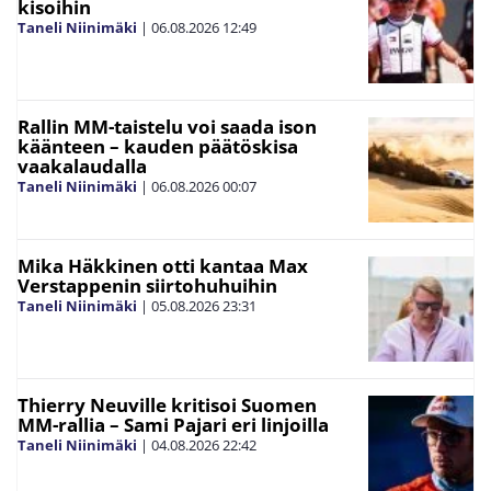
kisoihin
Taneli Niinimäki
|
06.08.2026
12:49
Rallin MM-taistelu voi saada ison
käänteen – kauden päätöskisa
vaakalaudalla
Taneli Niinimäki
|
06.08.2026
00:07
Mika Häkkinen otti kantaa Max
Verstappenin siirtohuhuihin
Taneli Niinimäki
|
05.08.2026
23:31
Thierry Neuville kritisoi Suomen
MM-rallia – Sami Pajari eri linjoilla
Taneli Niinimäki
|
04.08.2026
22:42