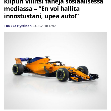
kilpuri villitsi faneja sosiaalisessa
mediassa – ”En voi hallita
innostustani, upea auto!”
Tuukka Hyttinen
23.02.2018
12:46