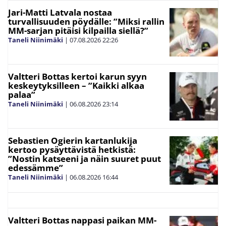
Jari-Matti Latvala nostaa
turvallisuuden pöydälle: ”Miksi rallin
MM-sarjan pitäisi kilpailla siellä?”
Taneli Niinimäki
|
07.08.2026
22:26
Valtteri Bottas kertoi karun syyn
keskeytyksilleen – ”Kaikki alkaa
palaa”
Taneli Niinimäki
|
06.08.2026
23:14
Sebastien Ogierin kartanlukija
kertoo pysäyttävistä hetkistä:
”Nostin katseeni ja näin suuret puut
edessämme”
Taneli Niinimäki
|
06.08.2026
16:44
Valtteri Bottas nappasi paikan MM-