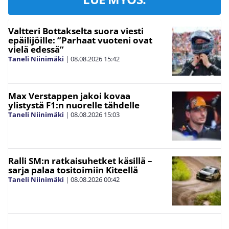
Valtteri Bottakselta suora viesti
epäilijöille: ”Parhaat vuoteni ovat
vielä edessä”
Taneli Niinimäki
|
08.08.2026
15:42
Max Verstappen jakoi kovaa
ylistystä F1:n nuorelle tähdelle
Taneli Niinimäki
|
08.08.2026
15:03
Ralli SM:n ratkaisuhetket käsillä –
sarja palaa tositoimiin Kiteellä
Taneli Niinimäki
|
08.08.2026
00:42