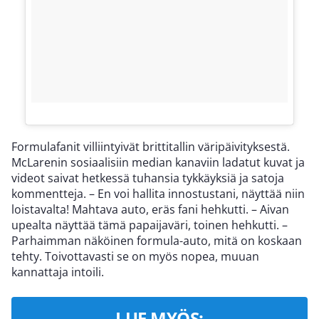
Formulafanit villiintyivät brittitallin väripäivityksestä.
McLarenin sosiaalisiin median kanaviin ladatut kuvat ja
videot saivat hetkessä tuhansia tykkäyksiä ja satoja
kommentteja. – En voi hallita innostustani, näyttää niin
loistavalta! Mahtava auto, eräs fani hehkutti. – Aivan
upealta näyttää tämä papaijaväri, toinen hehkutti. –
Parhaimman näköinen formula-auto, mitä on koskaan
tehty. Toivottavasti se on myös nopea, muuan
kannattaja intoili.
LUE MYÖS: