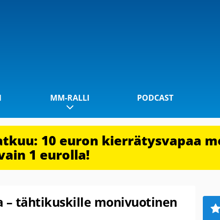
1
MM-RALLI
PODCAST
jatkuu: 10 euron kierrätysvapaa m
vain 1 eurolla!
ta – tähtikuskille monivuotinen