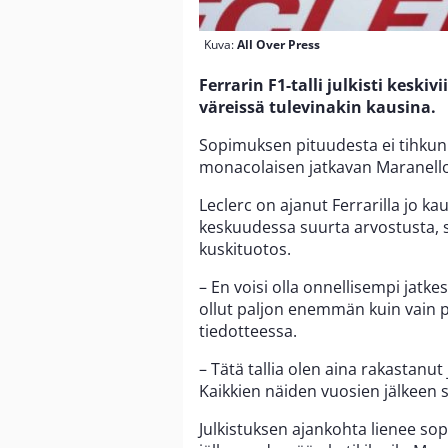
Kuva:
All Over Press
Ferrarin F1-talli julkisti keski
väreissä tulevinakin kausina.
Sopimuksen pituudesta ei tihkunut 
monacolaisen jatkavan Maranello
Leclerc on ajanut Ferrarilla jo ka
keskuudessa suurta arvostusta, si
kuskituotos.
– En voisi olla onnellisempi jatk
ollut paljon enemmän kuin vain pe
tiedotteessa.
– Tätä tallia olen aina rakastanut
Kaikkien näiden vuosien jälkeen s
Julkistuksen ajankohta lienee sopi