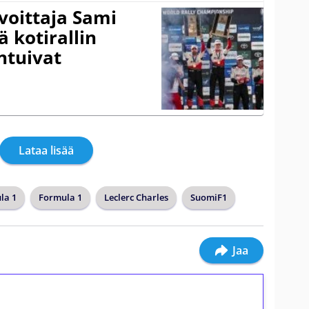
voittaja Sami
ä kotirallin
ntuivat
Lataa lisää
la 1
Formula 1
Leclerc Charles
SuomiF1
Jaa
ilmaiskierroksia ilman