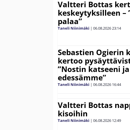
Valtteri Bottas ker
keskeytyksilleen – 
palaa”
Taneli Niinimäki
|
06.08.2026
23:14
Sebastien Ogierin 
kertoo pysäyttävist
”Nostin katseeni j
edessämme”
Taneli Niinimäki
|
06.08.2026
16:44
Valtteri Bottas na
kisoihin
Taneli Niinimäki
|
06.08.2026
12:49