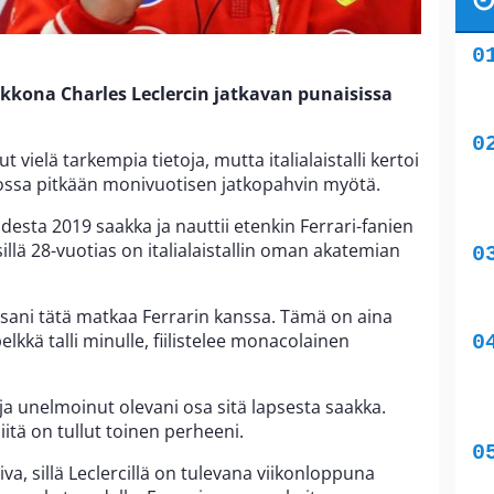
viikkona Charles Leclercin jatkavan punaisissa
vielä tarkempia tietoja, mutta italialaistalli kertoi
ssa pitkään monivuotisen jatkopahvin myötä.
udesta 2019 saakka ja nauttii etenkin Ferrari-fanien
llä 28-vuotias on italialaistallin oman akatemian
essani tätä matkaa Ferrarin kanssa. Tämä on aina
lkkä talli minulle, fiilistelee monacolainen
 ja unelmoinut olevani osa sitä lapsesta saakka.
iitä on tullut toinen perheeni.
va, sillä Leclercillä on tulevana viikonloppuna