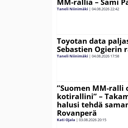
MM-rallia – Sami Paj
Taneli Niinimäki
|
04.08.2026
22:42
Toyotan data paljas
Sebastien Ogierin 
Taneli Niinimäki
|
04.08.2026
17:58
”Suomen MM-ralli 
kotirallini” – Tak
halusi tehdä saman
Rovanperä
Kati Ojala
|
03.08.2026
20:15