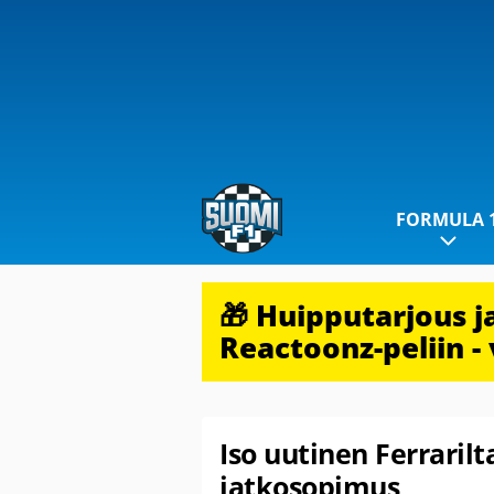
FORMULA 
🎁 Huipputarjous 
Reactoonz-peliin - 
Iso uutinen Ferraril
jatkosopimus