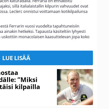
nacon katuradalla. Ferraria on ennakoitu
si, sillä italialaistallin kilpurin vahvuudet ovat
issa. Leclerc onnistui voittamaan kotikilpailunsa
sestä Ferrarin vuosi vuodelta tapahtuneisiin
 ainakin hetkeksi. Tapausta käsiteltiin lyhyesti
sa uskottiin monacolaisen kaasuttelevan jopa koko
LUE LISÄÄ
nostaa
älle: ”Miksi
äisi kilpailla