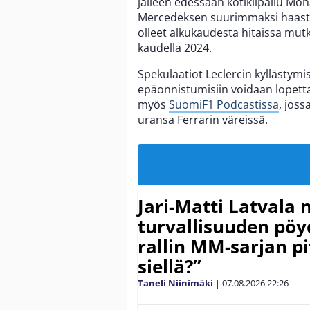
jälleen edessään kotikilpailu Mo
Mercedeksen suurimmaksi haastajak
olleet alkukaudesta hitaissa mutk
kaudella 2024.
Spekulaatiot Leclercin kyllästymi
epäonnistumisiin voidaan lopettaa
myös
SuomiF1 Podcastissa
, jos
uransa Ferrarin väreissä.
Jari-Matti Latvala 
turvallisuuden pöyd
rallin MM-sarjan pit
siellä?”
Taneli Niinimäki
|
07.08.2026
22:26