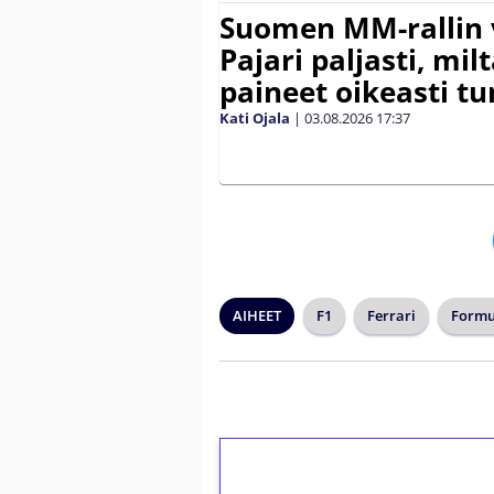
Suomen MM-rallin 
Pajari paljasti, milt
paineet oikeasti tu
Kati Ojala
|
03.08.2026
17:37
AIHEET
F1
Ferrari
Formu
1€ = 10€ arvosta 