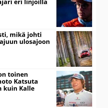
ari eri linjoilla
ti, mikä johti
rajuun ulosajoon
on toinen
amoto Katsuta
 kuin Kalle