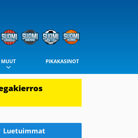
MUUT
PIKAKASINOT
egakierros
Luetuimmat