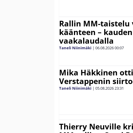
Rallin MM-taistelu 
käänteen – kauden
vaakalaudalla
Taneli Niinimäki
|
06.08.2026
00:07
Mika Häkkinen ott
Verstappenin siirt
Taneli Niinimäki
|
05.08.2026
23:31
Thierry Neuville kr