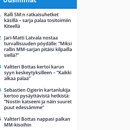
Ralli SM:n ratkaisuhetket
käsillä – sarja palaa tositoimiin
Kiteellä
Jari-Matti Latvala nostaa
turvallisuuden pöydälle: ”Miksi
rallin MM-sarjan pitäisi kilpailla
siellä?”
Valtteri Bottas kertoi karun
syyn keskeytyksilleen – ”Kaikki
alkaa palaa”
Sebastien Ogierin kartanlukija
kertoo pysäyttävistä hetkistä:
”Nostin katseeni ja näin suuret
puut edessämme”
Valtteri Bottas nappasi paikan
MM-kisoihin