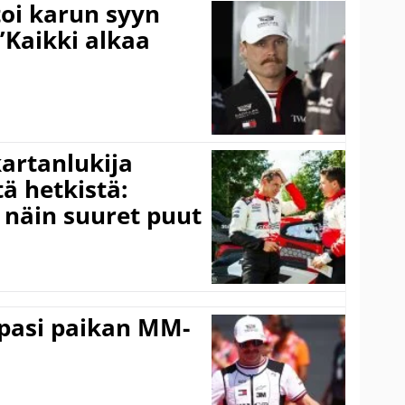
toi karun syyn
”Kaikki alkaa
kartanlukija
ä hetkistä:
a näin suuret puut
ppasi paikan MM-