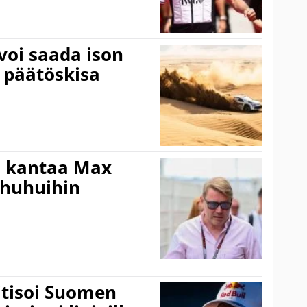
voi saada ison
 päätöskisa
i kantaa Max
ohuhuihin
itisoi Suomen