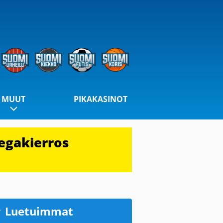
MUUT
PIKAKASINOT
egakierros
Luetuimmat