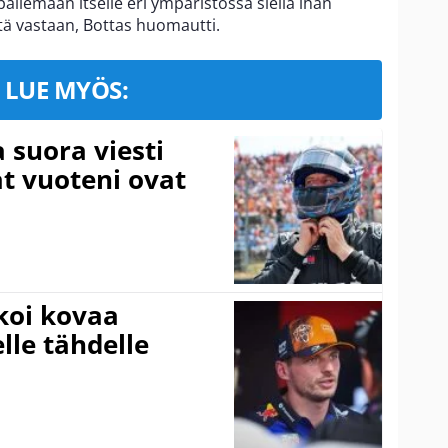
ilemaan itselle eri ympäristössä siellä ihan
itä vastaan, Bottas huomautti.
LUE MYÖS:
a suora viesti
at vuoteni ovat
koi kovaa
lle tähdelle