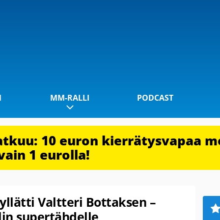
1
MM-RALLI
PODCAST
jatkuu: 10 euron kierrätysvapaa m
vain 1 eurolla!
llätti Valtteri Bottaksen –
lin supertähdelle