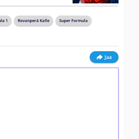
la 1
Rovanperä Kalle
Super Formula
Jaa
ilmaiskierroksia ilman
osta Tuohi 1000 -peliin (arvo 0,20€ per