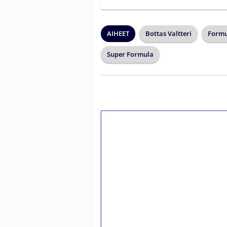
AIHEET
Bottas Valtteri
Formu
Super Formula
1€ = 10€ arvosta 
kierrätystä!
Talleta 1€
Saat heti 50 ilmaiskierr
kierros)!
Ei kierrätysvaatimusta!