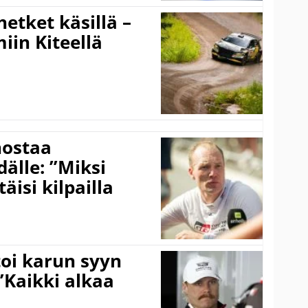
hetket käsillä –
iin Kiteellä
nostaa
älle: ”Miksi
äisi kilpailla
toi karun syyn
”Kaikki alkaa