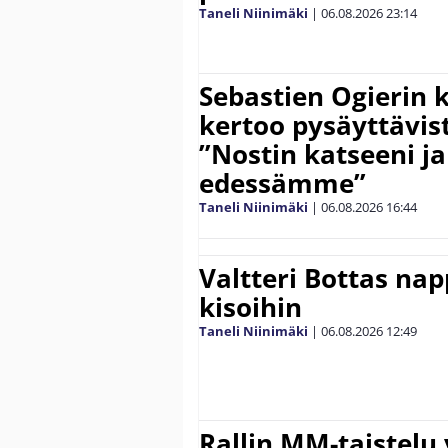
Taneli Niinimäki
|
06.08.2026
23:14
Sebastien Ogierin 
kertoo pysäyttävist
”Nostin katseeni j
edessämme”
Taneli Niinimäki
|
06.08.2026
16:44
Valtteri Bottas na
kisoihin
Taneli Niinimäki
|
06.08.2026
12:49
Rallin MM-taistelu 