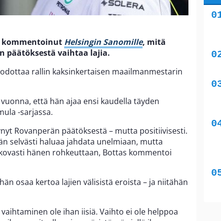
 on kommentoinut
Helsingin Sanomille
, mitä
 päätöksestä vaihtaa lajia.
 odottaa rallin kaksinkertaisen maailmanmestarin
vuonna, että hän ajaa ensi kaudella täyden
ula -sarjassa.
tynyt Rovanperän päätöksestä – mutta positiivisesti.
Hän selvästi haluaa jahdata unelmiaan, mutta
 kovasti hänen rohkeuttaan, Bottas kommentoi
 hän osaa kertoa lajien välisistä eroista – ja niitähän
e vaihtaminen ole ihan iisiä. Vaihto ei ole helppoa