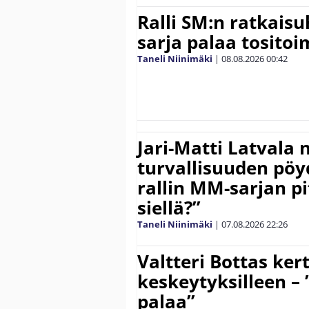
Ralli SM:n ratkaisu
sarja palaa tositoim
Taneli Niinimäki
|
08.08.2026
00:42
Jari-Matti Latvala 
turvallisuuden pöyd
rallin MM-sarjan pit
siellä?”
Taneli Niinimäki
|
07.08.2026
22:26
Valtteri Bottas ker
keskeytyksilleen – 
palaa”