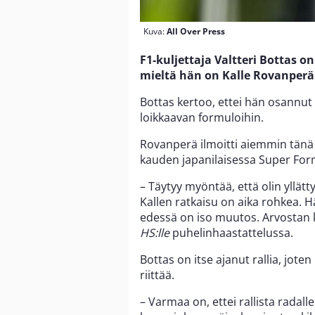
Kuva:
All Over Press
F1-kuljettaja Valtteri Bottas
mieltä hän on Kalle Rovanperän
Bottas kertoo, ettei hän osannut
loikkaavan formuloihin.
Rovanperä ilmoitti aiemmin tänä 
kauden japanilaisessa Super Form
– Täytyy myöntää, että olin yllät
Kallen ratkaisu on aika rohkea. 
edessä on iso muutos. Arvostan
HS:lle
puhelinhaastattelussa.
Bottas on itse ajanut rallia, joten
riittää.
– Varmaa on, ettei rallista radall