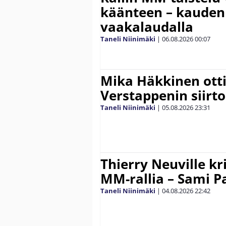
käänteen – kauden
vaakalaudalla
Taneli Niinimäki
|
06.08.2026
00:07
Mika Häkkinen ott
Verstappenin siirt
Taneli Niinimäki
|
05.08.2026
23:31
Thierry Neuville kr
MM-rallia – Sami Paj
Taneli Niinimäki
|
04.08.2026
22:42