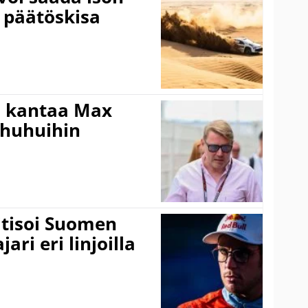
 päätöskisa
i kantaa Max
ohuhuihin
itisoi Suomen
ari eri linjoilla