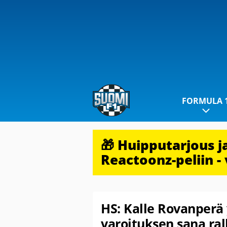
FORMULA 
🎁 Huipputarjous 
Reactoonz-peliin - 
HS: Kalle Rovanperä y
varoituksen sana ral