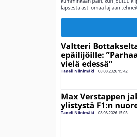
kumminkaan päin, kun joutuu kilpa
lapsesta asti omaa lajiaan tehne
Valtteri Bottakselt
epäilijöille: ”Parha
vielä edessä”
Taneli Niinimäki
|
08.08.2026
15:42
Max Verstappen ja
ylistystä F1:n nuore
Taneli Niinimäki
|
08.08.2026
15:03