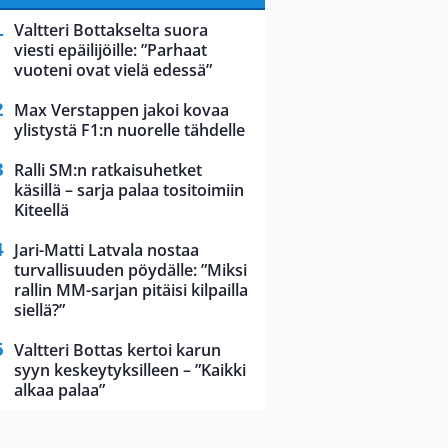
Valtteri Bottakselta suora
viesti epäilijöille: ”Parhaat
vuoteni ovat vielä edessä”
Max Verstappen jakoi kovaa
ylistystä F1:n nuorelle tähdelle
Ralli SM:n ratkaisuhetket
käsillä – sarja palaa tositoimiin
Kiteellä
Jari-Matti Latvala nostaa
turvallisuuden pöydälle: ”Miksi
rallin MM-sarjan pitäisi kilpailla
siellä?”
Valtteri Bottas kertoi karun
syyn keskeytyksilleen – ”Kaikki
alkaa palaa”