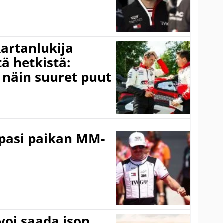
kartanlukija
ä hetkistä:
a näin suuret puut
ppasi paikan MM-
voi saada ison