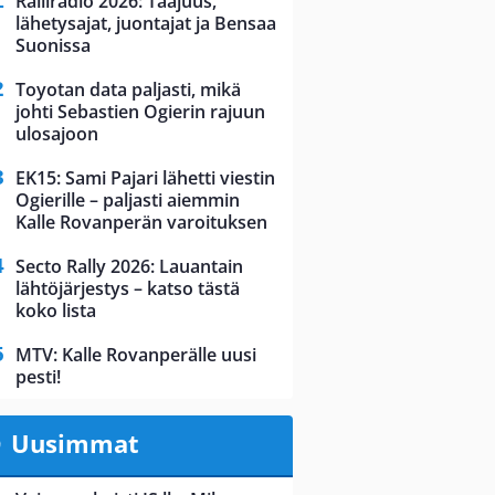
Ralliradio 2026: Taajuus,
lähetysajat, juontajat ja Bensaa
Suonissa
Toyotan data paljasti, mikä
johti Sebastien Ogierin rajuun
ulosajoon
EK15: Sami Pajari lähetti viestin
Ogierille – paljasti aiemmin
Kalle Rovanperän varoituksen
Secto Rally 2026: Lauantain
lähtöjärjestys – katso tästä
koko lista
MTV: Kalle Rovanperälle uusi
pesti!
Uusimmat