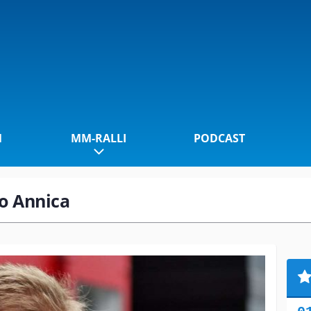
1
MM-RALLI
PODCAST
lo Annica