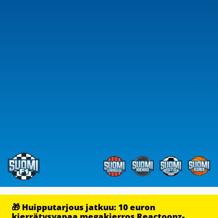
🎁 Huipputarjous jatkuu: 10 euron
kierrätysvapaa megakierros Reactoonz-