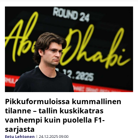
Pikkuformuloissa kummallinen
tilanne – tallin kuskikatras
vanhempi kuin puolella F1-
sarjasta
Eetu Lehtonen
|
24.12.2025
09:00