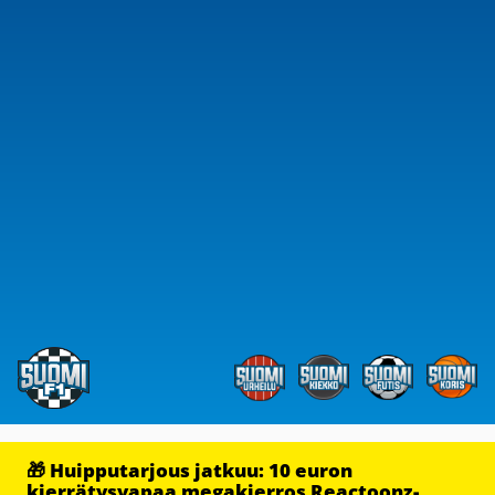
🎁 Huipputarjous jatkuu: 10 euron
kierrätysvapaa megakierros Reactoonz-