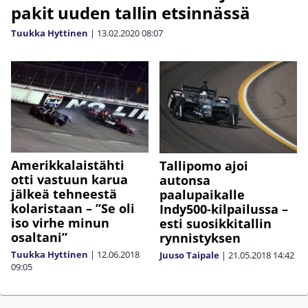
pakit uuden tallin etsinnässä
Tuukka Hyttinen
|
13.02.2020
08:07
Amerikkalaistähti
Tallipomo ajoi
otti vastuun karua
autonsa
jälkeä tehneestä
paalupaikalle
kolaristaan – ”Se oli
Indy500-kilpailussa –
iso virhe minun
esti suosikkitallin
osaltani”
rynnistyksen
Tuukka Hyttinen
|
12.06.2018
Juuso Taipale
|
21.05.2018
14:42
09:05