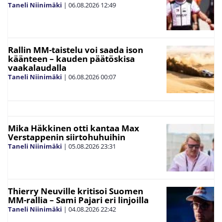
Taneli Niinimäki
|
06.08.2026
12:49
Rallin MM-taistelu voi saada ison
käänteen – kauden päätöskisa
vaakalaudalla
Taneli Niinimäki
|
06.08.2026
00:07
Mika Häkkinen otti kantaa Max
Verstappenin siirtohuhuihin
Taneli Niinimäki
|
05.08.2026
23:31
Thierry Neuville kritisoi Suomen
MM-rallia – Sami Pajari eri linjoilla
Taneli Niinimäki
|
04.08.2026
22:42