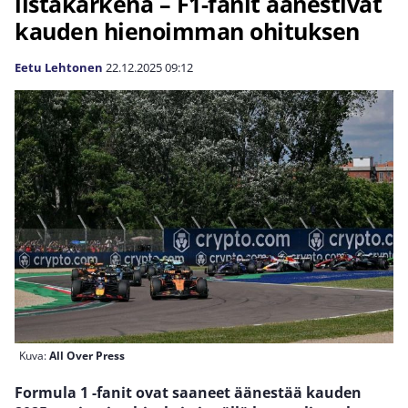
listakärkenä – F1-fanit äänestivät
kauden hienoimman ohituksen
Eetu Lehtonen
22.12.2025
09:12
Kuva:
All Over Press
Formula 1 -fanit ovat saaneet äänestää kauden