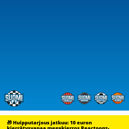
🎁 Huipputarjous jatkuu: 10 euron
kierrätysvapaa megakierros Reactoonz-