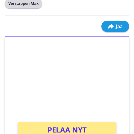
Verstappen Max
Jaa
1€ = 10€ arvosta
ilmaiskierroksia ilman
kierrätystä!
Talleta 1€
Saat heti 50 ilmaiskierrosta Tuohi 1000 -
peliin (arvo 0,20€ per kierros)!
Ei kierrätysvaatimusta!
PELAA NYT