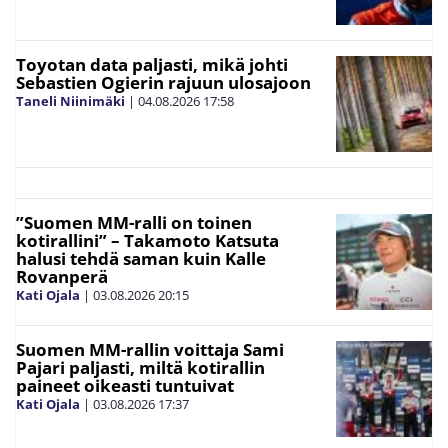
Toyotan data paljasti, mikä johti
Sebastien Ogierin rajuun ulosajoon
Taneli Niinimäki
|
04.08.2026
17:58
”Suomen MM-ralli on toinen
kotirallini” – Takamoto Katsuta
halusi tehdä saman kuin Kalle
Rovanperä
Kati Ojala
|
03.08.2026
20:15
Suomen MM-rallin voittaja Sami
Pajari paljasti, miltä kotirallin
paineet oikeasti tuntuivat
Kati Ojala
|
03.08.2026
17:37