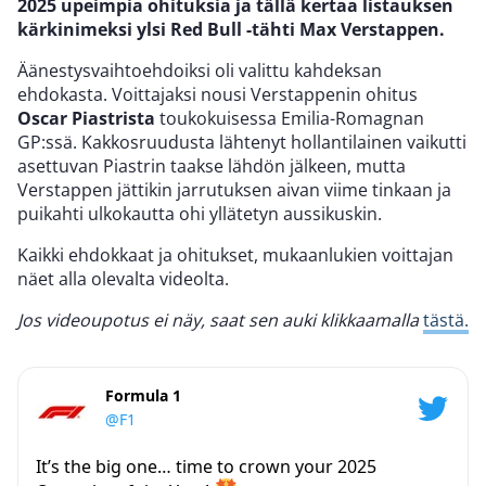
2025 upeimpia ohituksia ja tällä kertaa listauksen
kärkinimeksi ylsi Red Bull -tähti Max Verstappen.
Äänestysvaihtoehdoiksi oli valittu kahdeksan
ehdokasta. Voittajaksi nousi Verstappenin ohitus
Oscar Piastrista
toukokuisessa Emilia-Romagnan
GP:ssä. Kakkosruudusta lähtenyt hollantilainen vaikutti
asettuvan Piastrin taakse lähdön jälkeen, mutta
Verstappen jättikin jarrutuksen aivan viime tinkaan ja
puikahti ulkokautta ohi yllätetyn aussikuskin.
Kaikki ehdokkaat ja ohitukset, mukaanlukien voittajan
näet alla olevalta videolta.
Jos videoupotus ei näy, saat sen auki klikkaamalla
tästä.
Formula 1
@F1
It’s the big one… time to crown your 2025