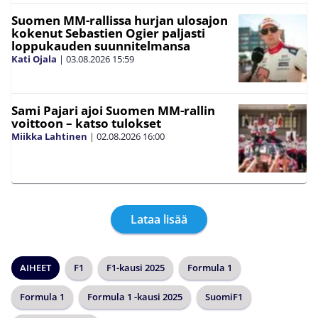
Suomen MM-rallissa hurjan ulosajon
kokenut Sebastien Ogier paljasti
loppukauden suunnitelmansa
Kati Ojala
|
03.08.2026
15:59
Sami Pajari ajoi Suomen MM-rallin
voittoon – katso tulokset
Miikka Lahtinen
|
02.08.2026
16:00
Lataa lisää
AIHEET
F1
F1-kausi 2025
Formula 1
Formula 1
Formula 1 -kausi 2025
SuomiF1