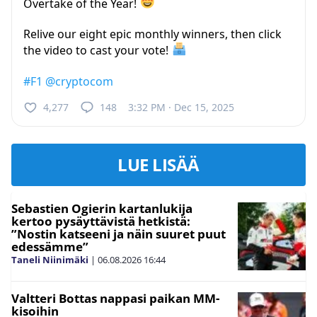
Overtake of the Year!
Relive our eight epic monthly winners, then click
the video to cast your vote!
#F1
@cryptocom
4,277
148
3:32 PM · Dec 15, 2025
LUE LISÄÄ
Sebastien Ogierin kartanlukija
kertoo pysäyttävistä hetkistä:
”Nostin katseeni ja näin suuret puut
edessämme”
Taneli Niinimäki
|
06.08.2026
16:44
Valtteri Bottas nappasi paikan MM-
kisoihin