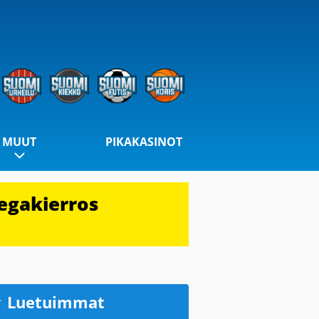
MUUT
PIKAKASINOT
egakierros
Luetuimmat