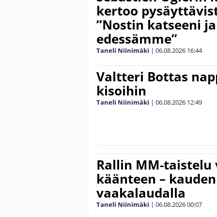
kertoo pysäyttävist
”Nostin katseeni j
edessämme”
Taneli Niinimäki
|
06.08.2026
16:44
Valtteri Bottas na
kisoihin
Taneli Niinimäki
|
06.08.2026
12:49
Rallin MM-taistelu 
käänteen – kauden
vaakalaudalla
Taneli Niinimäki
|
06.08.2026
00:07