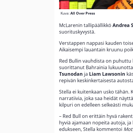
Kuva:
All Over Press
McLarenin tallipäällikkö
Andrea S
suorituskyvystä.
Verstappen nappasi kauden tois
Aikaisempi lauantain kruunu poik
Red Bullin vauhdista on puhuttu
suorittanut Bahrainia lukuunotta
Tsunodan
ja
Liam Lawsonin
käs
repivän keskinkertaisesta autosta
Stella ei kuitenkaan usko tähän.
narratiivia, joka saa heidät näyt
kilpuri on edelleen selkeästi mu
– Red Bull on erittäin hyvä rake
hyviä ajamaan nopeita autoja, j
edukseen, Stella kommentoi
Moto