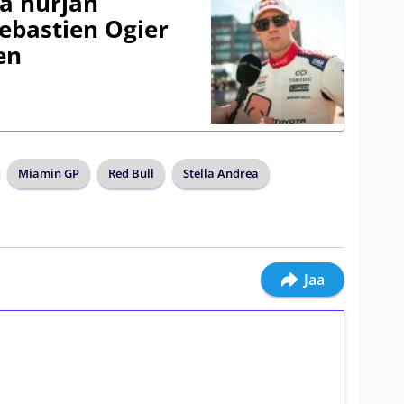
a hurjan
ebastien Ogier
en
Miamin GP
Red Bull
Stella Andrea
Jaa
ilmaiskierroksia ilman