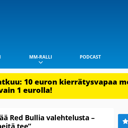
1
MM-RALLI
PODCAST
jatkuu: 10 euron kierrätysvapaa m
vain 1 eurolla!
ä Red Bullia valehtelusta –
eitä tee”