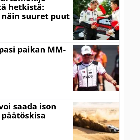
ä hetkistä:
a näin suuret puut
ppasi paikan MM-
voi saada ison
 päätöskisa