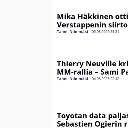
Mika Häkkinen ott
Verstappenin siirt
Taneli Niinimäki
|
05.08.2026
23:31
Thierry Neuville kr
MM-rallia – Sami Paj
Taneli Niinimäki
|
04.08.2026
22:42
Toyotan data paljas
Sebastien Ogierin 