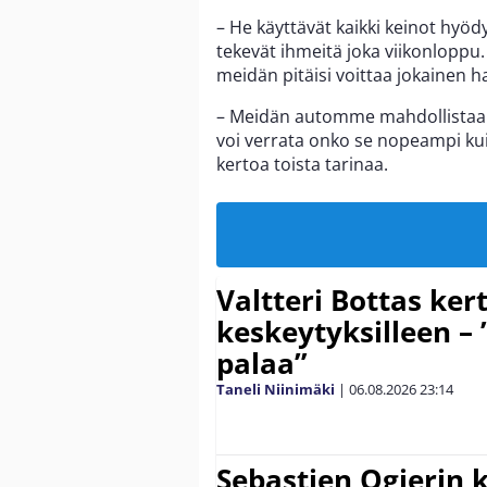
– He käyttävät kaikki keinot hyöd
tekevät ihmeitä joka viikonlopp
meidän pitäisi voittaa jokainen har
– Meidän automme mahdollistaa k
voi verrata onko se nopeampi kui
kertoa toista tarinaa.
Valtteri Bottas ker
keskeytyksilleen – 
palaa”
Taneli Niinimäki
|
06.08.2026
23:14
Sebastien Ogierin 