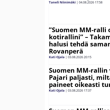
Taneli Niinimäki
|
04.08.2026
17:58
”Suomen MM-ralli 
kotirallini” – Tak
halusi tehdä saman
Rovanperä
Kati Ojala
|
03.08.2026
20:15
Suomen MM-rallin 
Pajari paljasti, milt
paineet oikeasti tu
Kati Ojala
|
03.08.2026
17:37