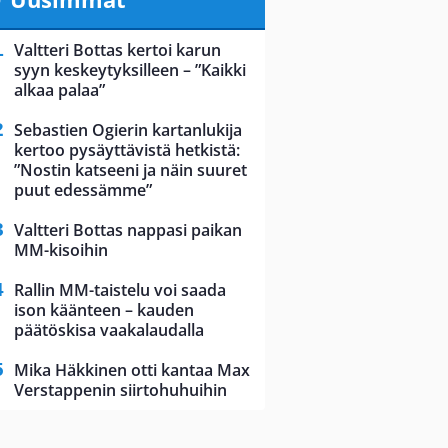
Valtteri Bottas kertoi karun
syyn keskeytyksilleen – ”Kaikki
alkaa palaa”
Sebastien Ogierin kartanlukija
kertoo pysäyttävistä hetkistä:
”Nostin katseeni ja näin suuret
puut edessämme”
Valtteri Bottas nappasi paikan
MM-kisoihin
Rallin MM-taistelu voi saada
ison käänteen – kauden
päätöskisa vaakalaudalla
Mika Häkkinen otti kantaa Max
Verstappenin siirtohuhuihin