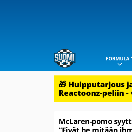
FORMULA 
🎁 Huipputarjous 
Reactoonz-peliin - 
McLaren-pomo syyttä
”Eivät he mitään ihm