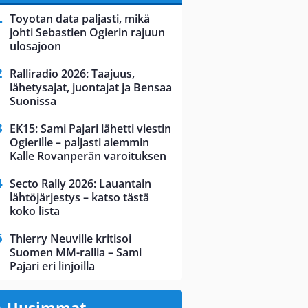
Toyotan data paljasti, mikä
johti Sebastien Ogierin rajuun
ulosajoon
Ralliradio 2026: Taajuus,
lähetysajat, juontajat ja Bensaa
Suonissa
EK15: Sami Pajari lähetti viestin
Ogierille – paljasti aiemmin
Kalle Rovanperän varoituksen
Secto Rally 2026: Lauantain
lähtöjärjestys – katso tästä
koko lista
Thierry Neuville kritisoi
Suomen MM-rallia – Sami
Pajari eri linjoilla
Uusimmat