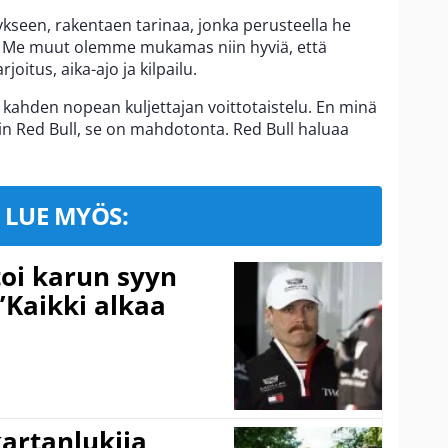
ykseen, rakentaen tarinaa, jonka perusteella he
u. Me muut olemme mukamas niin hyviä, että
joitus, aika-ajo ja kilpailu.
ahden nopean kuljettajan voittotaistelu. En minä
n Red Bull, se on mahdotonta. Red Bull haluaa
LUE MYÖS:
toi karun syyn
”Kaikki alkaa
kartanlukija