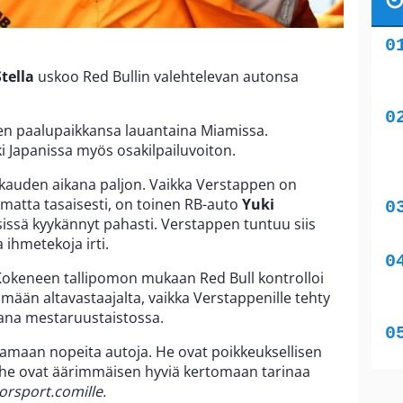
tella
uskoo Red Bullin valehtelevan autonsa
en paalupaikkansa lauantaina Miamissa.
i Japanissa myös osakilpailuvoiton.
 kauden aikana paljon. Vaikka Verstappen on
matta tasaisesti, on toinen RB-auto
Yuki
issä kyykännyt pahasti. Verstappen tuntuu siis
 ihmetekoja irti.
 Kokeneen tallipomon mukaan Red Bull kontrolloi
tämään altavastaajalta, vaikka Verstappenille tehty
kana mestaruustaistossa.
ntamaan nopeita autoja. He ovat poikkeuksellisen
a he ovat äärimmäisen hyviä kertomaan tarinaa
rsport.comille.