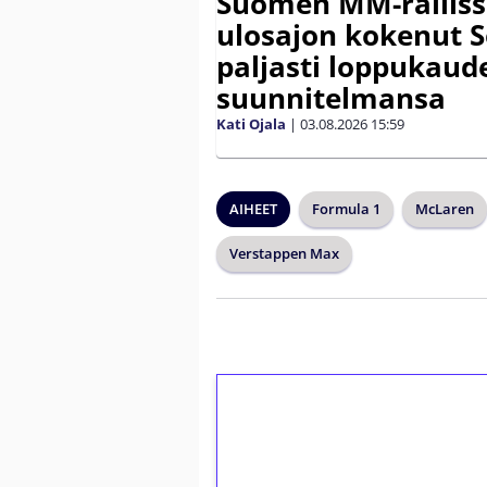
Suomen MM-ralliss
ulosajon kokenut S
paljasti loppukaud
suunnitelmansa
Kati Ojala
|
03.08.2026
15:59
AIHEET
Formula 1
McLaren
Verstappen Max
1€ = 10€ arvosta 
kierrätystä!