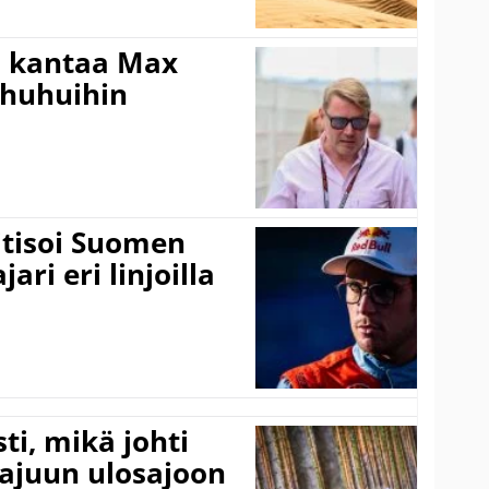
i kantaa Max
ohuhuihin
itisoi Suomen
ari eri linjoilla
ti, mikä johti
rajuun ulosajoon