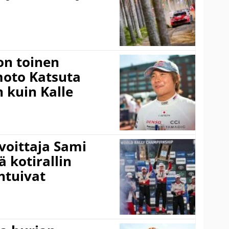
on toinen
amoto Katsuta
 kuin Kalle
voittaja Sami
ä kotirallin
ntuivat