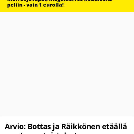
peliin - vain 1 eurolla!
Arvio: Bottas ja Räikkönen etäällä