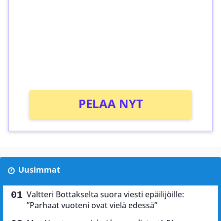
Talleta 1€
Saat heti 50 ilmaiskierrosta Tuohi 1000 -
peliin (arvo 0,20€ per kierros)!
Ei kierrätysvaatimusta!
PELAA NYT
Uusimmat
Valtteri Bottakselta suora viesti epäilijöille:
”Parhaat vuoteni ovat vielä edessä”