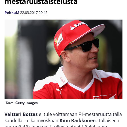
mestaruustaistelusta
PekkaM
22.03.2017
20:42
Kuva:
Getty Images
Valtteri Bottas
ei tule voittamaan F1-mestaruutta tällä
kaudella – eikä myöskään
Kimi Räikkönen
. Tällaiseen
johtopäätökseen ovat tulleet vetoyhtiö Betsafen