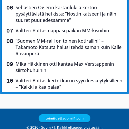
Sebastien Ogierin kartanlukija kertoo
pysäyttävistä hetkistä: ”Nostin katseeni ja näin
suuret puut edessämme”
Valtteri Bottas nappasi paikan MM-kisoihin
”Suomen MM-ralli on toinen kotirallini” –
Takamoto Katsuta halusi tehdä saman kuin Kalle
Rovanperä
Mika Häkkinen otti kantaa Max Verstappenin
siirtohuhuihin
Valtteri Bottas kertoi karun syyn keskeytyksilleen
– ”Kaikki alkaa palaa”
toimitus@suomif1.com
© 2026 - SuomiF1. Kaikki oikeudet pidätetään.