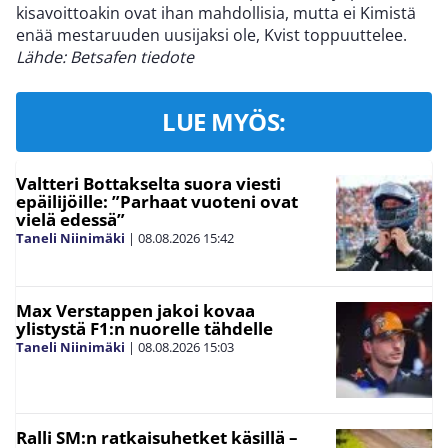
kisavoittoakin ovat ihan mahdollisia, mutta ei Kimistä
enää mestaruuden uusijaksi ole, Kvist toppuuttelee.
Lähde: Betsafen tiedote
LUE MYÖS:
Valtteri Bottakselta suora viesti
epäilijöille: ”Parhaat vuoteni ovat
vielä edessä”
Taneli Niinimäki
|
08.08.2026
15:42
Max Verstappen jakoi kovaa
ylistystä F1:n nuorelle tähdelle
Taneli Niinimäki
|
08.08.2026
15:03
Ralli SM:n ratkaisuhetket käsillä –