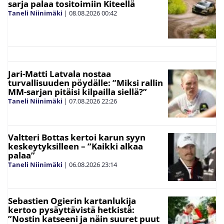
sarja palaa tositoimiin Kiteellä
Taneli Niinimäki
|
08.08.2026
00:42
Jari-Matti Latvala nostaa
turvallisuuden pöydälle: ”Miksi rallin
MM-sarjan pitäisi kilpailla siellä?”
Taneli Niinimäki
|
07.08.2026
22:26
Valtteri Bottas kertoi karun syyn
keskeytyksilleen – ”Kaikki alkaa
palaa”
Taneli Niinimäki
|
06.08.2026
23:14
Sebastien Ogierin kartanlukija
kertoo pysäyttävistä hetkistä:
”Nostin katseeni ja näin suuret puut