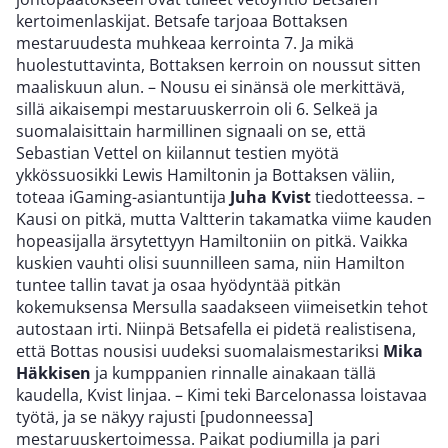
kertoimenlaskijat. Betsafe tarjoaa Bottaksen
mestaruudesta muhkeaa kerrointa 7. Ja mikä
huolestuttavinta, Bottaksen kerroin on noussut sitten
maaliskuun alun. – Nousu ei sinänsä ole merkittävä,
sillä aikaisempi mestaruuskerroin oli 6. Selkeä ja
suomalaisittain harmillinen signaali on se, että
Sebastian Vettel on kiilannut testien myötä
ykkössuosikki Lewis Hamiltonin ja Bottaksen väliin,
toteaa iGaming-asiantuntija
Juha Kvist
tiedotteessa. –
Kausi on pitkä, mutta Valtterin takamatka viime kauden
hopeasijalla ärsytettyyn Hamiltoniin on pitkä. Vaikka
kuskien vauhti olisi suunnilleen sama, niin Hamilton
tuntee tallin tavat ja osaa hyödyntää pitkän
kokemuksensa Mersulla saadakseen viimeisetkin tehot
autostaan irti. Niinpä Betsafella ei pidetä realistisena,
että Bottas nousisi uudeksi suomalaismestariksi
Mika
Häkkisen
ja kumppanien rinnalle ainakaan tällä
kaudella, Kvist linjaa. – Kimi teki Barcelonassa loistavaa
työtä, ja se näkyy rajusti [pudonneessa]
mestaruuskertoimessa. Paikat podiumilla ja pari