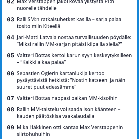
Max Verstappen jakoi kovaa ylistystä F1:n
nuorelle tähdelle
Ralli SM:n ratkaisuhetket käsillä – sarja palaa
tositoimiin Kiteellä
Jari-Matti Latvala nostaa turvallisuuden pöydälle:
”Miksi rallin MM-sarjan pitäisi kilpailla siellä?”
Valtteri Bottas kertoi karun syyn keskeytyksilleen
– ”Kaikki alkaa palaa”
Sebastien Ogierin kartanlukija kertoo
pysäyttävistä hetkistä: ”Nostin katseeni ja näin
suuret puut edessämme”
Valtteri Bottas nappasi paikan MM-kisoihin
Rallin MM-taistelu voi saada ison käänteen –
kauden päätöskisa vaakalaudalla
Mika Häkkinen otti kantaa Max Verstappenin
siirtohuhuihin