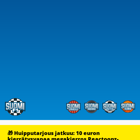
🎁 Huipputarjous jatkuu: 10 euron
kierrätysvapaa megakierros Reactoonz-