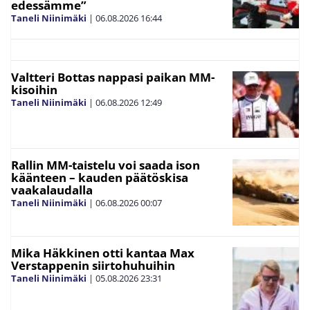
edessämme”
Taneli Niinimäki
|
06.08.2026
16:44
Valtteri Bottas nappasi paikan MM-
kisoihin
Taneli Niinimäki
|
06.08.2026
12:49
Rallin MM-taistelu voi saada ison
käänteen – kauden päätöskisa
vaakalaudalla
Taneli Niinimäki
|
06.08.2026
00:07
Mika Häkkinen otti kantaa Max
Verstappenin siirtohuhuihin
Taneli Niinimäki
|
05.08.2026
23:31