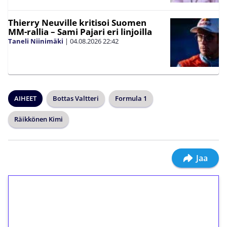
Thierry Neuville kritisoi Suomen
MM-rallia – Sami Pajari eri linjoilla
Taneli Niinimäki
|
04.08.2026
22:42
AIHEET
Bottas Valtteri
Formula 1
Räikkönen Kimi
Jaa
1€ = 10€ arvosta
ilmaiskierroksia ilman
kierrätystä!