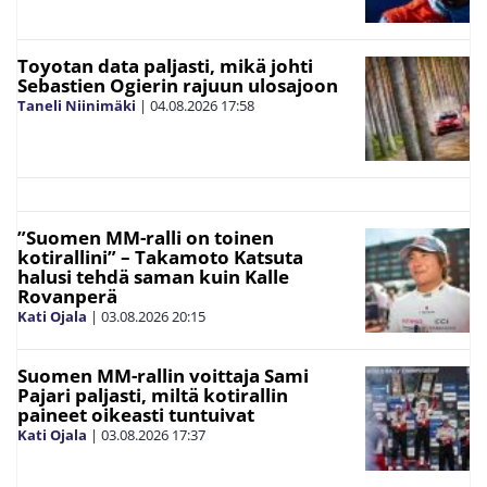
Toyotan data paljasti, mikä johti
Sebastien Ogierin rajuun ulosajoon
Taneli Niinimäki
|
04.08.2026
17:58
”Suomen MM-ralli on toinen
kotirallini” – Takamoto Katsuta
halusi tehdä saman kuin Kalle
Rovanperä
Kati Ojala
|
03.08.2026
20:15
Suomen MM-rallin voittaja Sami
Pajari paljasti, miltä kotirallin
paineet oikeasti tuntuivat
Kati Ojala
|
03.08.2026
17:37