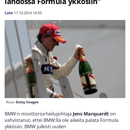
lähdössä Formula ykkösiin”
Late
17.10.2016
16:55
Kuva:
Getty Images
BMW:n moottoriurheilujohtaja
Jens Marquardt
on
vahvistanut, ettei BMW:llä ole aikeita palata Formula
ykkösiin. BMW julkisti uuden