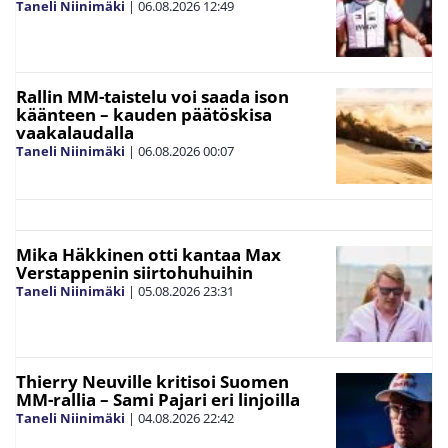
Taneli Niinimäki
|
06.08.2026
12:49
Rallin MM-taistelu voi saada ison
käänteen – kauden päätöskisa
vaakalaudalla
Taneli Niinimäki
|
06.08.2026
00:07
Mika Häkkinen otti kantaa Max
Verstappenin siirtohuhuihin
Taneli Niinimäki
|
05.08.2026
23:31
Thierry Neuville kritisoi Suomen
MM-rallia – Sami Pajari eri linjoilla
Taneli Niinimäki
|
04.08.2026
22:42