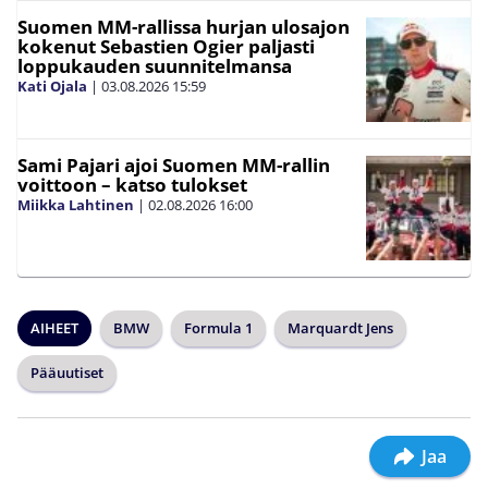
Suomen MM-rallissa hurjan ulosajon
kokenut Sebastien Ogier paljasti
loppukauden suunnitelmansa
Kati Ojala
|
03.08.2026
15:59
Sami Pajari ajoi Suomen MM-rallin
voittoon – katso tulokset
Miikka Lahtinen
|
02.08.2026
16:00
AIHEET
BMW
Formula 1
Marquardt Jens
Pääuutiset
Jaa