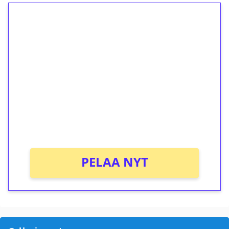
1€ = 10€ arvosta
ilmaiskierroksia ilman
kierrätystä!
Talleta 1€
Saat heti 50 ilmaiskierrosta Tuohi 1000 -
peliin (arvo 0,20€ per kierros)!
Ei kierrätysvaatimusta!
PELAA NYT