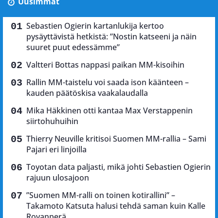
Uusimmat
Sebastien Ogierin kartanlukija kertoo
pysäyttävistä hetkistä: ”Nostin katseeni ja näin
suuret puut edessämme”
Valtteri Bottas nappasi paikan MM-kisoihin
Rallin MM-taistelu voi saada ison käänteen –
kauden päätöskisa vaakalaudalla
Mika Häkkinen otti kantaa Max Verstappenin
siirtohuhuihin
Thierry Neuville kritisoi Suomen MM-rallia – Sami
Pajari eri linjoilla
Toyotan data paljasti, mikä johti Sebastien Ogierin
rajuun ulosajoon
”Suomen MM-ralli on toinen kotirallini” –
Takamoto Katsuta halusi tehdä saman kuin Kalle
Rovanperä