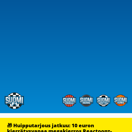
🎁 Huipputarjous jatkuu: 10 euron
kierrätysvapaa megakierros Reactoonz-