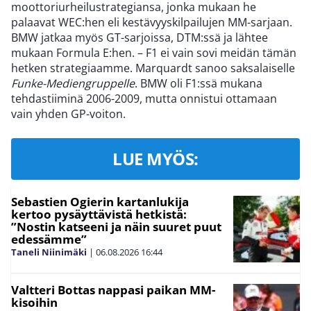
moottoriurheilustrategiansa, jonka mukaan he
palaavat WEC:hen eli kestävyyskilpailujen MM-sarjaan.
BMW jatkaa myös GT-sarjoissa, DTM:ssä ja lähtee
mukaan Formula E:hen. – F1 ei vain sovi meidän tämän
hetken strategiaamme. Marquardt sanoo saksalaiselle
Funke-Mediengruppelle
. BMW oli F1:ssä mukana
tehdastiiminä 2006-2009, mutta onnistui ottamaan
vain yhden GP-voiton.
LUE MYÖS:
Sebastien Ogierin kartanlukija
kertoo pysäyttävistä hetkistä:
”Nostin katseeni ja näin suuret puut
edessämme”
Taneli Niinimäki
|
06.08.2026
16:44
Valtteri Bottas nappasi paikan MM-
kisoihin