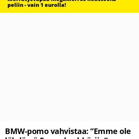
peliin - vain 1 eurolla!
BMW-pomo vahvistaa: ”Emme ole