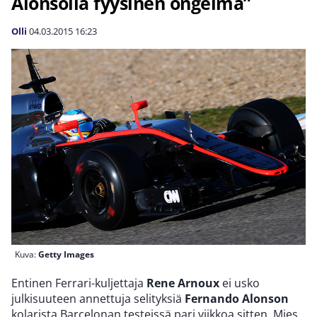
Alonsolla fyysinen ongelma”
Olli
04.03.2015
16:23
Kuva:
Getty Images
Entinen Ferrari-kuljettaja
Rene Arnoux
ei usko
julkisuuteen annettuja selityksiä
Fernando Alonson
kolarista Barcelonan testeissä pari viikkoa sitten. Mies