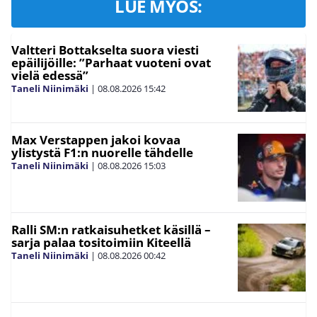
LUE MYÖS:
Valtteri Bottakselta suora viesti
epäilijöille: ”Parhaat vuoteni ovat
vielä edessä”
Taneli Niinimäki
|
08.08.2026
15:42
Max Verstappen jakoi kovaa
ylistystä F1:n nuorelle tähdelle
Taneli Niinimäki
|
08.08.2026
15:03
Ralli SM:n ratkaisuhetket käsillä –
sarja palaa tositoimiin Kiteellä
Taneli Niinimäki
|
08.08.2026
00:42