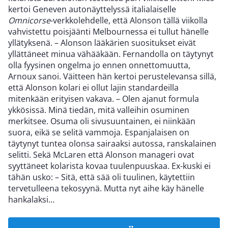
kertoi Geneven autonäyttelyssä italialaiselle
Omnicorse
-verkkolehdelle, että Alonson tällä viikolla
vahvistettu poisjäänti Melbournessa ei tullut hänelle
yllätyksenä. – Alonson lääkärien suositukset eivät
yllättäneet minua vähääkään. Fernandolla on täytynyt
olla fyysinen ongelma jo ennen onnettomuutta,
Arnoux sanoi. Väitteen hän kertoi perustelevansa sillä,
että Alonson kolari ei ollut lajin standardeilla
mitenkään erityisen vakava. – Olen ajanut formula
ykkösissä. Minä tiedän, mitä valleihin osuminen
merkitsee. Osuma oli sivusuuntainen, ei niinkään
suora, eikä se selitä vammoja. Espanjalaisen on
täytynyt tuntea olonsa sairaaksi autossa, ranskalainen
selitti. Sekä McLaren että Alonson manageri ovat
syyttäneet kolarista kovaa tuulenpuuskaa. Ex-kuski ei
tähän usko: – Sitä, että sää oli tuulinen, käytettiin
tervetulleena tekosyynä. Mutta nyt aihe käy hänelle
hankalaksi…