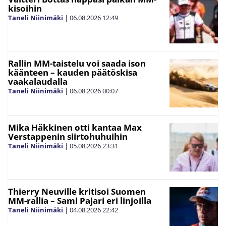
kisoihin
Taneli Niinimäki
|
06.08.2026
12:49
Rallin MM-taistelu voi saada ison
käänteen – kauden päätöskisa
vaakalaudalla
Taneli Niinimäki
|
06.08.2026
00:07
Mika Häkkinen otti kantaa Max
Verstappenin siirtohuhuihin
Taneli Niinimäki
|
05.08.2026
23:31
Thierry Neuville kritisoi Suomen
MM-rallia – Sami Pajari eri linjoilla
Taneli Niinimäki
|
04.08.2026
22:42