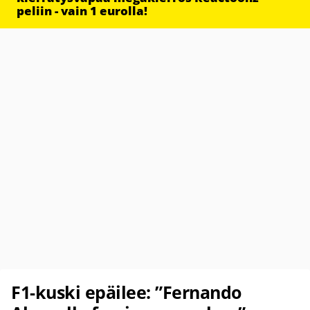
peliin - vain 1 eurolla!
F1-kuski epäilee: ”Fernando