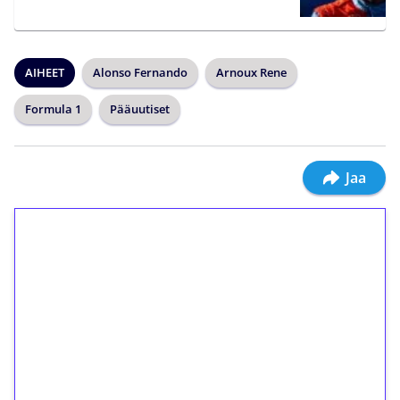
AIHEET
Alonso Fernando
Arnoux Rene
Formula 1
Pääuutiset
Jaa
1€ = 10€ arvosta
ilmaiskierroksia ilman
kierrätystä!
Talleta 1€
Saat heti 50 ilmaiskierrosta Tuohi 1000 -
peliin (arvo 0,20€ per kierros)!