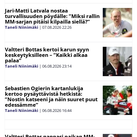
Jari-Matti Latvala nostaa
turvallisuuden pöydälle: ”Miksi rallin
MM-sarjan pitäisi kilpailla siellä?”
Taneli Niinimäki
|
07.08.2026
22:26
Valtteri Bottas kertoi karun syyn
keskeytyksilleen – ”Kaikki alkaa
palaa”
Taneli Niinimäki
|
06.08.2026
23:14
Sebastien Ogierin kartanlukija
kertoo pysäyttävistä hetkistä:
”Nostin katseeni ja näin suuret puut
edessämme”
Taneli Niinimäki
|
06.08.2026
16:44
Valtteri Bottas nappasi paikan MM-