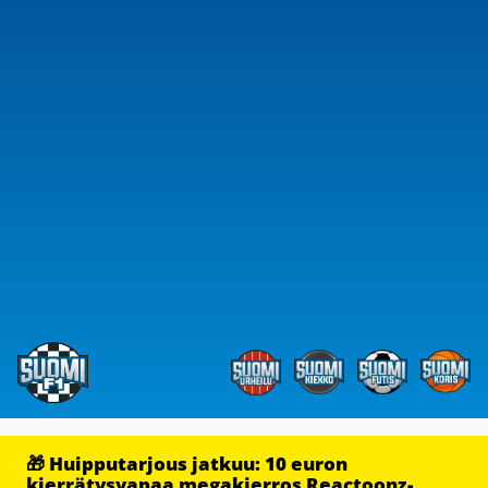
🎁 Huipputarjous jatkuu: 10 euron
kierrätysvapaa megakierros Reactoonz-