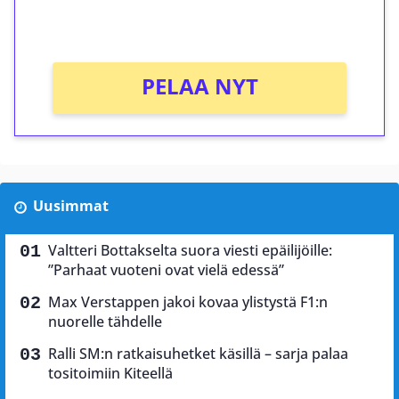
Ei kierrätysvaatimusta!
PELAA NYT
Uusimmat
Valtteri Bottakselta suora viesti epäilijöille:
”Parhaat vuoteni ovat vielä edessä”
Max Verstappen jakoi kovaa ylistystä F1:n
nuorelle tähdelle
Ralli SM:n ratkaisuhetket käsillä – sarja palaa
tositoimiin Kiteellä