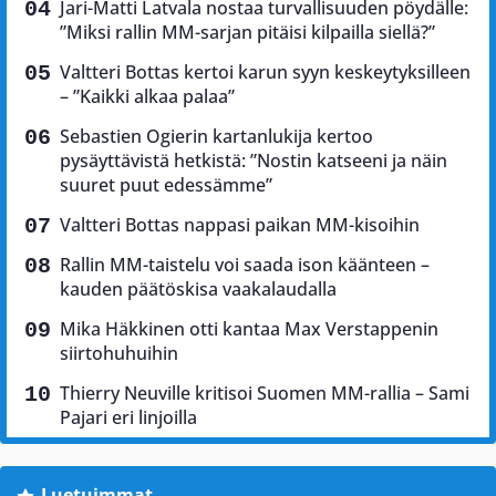
Jari-Matti Latvala nostaa turvallisuuden pöydälle:
”Miksi rallin MM-sarjan pitäisi kilpailla siellä?”
Valtteri Bottas kertoi karun syyn keskeytyksilleen
– ”Kaikki alkaa palaa”
Sebastien Ogierin kartanlukija kertoo
pysäyttävistä hetkistä: ”Nostin katseeni ja näin
suuret puut edessämme”
Valtteri Bottas nappasi paikan MM-kisoihin
Rallin MM-taistelu voi saada ison käänteen –
kauden päätöskisa vaakalaudalla
Mika Häkkinen otti kantaa Max Verstappenin
siirtohuhuihin
Thierry Neuville kritisoi Suomen MM-rallia – Sami
Pajari eri linjoilla
Luetuimmat