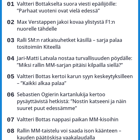
Valtteri Bottakselta suora viesti epäilijöille:
”Parhaat vuoteni ovat vielä edessä”
Max Verstappen jakoi kovaa ylistystä F1:n
nuorelle tähdelle
Ralli SM:n ratkaisuhetket käsillä – sarja palaa
tositoimiin Kiteellä
Jari-Matti Latvala nostaa turvallisuuden pöydälle:
”Miksi rallin MM-sarjan pitäisi kilpailla siellä?”
Valtteri Bottas kertoi karun syyn keskeytyksilleen
– ”Kaikki alkaa palaa”
Sebastien Ogierin kartanlukija kertoo
pysäyttävistä hetkistä: ”Nostin katseeni ja näin
suuret puut edessämme”
Valtteri Bottas nappasi paikan MM-kisoihin
Rallin MM-taistelu voi saada ison käänteen –
kauden päätöskisa vaakalaudalla