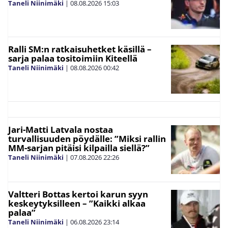
Taneli Niinimäki
|
08.08.2026
15:03
Ralli SM:n ratkaisuhetket käsillä –
sarja palaa tositoimiin Kiteellä
Taneli Niinimäki
|
08.08.2026
00:42
Jari-Matti Latvala nostaa
turvallisuuden pöydälle: ”Miksi rallin
MM-sarjan pitäisi kilpailla siellä?”
Taneli Niinimäki
|
07.08.2026
22:26
Valtteri Bottas kertoi karun syyn
keskeytyksilleen – ”Kaikki alkaa
palaa”
Taneli Niinimäki
|
06.08.2026
23:14