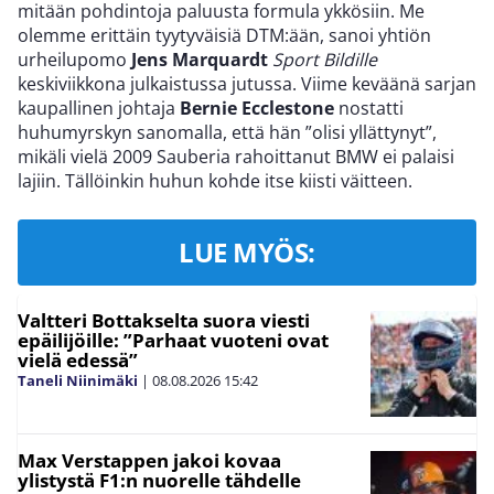
mitään pohdintoja paluusta formula ykkösiin. Me
olemme erittäin tyytyväisiä DTM:ään, sanoi yhtiön
urheilupomo
Jens Marquardt
Sport Bildille
keskiviikkona julkaistussa jutussa. Viime keväänä sarjan
kaupallinen johtaja
Bernie Ecclestone
nostatti
huhumyrskyn sanomalla, että hän ”olisi yllättynyt”,
mikäli vielä 2009 Sauberia rahoittanut BMW ei palaisi
lajiin. Tällöinkin huhun kohde itse kiisti väitteen.
LUE MYÖS:
Valtteri Bottakselta suora viesti
epäilijöille: ”Parhaat vuoteni ovat
vielä edessä”
Taneli Niinimäki
|
08.08.2026
15:42
Max Verstappen jakoi kovaa
ylistystä F1:n nuorelle tähdelle