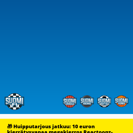
🎁 Huipputarjous jatkuu: 10 euron
kierrätysvapaa megakierros Reactoonz-