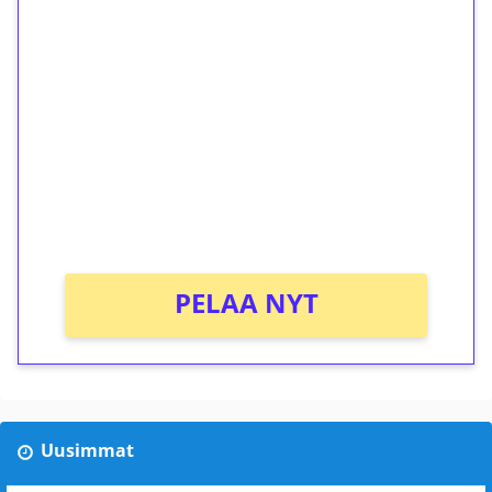
1€ = 10€ arvosta
ilmaiskierroksia ilman
kierrätystä!
Talleta 1€
Saat heti 50 ilmaiskierrosta Tuohi 1000 -
peliin (arvo 0,20€ per kierros)!
Ei kierrätysvaatimusta!
PELAA NYT
Uusimmat