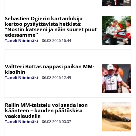
Sebastien Ogierin kartanlukija
kertoo pysäyttävistä hetkistä:
”Nostin katseeni ja näin suuret puut
edessämme”
Taneli Niinimäki
|
06.08.2026
16:44
Valtteri Bottas nappasi paikan MM-
kisoihin
Taneli Niinimäki
|
06.08.2026
12:49
Rallin MM-taistelu voi saada ison
käänteen – kauden päätöskisa
vaakalaudalla
Taneli Niinimäki
|
06.08.2026
00:07