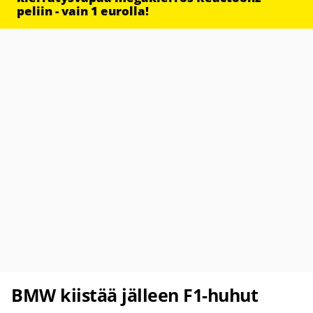
peliin - vain 1 eurolla!
BMW kiistää jälleen F1-huhut