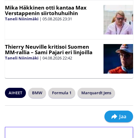
Mika Häkkinen otti kantaa Max
Verstappenin siirtohuhuihin
Taneli Niinimäki
|
05.08.2026
23:31
Thierry Neuville kritisoi Suomen
MM-rallia – Sami Pajari eri linjoilla
Taneli Niinimäki
|
04.08.2026
22:42
AIHEET
BMW
Formula 1
Marquardt Jens
Jaa