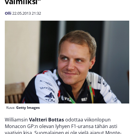
valmiiksi”
Olli
22.05.2013
21:32
Kuva:
Getty Images
Williamsin
Valtteri Bottas
odottaa viikonlopun
Monacon GP:n olevan lyhyen F1-uransa tähän asti
vaativin kisa. Suomalainen ei ole vielä ajanut Monte-