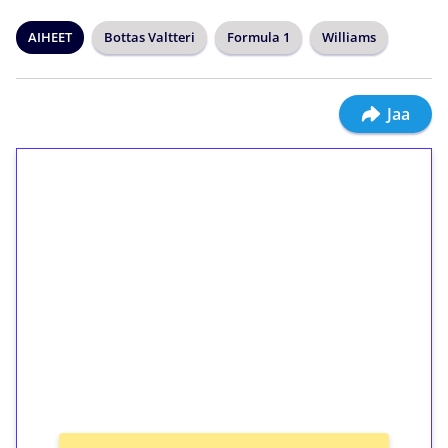
AIHEET
Bottas Valtteri
Formula 1
Williams
Jaa
1€ = 10€ arvosta
ilmaiskierroksia ilman
kierrätystä!
Talleta 1€
Saat heti 50 ilmaiskierrosta Tuohi 1000 -
peliin (arvo 0,20€ per kierros)!
Ei kierrätysvaatimusta!