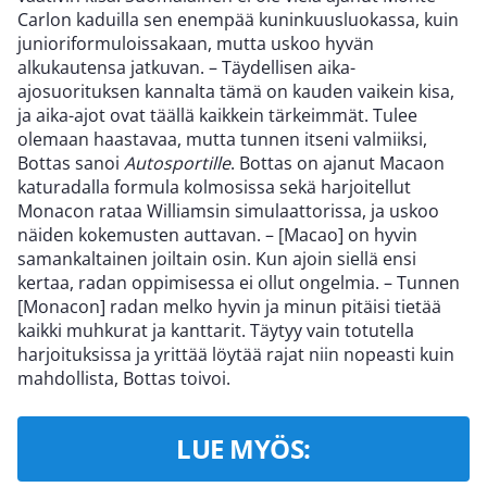
Carlon kaduilla sen enempää kuninkuusluokassa, kuin
junioriformuloissakaan, mutta uskoo hyvän
alkukautensa jatkuvan. – Täydellisen aika-
ajosuorituksen kannalta tämä on kauden vaikein kisa,
ja aika-ajot ovat täällä kaikkein tärkeimmät. Tulee
olemaan haastavaa, mutta tunnen itseni valmiiksi,
Bottas sanoi
Autosportille
. Bottas on ajanut Macaon
katuradalla formula kolmosissa sekä harjoitellut
Monacon rataa Williamsin simulaattorissa, ja uskoo
näiden kokemusten auttavan. – [Macao] on hyvin
samankaltainen joiltain osin. Kun ajoin siellä ensi
kertaa, radan oppimisessa ei ollut ongelmia. – Tunnen
[Monacon] radan melko hyvin ja minun pitäisi tietää
kaikki muhkurat ja kanttarit. Täytyy vain totutella
harjoituksissa ja yrittää löytää rajat niin nopeasti kuin
mahdollista, Bottas toivoi.
LUE MYÖS: