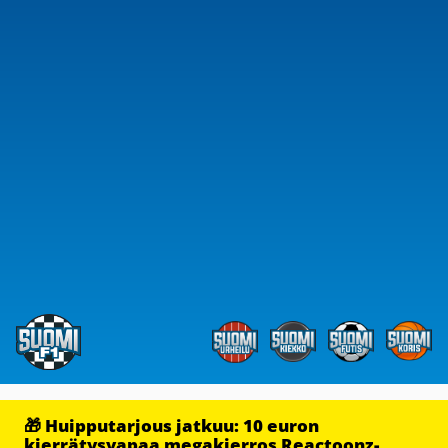
🎁 Huipputarjous jatkuu: 10 euron
kierrätysvapaa megakierros Reactoonz-