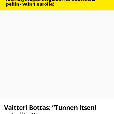
peliin - vain 1 eurolla!
Valtteri Bottas: ”Tunnen itseni