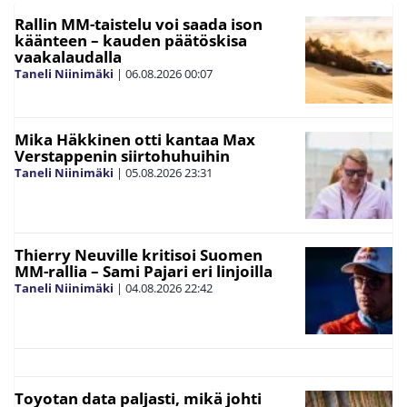
Rallin MM-taistelu voi saada ison
käänteen – kauden päätöskisa
vaakalaudalla
Taneli Niinimäki
|
06.08.2026
00:07
Mika Häkkinen otti kantaa Max
Verstappenin siirtohuhuihin
Taneli Niinimäki
|
05.08.2026
23:31
Thierry Neuville kritisoi Suomen
MM-rallia – Sami Pajari eri linjoilla
Taneli Niinimäki
|
04.08.2026
22:42
Toyotan data paljasti, mikä johti