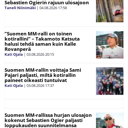
Sebastien Ogierin rajuun ulosajoon
Taneli Niinimäki
|
04.08.2026
17:58
”Suomen MM-ralli on toinen
kotirallini” – Takamoto Katsuta
halusi tehdä saman kuin Kalle
Rovanperä
Kati Ojala
|
03.08.2026
20:15
Suomen MM-rallin voittaja Sami
Pajari paljasti, miltä kotirallin
paineet oikeasti tuntuivat
Kati Ojala
|
03.08.2026
17:37
Suomen MM-rallissa hurjan ulosajon
kokenut Sebastien Ogier paljasti
loppukauden suunnitelmansa