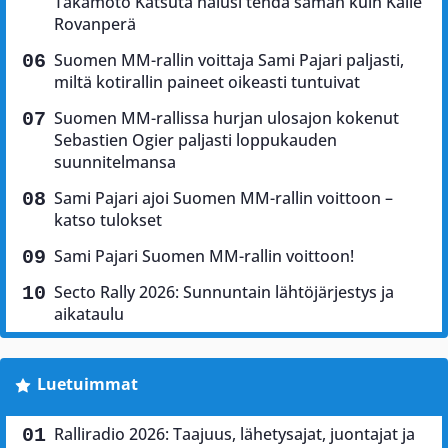
Takamoto Katsuta halusi tehdä saman kuin Kalle
Rovanperä
Suomen MM-rallin voittaja Sami Pajari paljasti,
miltä kotirallin paineet oikeasti tuntuivat
Suomen MM-rallissa hurjan ulosajon kokenut
Sebastien Ogier paljasti loppukauden
suunnitelmansa
Sami Pajari ajoi Suomen MM-rallin voittoon –
katso tulokset
Sami Pajari Suomen MM-rallin voittoon!
Secto Rally 2026: Sunnuntain lähtöjärjestys ja
aikataulu
Luetuimmat
Ralliradio 2026: Taajuus, lähetysajat, juontajat ja