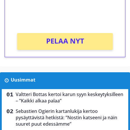
Saat heti 50 ilmaiskierrosta Tuohi 1000 -
peliin (arvo 0,20€ per kierros)!
Ei kierrätysvaatimusta!
PELAA NYT
Uusimmat
Valtteri Bottas kertoi karun syyn keskeytyksilleen
– ”Kaikki alkaa palaa”
Sebastien Ogierin kartanlukija kertoo
pysäyttävistä hetkistä: ”Nostin katseeni ja näin
suuret puut edessämme”