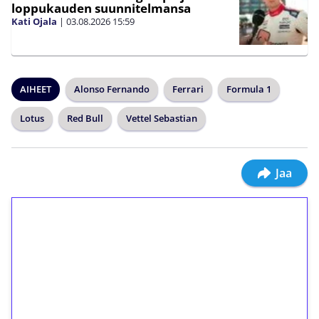
loppukauden suunnitelmansa
Kati Ojala
|
03.08.2026
15:59
AIHEET
Alonso Fernando
Ferrari
Formula 1
Lotus
Red Bull
Vettel Sebastian
Jaa
1€ = 10€ arvosta
ilmaiskierroksia ilman
kierrätystä!
Talleta 1€