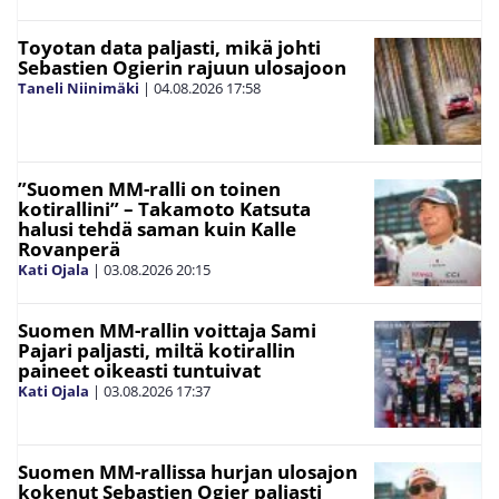
Toyotan data paljasti, mikä johti
Sebastien Ogierin rajuun ulosajoon
Taneli Niinimäki
|
04.08.2026
17:58
”Suomen MM-ralli on toinen
kotirallini” – Takamoto Katsuta
halusi tehdä saman kuin Kalle
Rovanperä
Kati Ojala
|
03.08.2026
20:15
Suomen MM-rallin voittaja Sami
Pajari paljasti, miltä kotirallin
paineet oikeasti tuntuivat
Kati Ojala
|
03.08.2026
17:37
Suomen MM-rallissa hurjan ulosajon
kokenut Sebastien Ogier paljasti