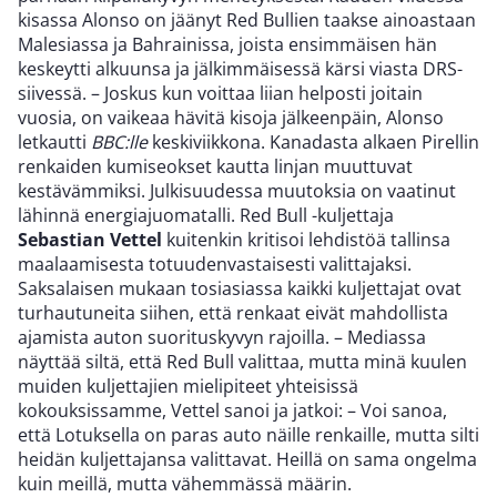
kisassa Alonso on jäänyt Red Bullien taakse ainoastaan
Malesiassa ja Bahrainissa, joista ensimmäisen hän
keskeytti alkuunsa ja jälkimmäisessä kärsi viasta DRS-
siivessä. – Joskus kun voittaa liian helposti joitain
vuosia, on vaikeaa hävitä kisoja jälkeenpäin, Alonso
letkautti
BBC:lle
keskiviikkona. Kanadasta alkaen Pirellin
renkaiden kumiseokset kautta linjan muuttuvat
kestävämmiksi. Julkisuudessa muutoksia on vaatinut
lähinnä energiajuomatalli. Red Bull -kuljettaja
Sebastian Vettel
kuitenkin kritisoi lehdistöä tallinsa
maalaamisesta totuudenvastaisesti valittajaksi.
Saksalaisen mukaan tosiasiassa kaikki kuljettajat ovat
turhautuneita siihen, että renkaat eivät mahdollista
ajamista auton suorituskyvyn rajoilla. – Mediassa
näyttää siltä, että Red Bull valittaa, mutta minä kuulen
muiden kuljettajien mielipiteet yhteisissä
kokouksissamme, Vettel sanoi ja jatkoi: – Voi sanoa,
että Lotuksella on paras auto näille renkaille, mutta silti
heidän kuljettajansa valittavat. Heillä on sama ongelma
kuin meillä, mutta vähemmässä määrin.