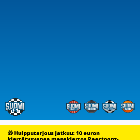
🎁 Huipputarjous jatkuu: 10 euron
kierrätysvapaa megakierros Reactoonz-