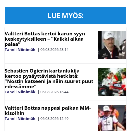
LUE MYÖS:
Valtteri Bottas kertoi karun syyn
keskeytyksilleen – ”Kaikki alkaa
palaa”
Taneli Niinimäki
|
06.08.2026
23:14
Sebastien Ogierin kartanlukija
kertoo pysäyttävistä hetkistä:
”Nostin katseeni ja näin suuret puut
edessämme”
Taneli Niinimäki
|
06.08.2026
16:44
Valtteri Bottas nappasi paikan MM-
kisoihin
Taneli Niinimäki
|
06.08.2026
12:49