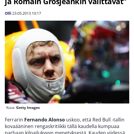
ja Romain Grosjeankin valittavat”
Olli
23.05.2013
10:17
Kuva:
Getty Images
Ferrarin
Fernando Alonso
uskoo, että Red Bull -tallin
kovaääninen rengaskritiikki tällä kaudella kumpuaa
parhaan kilpailukyvyn menetyksestä. Kauden viidessä