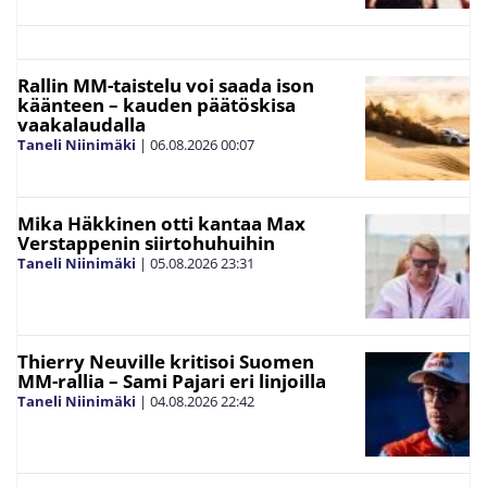
Rallin MM-taistelu voi saada ison
käänteen – kauden päätöskisa
vaakalaudalla
Taneli Niinimäki
|
06.08.2026
00:07
Mika Häkkinen otti kantaa Max
Verstappenin siirtohuhuihin
Taneli Niinimäki
|
05.08.2026
23:31
Thierry Neuville kritisoi Suomen
MM-rallia – Sami Pajari eri linjoilla
Taneli Niinimäki
|
04.08.2026
22:42