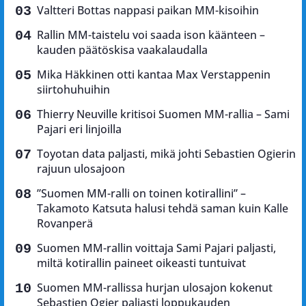
Valtteri Bottas nappasi paikan MM-kisoihin
Rallin MM-taistelu voi saada ison käänteen –
kauden päätöskisa vaakalaudalla
Mika Häkkinen otti kantaa Max Verstappenin
siirtohuhuihin
Thierry Neuville kritisoi Suomen MM-rallia – Sami
Pajari eri linjoilla
Toyotan data paljasti, mikä johti Sebastien Ogierin
rajuun ulosajoon
”Suomen MM-ralli on toinen kotirallini” –
Takamoto Katsuta halusi tehdä saman kuin Kalle
Rovanperä
Suomen MM-rallin voittaja Sami Pajari paljasti,
miltä kotirallin paineet oikeasti tuntuivat
Suomen MM-rallissa hurjan ulosajon kokenut
Sebastien Ogier paljasti loppukauden