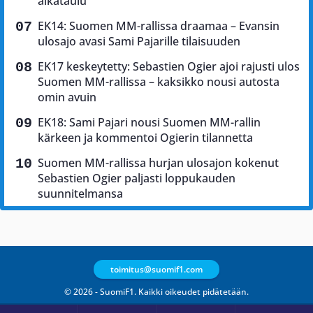
aikataulu
EK14: Suomen MM-rallissa draamaa – Evansin
ulosajo avasi Sami Pajarille tilaisuuden
EK17 keskeytetty: Sebastien Ogier ajoi rajusti ulos
Suomen MM-rallissa – kaksikko nousi autosta
omin avuin
EK18: Sami Pajari nousi Suomen MM-rallin
kärkeen ja kommentoi Ogierin tilannetta
Suomen MM-rallissa hurjan ulosajon kokenut
Sebastien Ogier paljasti loppukauden
suunnitelmansa
toimitus@suomif1.com
© 2026 - SuomiF1. Kaikki oikeudet pidätetään.